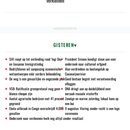
verkleinen
GISTEREN
SHI roept op tot verbinding rond 'Ingi Dey'
President Simons kondigt steun aan voor
en Javaanse Immigratiedag
onderzoek naar cultureel erfgoed
Bedrijfsleven wil aanpassing economische
Man verdronken na bootongeluk op
wetsontwerpen vóór verdere behandeling
Coesewijnerivier
De weg is een gevaarlijke en ongezonde plek
Goed bestuur begint met verantwoording
afleggen
VSB: Ratificatie grensprotocol mag geen
DNA dringt aan op duidelijkheid over
blanco cheque zijn
oorzaak massale vissterfte
Aantal agrarische bedrijven met 41 procent
Zonnige en warme zaterdag, lokaal kans op
gegroeid
een bui
Ebola-uitbraak in Congo overschrijdt 4.000
9 augustus: Viering zonder recht is een lege
gevallen
ceremonie
Onderzoek naar verdwenen kwik nog altijd zonder resultaat