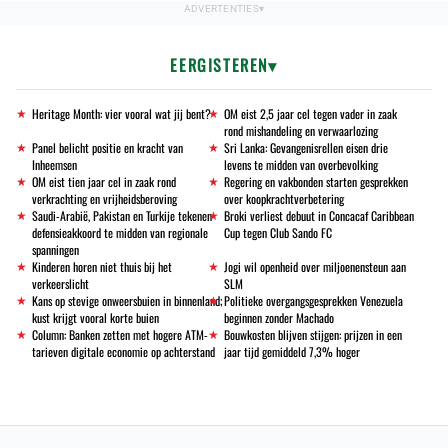
EERGISTEREN
Heritage Month: vier vooral wat jij bent?
OM eist 2,5 jaar cel tegen vader in zaak
rond mishandeling en verwaarlozing
Panel belicht positie en kracht van
Sri Lanka: Gevangenisrellen eisen drie
Inheemsen
levens te midden van overbevolking
OM eist tien jaar cel in zaak rond
Regering en vakbonden starten gesprekken
verkrachting en vrijheidsberoving
over koopkrachtverbetering
Saudi-Arabië, Pakistan en Turkije tekenen
Broki verliest debuut in Concacaf Caribbean
defensieakkoord te midden van regionale
Cup tegen Club Sando FC
spanningen
Kinderen horen niet thuis bij het
Jogi wil openheid over miljoenensteun aan
verkeerslicht
SLM
Kans op stevige onweersbuien in binnenland;
Politieke overgangsgesprekken Venezuela
kust krijgt vooral korte buien
beginnen zonder Machado
Column: Banken zetten met hogere ATM-
Bouwkosten blijven stijgen: prijzen in een
tarieven digitale economie op achterstand
jaar tijd gemiddeld 7,3% hoger