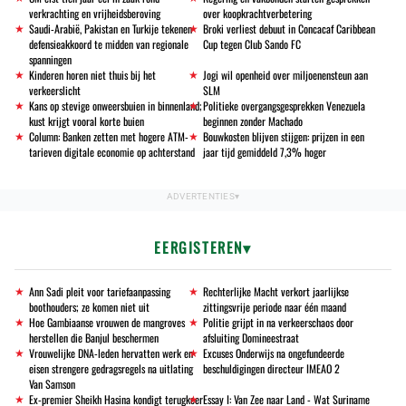
verkrachting en vrijheidsberoving
over koopkrachtverbetering
Saudi-Arabië, Pakistan en Turkije tekenen
Broki verliest debuut in Concacaf Caribbean
defensieakkoord te midden van regionale
Cup tegen Club Sando FC
spanningen
Kinderen horen niet thuis bij het
Jogi wil openheid over miljoenensteun aan
verkeerslicht
SLM
Kans op stevige onweersbuien in binnenland;
Politieke overgangsgesprekken Venezuela
kust krijgt vooral korte buien
beginnen zonder Machado
Column: Banken zetten met hogere ATM-
Bouwkosten blijven stijgen: prijzen in een
tarieven digitale economie op achterstand
jaar tijd gemiddeld 7,3% hoger
EERGISTEREN
Ann Sadi pleit voor tariefaanpassing
Rechterlijke Macht verkort jaarlijkse
boothouders; ze komen niet uit
zittingsvrije periode naar één maand
Hoe Gambiaanse vrouwen de mangroves
Politie grijpt in na verkeerschaos door
herstellen die Banjul beschermen
afsluiting Domineestraat
Vrouwelijke DNA-leden hervatten werk en
Excuses Onderwijs na ongefundeerde
eisen strengere gedragsregels na uitlating
beschuldigingen directeur IMEAO 2
Van Samson
Ex-premier Sheikh Hasina kondigt terugkeer
Essay I: Van Zee naar Land - Wat Suriname