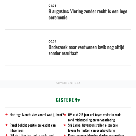
01:03
9 augustus: Viering zonder recht is een lege
ceremonie
00:01
Onderzoek naar verdwenen kwik nog altijd
zonder resultaat
GISTEREN
Heritage Month: vier vooral wat jij bent?
OM eist 2,5 jaar cel tegen vader in zaak
rond mishandeling en verwaarlozing
Panel belicht positie en kracht van
Sri Lanka: Gevangenisrellen eisen drie
Inheemsen
levens te midden van overbevolking
OM eist tien jaar cel in zaak rond
Regering en vakbonden starten gesprekken