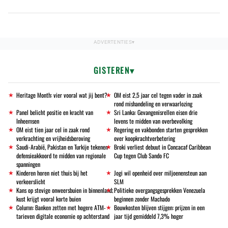
GISTEREN
Heritage Month: vier vooral wat jij bent?
OM eist 2,5 jaar cel tegen vader in zaak
rond mishandeling en verwaarlozing
Panel belicht positie en kracht van
Sri Lanka: Gevangenisrellen eisen drie
Inheemsen
levens te midden van overbevolking
OM eist tien jaar cel in zaak rond
Regering en vakbonden starten gesprekken
verkrachting en vrijheidsberoving
over koopkrachtverbetering
Saudi-Arabië, Pakistan en Turkije tekenen
Broki verliest debuut in Concacaf Caribbean
defensieakkoord te midden van regionale
Cup tegen Club Sando FC
spanningen
Kinderen horen niet thuis bij het
Jogi wil openheid over miljoenensteun aan
verkeerslicht
SLM
Kans op stevige onweersbuien in binnenland;
Politieke overgangsgesprekken Venezuela
kust krijgt vooral korte buien
beginnen zonder Machado
Column: Banken zetten met hogere ATM-
Bouwkosten blijven stijgen: prijzen in een
tarieven digitale economie op achterstand
jaar tijd gemiddeld 7,3% hoger