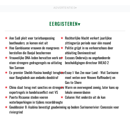
EERGISTEREN
Ann Sadi pleit voor tariefaanpassing
Rechterlijke Macht verkort jaarlijkse
boothouders; ze komen niet uit
zittingsvrije periode naar één maand
Hoe Gambiaanse vrouwen de mangroves
Politie grijpt in na verkeerschaos door
herstellen die Banjul beschermen
afsluiting Domineestraat
Vrouwelijke DNA-leden hervatten werk en
Excuses Onderwijs na ongefundeerde
eisen strengere gedragsregels na uitlating
beschuldigingen directeur IMEAO 2
Van Samson
Ex-premier Sheikh Hasina kondigt terugkeer
Essay I: Van Zee naar Land - Wat Suriname
naar Bangladesh aan ondanks doodstraf
moet weten over Nieuwe Raffinaderij en
Gas-to-Shore
China slaat terug met sancties en strengere
Warm en overwegend zonnig, later kans op
exportregels in handelsconflict met VS
lokale onweersbuien
Puerto Ricaanse steden voeren
Column: Het onderste uit de kan
waterbeperkingen in tijdens recorddroogte
Gouddossier 8: Asabina bevestigt goudwinning op bodem Surinamerivier: Concessie voor
riviergrind