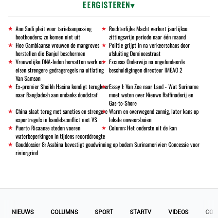
EERGISTEREN
Ann Sadi pleit voor tariefaanpassing
Rechterlijke Macht verkort jaarlijkse
boothouders; ze komen niet uit
zittingsvrije periode naar één maand
Hoe Gambiaanse vrouwen de mangroves
Politie grijpt in na verkeerschaos door
herstellen die Banjul beschermen
afsluiting Domineestraat
Vrouwelijke DNA-leden hervatten werk en
Excuses Onderwijs na ongefundeerde
eisen strengere gedragsregels na uitlating
beschuldigingen directeur IMEAO 2
Van Samson
Ex-premier Sheikh Hasina kondigt terugkeer
Essay I: Van Zee naar Land - Wat Suriname
naar Bangladesh aan ondanks doodstraf
moet weten over Nieuwe Raffinaderij en
Gas-to-Shore
China slaat terug met sancties en strengere
Warm en overwegend zonnig, later kans op
exportregels in handelsconflict met VS
lokale onweersbuien
Puerto Ricaanse steden voeren
Column: Het onderste uit de kan
waterbeperkingen in tijdens recorddroogte
Gouddossier 8: Asabina bevestigt goudwinning op bodem Surinamerivier: Concessie voor
riviergrind
NIEUWS
COLUMNS
SPORT
STARTV
VIDEOS
COL