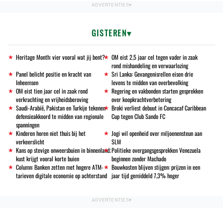
GISTEREN
Heritage Month: vier vooral wat jij bent?
OM eist 2,5 jaar cel tegen vader in zaak
rond mishandeling en verwaarlozing
Panel belicht positie en kracht van
Sri Lanka: Gevangenisrellen eisen drie
Inheemsen
levens te midden van overbevolking
OM eist tien jaar cel in zaak rond
Regering en vakbonden starten gesprekken
verkrachting en vrijheidsberoving
over koopkrachtverbetering
Saudi-Arabië, Pakistan en Turkije tekenen
Broki verliest debuut in Concacaf Caribbean
defensieakkoord te midden van regionale
Cup tegen Club Sando FC
spanningen
Kinderen horen niet thuis bij het
Jogi wil openheid over miljoenensteun aan
verkeerslicht
SLM
Kans op stevige onweersbuien in binnenland;
Politieke overgangsgesprekken Venezuela
kust krijgt vooral korte buien
beginnen zonder Machado
Column: Banken zetten met hogere ATM-
Bouwkosten blijven stijgen: prijzen in een
tarieven digitale economie op achterstand
jaar tijd gemiddeld 7,3% hoger