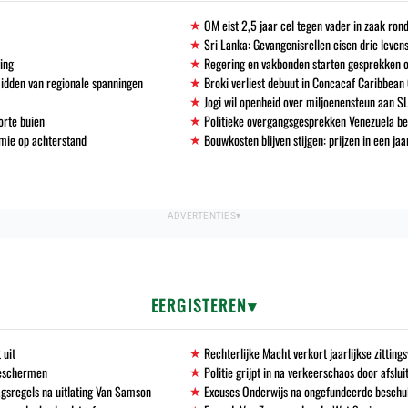
OM eist 2,5 jaar cel tegen vader in zaak ro
Sri Lanka: Gevangenisrellen eisen drie leven
ving
Regering en vakbonden starten gesprekken 
midden van regionale spanningen
Broki verliest debuut in Concacaf Caribbean
Jogi wil openheid over miljoenensteun aan S
orte buien
Politieke overgangsgesprekken Venezuela b
mie op achterstand
Bouwkosten blijven stijgen: prijzen in een ja
EERGISTEREN
 uit
Rechterlijke Macht verkort jaarlijkse zittin
beschermen
Politie grijpt in na verkeerschaos door afslu
gsregels na uitlating Van Samson
Excuses Onderwijs na ongefundeerde beschu