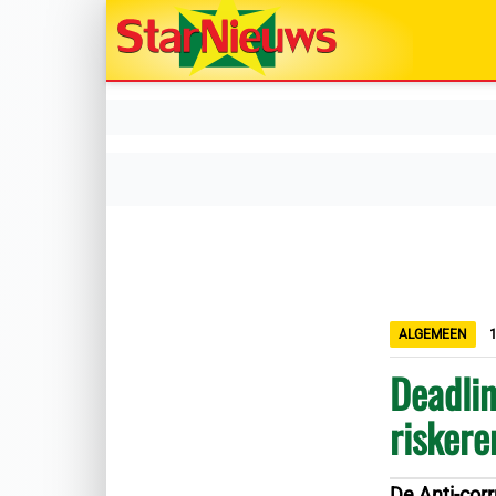
ALGEMEEN
1
Deadlin
riskere
De Anti-cor