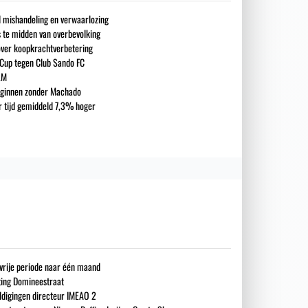
nd mishandeling en verwaarlozing
s te midden van overbevolking
over koopkrachtverbetering
 Cup tegen Club Sando FC
LM
eginnen zonder Machado
ar tijd gemiddeld 7,3% hoger
gsvrije periode naar één maand
iting Domineestraat
ldigingen directeur IMEAO 2