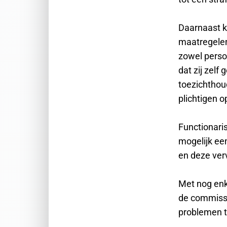
Daarnaast k
maatregelen
zowel perso
dat zij zelf
toezichthoud
plichtigen 
Functionari
mogelijk ee
en deze verv
Met nog enk
de commissie
problemen 