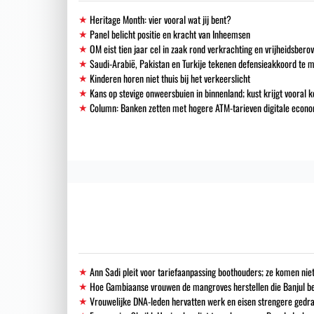
Heritage Month: vier vooral wat jij bent?
Panel belicht positie en kracht van Inheemsen
OM eist tien jaar cel in zaak rond verkrachting en vrijheidsbero
Saudi-Arabië, Pakistan en Turkije tekenen defensieakkoord te 
Kinderen horen niet thuis bij het verkeerslicht
Kans op stevige onweersbuien in binnenland; kust krijgt vooral k
Column: Banken zetten met hogere ATM-tarieven digitale econo
Ann Sadi pleit voor tariefaanpassing boothouders; ze komen niet
Hoe Gambiaanse vrouwen de mangroves herstellen die Banjul 
Vrouwelijke DNA-leden hervatten werk en eisen strengere gedra