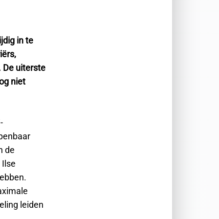
dig in te
iërs,
 De uiterste
og niet
-
openbaar
n de
Ilse
hebben.
maximale
eling leiden