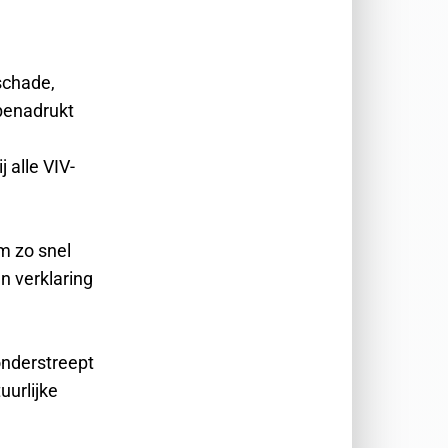
schade,
 benadrukt
 alle VIV-
m zo snel
n verklaring
onderstreept
uurlijke