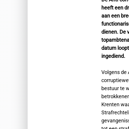
heeft een d
aan een bre
functionari
dienen. De v
topambtenar
datum loopt
ingediend.
Volgens de A
corruptiewe
bestuur te 
betrokkenen
Krenten waa
Strafrechte
gevangeniss
tot een stra