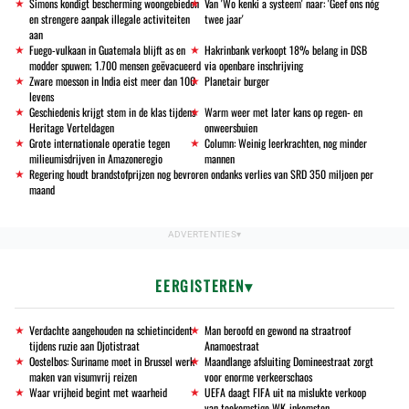
Simons kondigt bescherming woongebieden
Van 'Wo kenki a systeem' naar: 'Geef ons nóg
en strengere aanpak illegale activiteiten
twee jaar'
aan
Fuego-vulkaan in Guatemala blijft as en
Hakrinbank verkoopt 18% belang in DSB
modder spuwen; 1.700 mensen geëvacueerd
via openbare inschrijving
Zware moesson in India eist meer dan 100
Planetair burger
levens
Geschiedenis krijgt stem in de klas tijdens
Warm weer met later kans op regen- en
Heritage Verteldagen
onweersbuien
Grote internationale operatie tegen
Column: Weinig leerkrachten, nog minder
milieumisdrijven in Amazoneregio
mannen
Regering houdt brandstofprijzen nog bevroren ondanks verlies van SRD 350 miljoen per
maand
EERGISTEREN
Verdachte aangehouden na schietincident
Man beroofd en gewond na straatroof
tijdens ruzie aan Djotistraat
Anamoestraat
Oostelbos: Suriname moet in Brussel werk
Maandlange afsluiting Domineestraat zorgt
maken van visumvrij reizen
voor enorme verkeerschaos
Waar vrijheid begint met waarheid
UEFA daagt FIFA uit na mislukte verkoop
van toekomstige WK-inkomsten