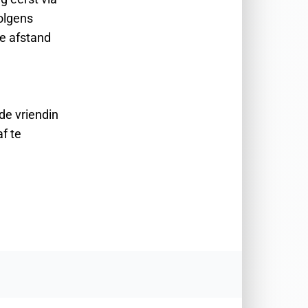
olgens
te afstand
de vriendin
f te