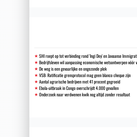
SHI roept op tot verbinding rond 'Ingi Dey' en Javaanse Immigra
Bedrijfsleven wil aanpassing economische wetsontwerpen vóór 
De weg is een gevaarlijke en ongezonde plek
VSB: Ratificatie grensprotocol mag geen blanco cheque zijn
Aantal agrarische bedrijven met 41 procent gegroeid
Ebola-uitbraak in Congo overschrijdt 4.000 gevallen
Onderzoek naar verdwenen kwik nog altijd zonder resultaat