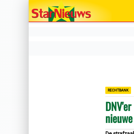
RECHTBANK
DNV'er 
nieuwe
De strafzaak