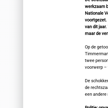
werkzaam bi
Nationale Ve
voortgezet. 
van dit jaa
maar de verd
Op de getoon
Timmermanst
twee person
voorwerp – 
De schokken
de rechtsza
een andere 
Politie: op