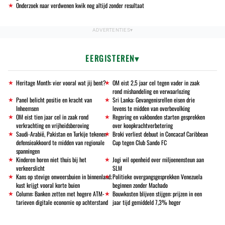
Onderzoek naar verdwenen kwik nog altijd zonder resultaat
EERGISTEREN
Heritage Month: vier vooral wat jij bent?
OM eist 2,5 jaar cel tegen vader in zaak
rond mishandeling en verwaarlozing
Panel belicht positie en kracht van
Sri Lanka: Gevangenisrellen eisen drie
Inheemsen
levens te midden van overbevolking
OM eist tien jaar cel in zaak rond
Regering en vakbonden starten gesprekken
verkrachting en vrijheidsberoving
over koopkrachtverbetering
Saudi-Arabië, Pakistan en Turkije tekenen
Broki verliest debuut in Concacaf Caribbean
defensieakkoord te midden van regionale
Cup tegen Club Sando FC
spanningen
Kinderen horen niet thuis bij het
Jogi wil openheid over miljoenensteun aan
verkeerslicht
SLM
Kans op stevige onweersbuien in binnenland;
Politieke overgangsgesprekken Venezuela
kust krijgt vooral korte buien
beginnen zonder Machado
Column: Banken zetten met hogere ATM-
Bouwkosten blijven stijgen: prijzen in een
tarieven digitale economie op achterstand
jaar tijd gemiddeld 7,3% hoger