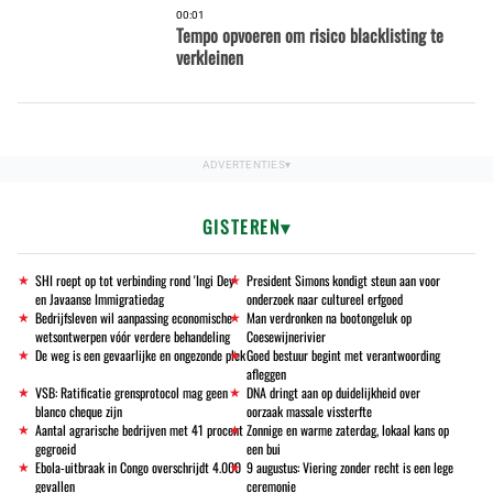
00:01
Tempo opvoeren om risico blacklisting te
verkleinen
GISTEREN
SHI roept op tot verbinding rond 'Ingi Dey'
President Simons kondigt steun aan voor
en Javaanse Immigratiedag
onderzoek naar cultureel erfgoed
Bedrijfsleven wil aanpassing economische
Man verdronken na bootongeluk op
wetsontwerpen vóór verdere behandeling
Coesewijnerivier
De weg is een gevaarlijke en ongezonde plek
Goed bestuur begint met verantwoording
afleggen
VSB: Ratificatie grensprotocol mag geen
DNA dringt aan op duidelijkheid over
blanco cheque zijn
oorzaak massale vissterfte
Aantal agrarische bedrijven met 41 procent
Zonnige en warme zaterdag, lokaal kans op
gegroeid
een bui
Ebola-uitbraak in Congo overschrijdt 4.000
9 augustus: Viering zonder recht is een lege
gevallen
ceremonie