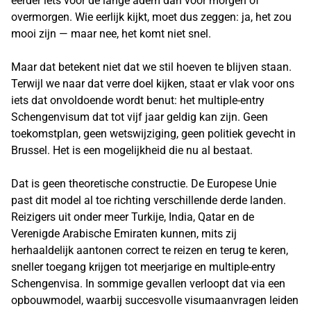
eerder iets voor de lange adem dan voor morgen of
overmorgen. Wie eerlijk kijkt, moet dus zeggen: ja, het zou
mooi zijn — maar nee, het komt niet snel.
Maar dat betekent niet dat we stil hoeven te blijven staan.
Terwijl we naar dat verre doel kijken, staat er vlak voor ons
iets dat onvoldoende wordt benut: het multiple-entry
Schengenvisum dat tot vijf jaar geldig kan zijn. Geen
toekomstplan, geen wetswijziging, geen politiek gevecht in
Brussel. Het is een mogelijkheid die nu al bestaat.
Dat is geen theoretische constructie. De Europese Unie
past dit model al toe richting verschillende derde landen.
Reizigers uit onder meer Turkije, India, Qatar en de
Verenigde Arabische Emiraten kunnen, mits zij
herhaaldelijk aantonen correct te reizen en terug te keren,
sneller toegang krijgen tot meerjarige en multiple-entry
Schengenvisa. In sommige gevallen verloopt dat via een
opbouwmodel, waarbij succesvolle visumaanvragen leiden