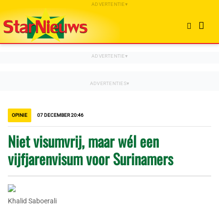
OPINIE
07 DECEMBER 20:46
Niet visumvrij, maar wél een
vijfjarenvisum voor Surinamers
Khalid Saboerali