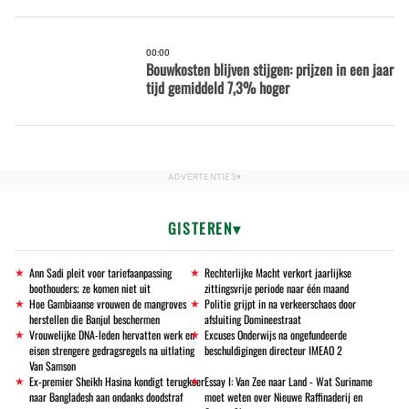
00:00
Bouwkosten blijven stijgen: prijzen in een jaar
tijd gemiddeld 7,3% hoger
GISTEREN
Ann Sadi pleit voor tariefaanpassing
Rechterlijke Macht verkort jaarlijkse
boothouders; ze komen niet uit
zittingsvrije periode naar één maand
Hoe Gambiaanse vrouwen de mangroves
Politie grijpt in na verkeerschaos door
herstellen die Banjul beschermen
afsluiting Domineestraat
Vrouwelijke DNA-leden hervatten werk en
Excuses Onderwijs na ongefundeerde
eisen strengere gedragsregels na uitlating
beschuldigingen directeur IMEAO 2
Van Samson
Ex-premier Sheikh Hasina kondigt terugkeer
Essay I: Van Zee naar Land - Wat Suriname
naar Bangladesh aan ondanks doodstraf
moet weten over Nieuwe Raffinaderij en