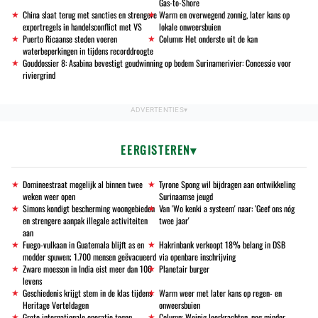
Gas-to-Shore
China slaat terug met sancties en strengere
Warm en overwegend zonnig, later kans op
exportregels in handelsconflict met VS
lokale onweersbuien
Puerto Ricaanse steden voeren
Column: Het onderste uit de kan
waterbeperkingen in tijdens recorddroogte
Gouddossier 8: Asabina bevestigt goudwinning op bodem Surinamerivier: Concessie voor
riviergrind
EERGISTEREN
Domineestraat mogelijk al binnen twee
Tyrone Spong wil bijdragen aan ontwikkeling
weken weer open
Surinaamse jeugd
Simons kondigt bescherming woongebieden
Van 'Wo kenki a systeem' naar: 'Geef ons nóg
en strengere aanpak illegale activiteiten
twee jaar'
aan
Fuego-vulkaan in Guatemala blijft as en
Hakrinbank verkoopt 18% belang in DSB
modder spuwen; 1.700 mensen geëvacueerd
via openbare inschrijving
Zware moesson in India eist meer dan 100
Planetair burger
levens
Geschiedenis krijgt stem in de klas tijdens
Warm weer met later kans op regen- en
Heritage Verteldagen
onweersbuien
Grote internationale operatie tegen
Column: Weinig leerkrachten, nog minder