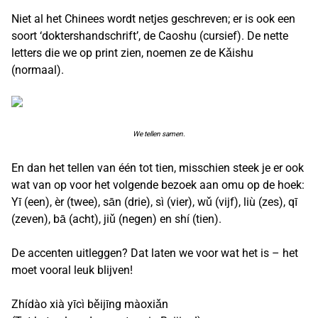
Niet al het Chinees wordt netjes geschreven; er is ook een
soort ‘doktershandschrift’, de Caoshu (cursief). De nette
letters die we op print zien, noemen ze de Kǎishu
(normaal).
We tellen samen.
En dan het tellen van één tot tien, misschien steek je er ook
wat van op voor het volgende bezoek aan omu op de hoek:
Yī (een), èr (twee), sān (drie), sì (vier), wǔ (vijf), liù (zes), qī
(zeven), bā (acht), jiǔ (negen) en shí (tien).
De accenten uitleggen? Dat laten we voor wat het is – het
moet vooral leuk blijven!
Zhídào xià yīcì běijīng màoxiǎn