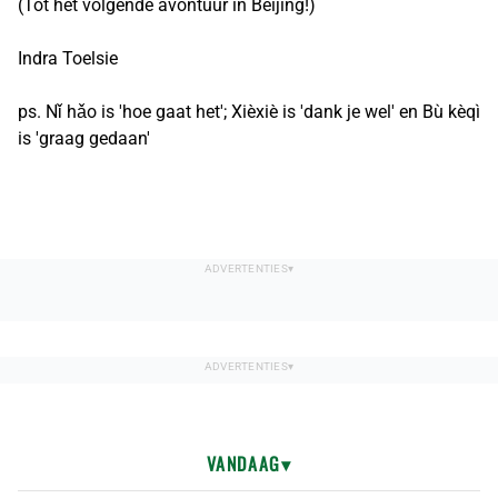
(Tot het volgende avontuur in Beijing!)
Indra Toelsie
ps. Nǐ hǎo is 'hoe gaat het'; Xièxiè is 'dank je wel' en Bù kèqì
is 'graag gedaan'
VANDAAG