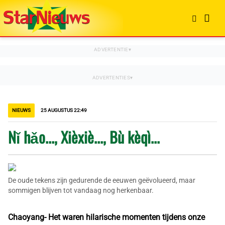
NIEUWS
25 AUGUSTUS 22:49
Nǐ hǎo..., Xièxiè..., Bù kèqì...
De oude tekens zijn gedurende de eeuwen geëvolueerd, maar
sommigen blijven tot vandaag nog herkenbaar.
Chaoyang- Het waren hilarische momenten tijdens onze