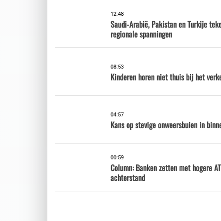
12:48
Saudi-Arabië, Pakistan en Turkije te
regionale spanningen
08:53
Kinderen horen niet thuis bij het verk
04:57
Kans op stevige onweersbuien in binne
00:59
Column: Banken zetten met hogere AT
achterstand