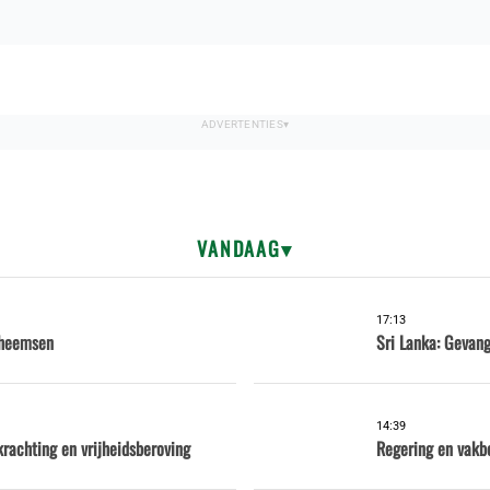
VANDAAG
17:13
Inheemsen
Sri Lanka: Gevang
14:39
krachting en vrijheidsberoving
Regering en vakb