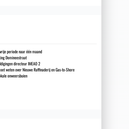
gsvrije periode naar één maand
iting Domineestraat
ldigingen directeur IMEAO 2
oet weten over Nieuwe Raffinaderij en Gas-to-Shore
okale onweersbuien