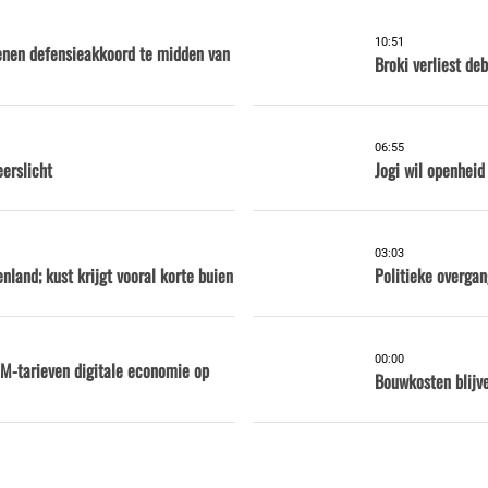
10:51
kenen defensieakkoord te midden van
Broki verliest d
06:55
eerslicht
Jogi wil openhei
03:03
nland; kust krijgt vooral korte buien
Politieke overga
00:00
M-tarieven digitale economie op
Bouwkosten blijve