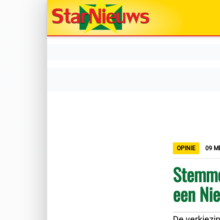
OPINIE
09 ME
Stemme
een Ni
De verkiezi