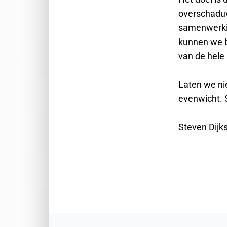
overschaduw
samenwerkin
kunnen we b
van de hele
Laten we ni
evenwicht. 
Steven Dijks