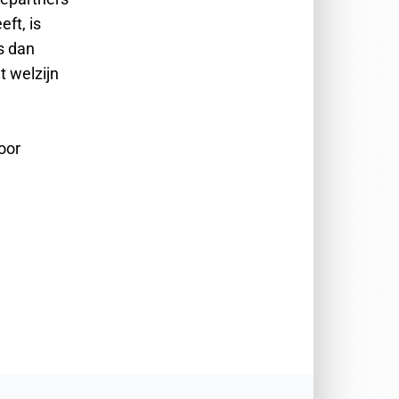
ft, is
s dan
t welzijn
oor