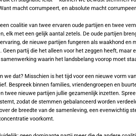
Want macht corrumpeert, en absolute macht corrumpeert
: een coalitie van twee ervaren oude partijen en twee ve
en, elk met een gelijk aantal zetels. De oude partijen bre
e ervaring, de nieuwe partijen fungeren als waakhond en 
 Geen partij die het alleen voor het zeggen heeft, maar 
samenwerking waarin het landsbelang voorop moet sta
n we dat? Misschien is het tijd voor een nieuwe vorm va
atief. Bespreek binnen families, vriendengroepen en buur
 twee nieuwe partijen jullie gezamenlijk inzetten. Spree
j stemt, zodat de stemmen gebalanceerd worden verdeel
, over de breedte van de samenleving, een evenwichtig 
oncentratie voorkomt.
duidelijk: geen dominante partij meer die de andere coalit