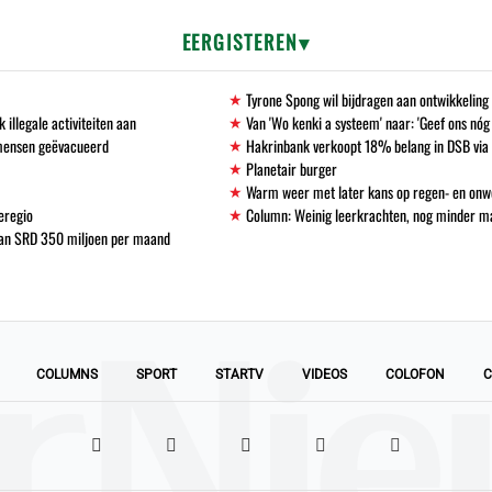
EERGISTEREN
Tyrone Spong wil bijdragen aan ontwikkelin
llegale activiteiten aan
Van 'Wo kenki a systeem' naar: 'Geef ons nóg
 mensen geëvacueerd
Hakrinbank verkoopt 18% belang in DSB via 
Planetair burger
Warm weer met later kans op regen- en onw
eregio
Column: Weinig leerkrachten, nog minder 
 van SRD 350 miljoen per maand
COLUMNS
SPORT
STARTV
VIDEOS
COLOFON
C