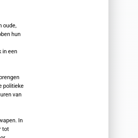
n oude,
ebben hun
 in een
 brengen
 politieke
sturen van
 wapen. In
 tot
or