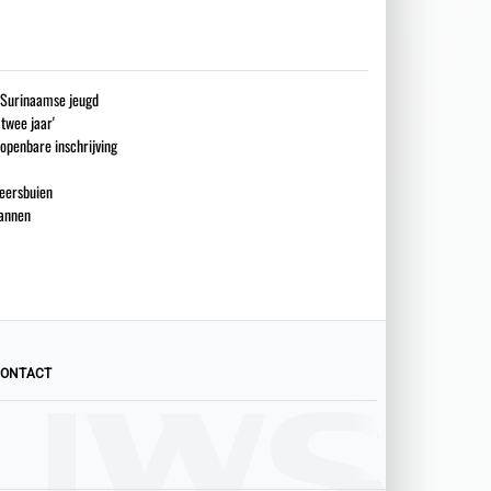
g Surinaamse jeugd
 twee jaar'
openbare inschrijving
eersbuien
mannen
ONTACT