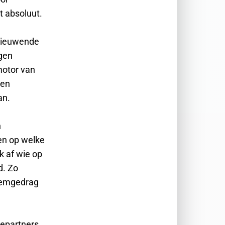
 absoluut.
rnieuwende
ngen
motor van
een
an.
n
ten op welke
k af wie op
d. Zo
stemgedrag
iepartners