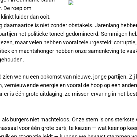
r. De roep om
klinkt luider dan ooit,
 daarnaartoe is niet zonder obstakels. Jarenlang hebbe
partijen het politieke toneel gedomineerd. Sommigen h
zen, maar velen hebben vooral teleurgesteld: corruptie,
litiek en machtshonger hebben onze samenleving te vaak
gehouden.
jd zien we nu een opkomst van nieuwe, jonge partijen. Zij
ën, vernieuwende energie en vooral de hoop op een andere
r er is één grote uitdaging: ze missen ervaring in het be
e als burgers niet machteloos. Onze stem is ons sterkste
assaal voor één grote partij te kiezen — wat keer op keer
uik en stagnatie leidt — kunnen we bewust stemmen vo