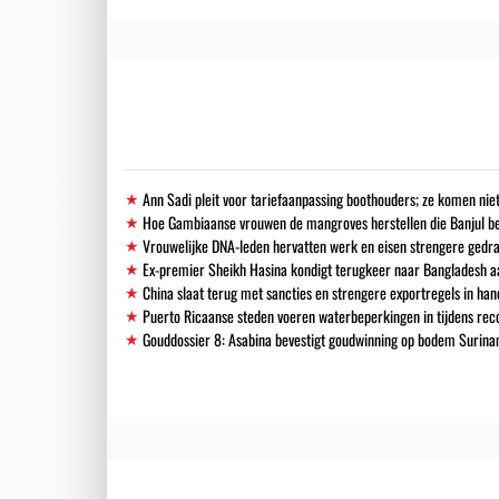
Ann Sadi pleit voor tariefaanpassing boothouders; ze komen niet
Hoe Gambiaanse vrouwen de mangroves herstellen die Banjul 
Vrouwelijke DNA-leden hervatten werk en eisen strengere gedra
Ex-premier Sheikh Hasina kondigt terugkeer naar Bangladesh a
China slaat terug met sancties en strengere exportregels in han
Puerto Ricaanse steden voeren waterbeperkingen in tijdens re
Gouddossier 8: Asabina bevestigt goudwinning op bodem Surinam