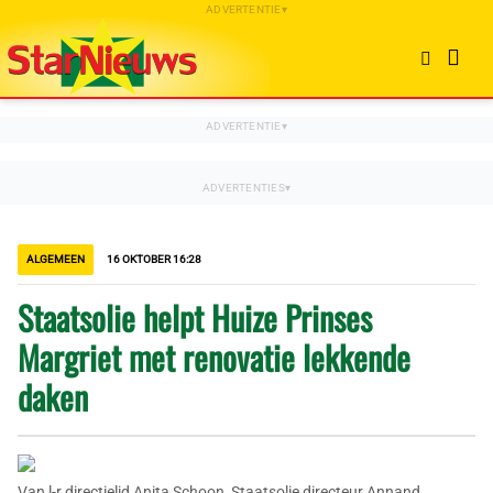
ALGEMEEN
16 OKTOBER 16:28
Staatsolie helpt Huize Prinses
Margriet met renovatie lekkende
daken
Van l-r directielid Anita Schoon, Staatsolie directeur Annand