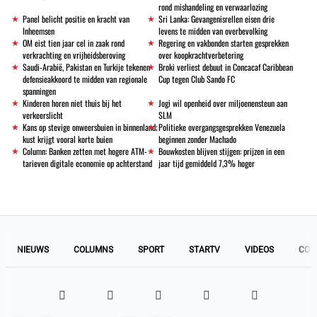
rond mishandeling en verwaarlozing
Panel belicht positie en kracht van
Sri Lanka: Gevangenisrellen eisen drie
Inheemsen
levens te midden van overbevolking
OM eist tien jaar cel in zaak rond
Regering en vakbonden starten gesprekken
verkrachting en vrijheidsberoving
over koopkrachtverbetering
Saudi-Arabië, Pakistan en Turkije tekenen
Broki verliest debuut in Concacaf Caribbean
defensieakkoord te midden van regionale
Cup tegen Club Sando FC
spanningen
Kinderen horen niet thuis bij het
Jogi wil openheid over miljoenensteun aan
verkeerslicht
SLM
Kans op stevige onweersbuien in binnenland;
Politieke overgangsgesprekken Venezuela
kust krijgt vooral korte buien
beginnen zonder Machado
Column: Banken zetten met hogere ATM-
Bouwkosten blijven stijgen: prijzen in een
tarieven digitale economie op achterstand
jaar tijd gemiddeld 7,3% hoger
NIEUWS
COLUMNS
SPORT
STARTV
VIDEOS
COL