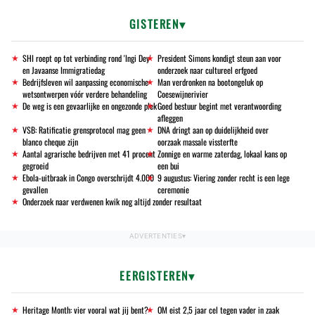
GISTEREN
SHI roept op tot verbinding rond 'Ingi Dey'
President Simons kondigt steun aan voor
en Javaanse Immigratiedag
onderzoek naar cultureel erfgoed
Bedrijfsleven wil aanpassing economische
Man verdronken na bootongeluk op
wetsontwerpen vóór verdere behandeling
Coesewijnerivier
De weg is een gevaarlijke en ongezonde plek
Goed bestuur begint met verantwoording
afleggen
VSB: Ratificatie grensprotocol mag geen
DNA dringt aan op duidelijkheid over
blanco cheque zijn
oorzaak massale vissterfte
Aantal agrarische bedrijven met 41 procent
Zonnige en warme zaterdag, lokaal kans op
gegroeid
een bui
Ebola-uitbraak in Congo overschrijdt 4.000
9 augustus: Viering zonder recht is een lege
gevallen
ceremonie
Onderzoek naar verdwenen kwik nog altijd zonder resultaat
EERGISTEREN
Heritage Month: vier vooral wat jij bent?
OM eist 2,5 jaar cel tegen vader in zaak