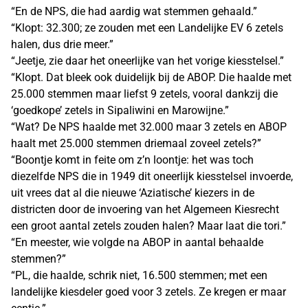
“En de NPS, die had aardig wat stemmen gehaald.”
“Klopt: 32.300; ze zouden met een Landelijke EV 6 zetels
halen, dus drie meer.”
“Jeetje, zie daar het oneerlijke van het vorige kiesstelsel.”
“Klopt. Dat bleek ook duidelijk bij de ABOP. Die haalde met
25.000 stemmen maar liefst 9 zetels, vooral dankzij die
‘goedkope’ zetels in Sipaliwini en Marowijne.”
“Wat? De NPS haalde met 32.000 maar 3 zetels en ABOP
haalt met 25.000 stemmen driemaal zoveel zetels?”
“Boontje komt in feite om z’n loontje: het was toch
diezelfde NPS die in 1949 dit oneerlijk kiesstelsel invoerde,
uit vrees dat al die nieuwe ‘Aziatische’ kiezers in de
districten door de invoering van het Algemeen Kiesrecht
een groot aantal zetels zouden halen? Maar laat die tori.”
“En meester, wie volgde na ABOP in aantal behaalde
stemmen?”
“PL, die haalde, schrik niet, 16.500 stemmen; met een
landelijke kiesdeler goed voor 3 zetels. Ze kregen er maar