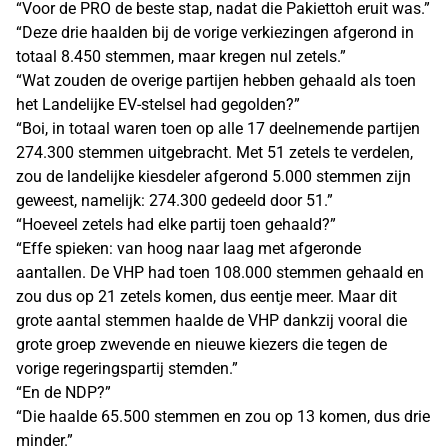
“Voor de PRO de beste stap, nadat die Pakiettoh eruit was.”
“Deze drie haalden bij de vorige verkiezingen afgerond in
totaal 8.450 stemmen, maar kregen nul zetels.”
“Wat zouden de overige partijen hebben gehaald als toen
het Landelijke EV-stelsel had gegolden?”
“Boi, in totaal waren toen op alle 17 deelnemende partijen
274.300 stemmen uitgebracht. Met 51 zetels te verdelen,
zou de landelijke kiesdeler afgerond 5.000 stemmen zijn
geweest, namelijk: 274.300 gedeeld door 51.”
“Hoeveel zetels had elke partij toen gehaald?”
“Effe spieken: van hoog naar laag met afgeronde
aantallen. De VHP had toen 108.000 stemmen gehaald en
zou dus op 21 zetels komen, dus eentje meer. Maar dit
grote aantal stemmen haalde de VHP dankzij vooral die
grote groep zwevende en nieuwe kiezers die tegen de
vorige regeringspartij stemden.”
“En de NDP?”
“Die haalde 65.500 stemmen en zou op 13 komen, dus drie
minder.”