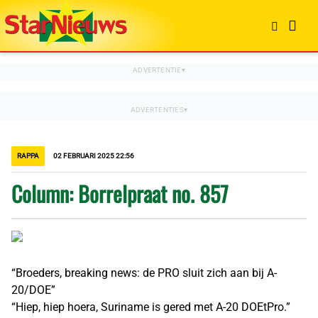
RAPPA
02 FEBRUARI 2025 22:56
Column: Borrelpraat no. 857
“Broeders, breaking news: de PRO sluit zich aan bij A-
20/DOE”
“Hiep, hiep hoera, Suriname is gered met A-20 DOEtPro.”