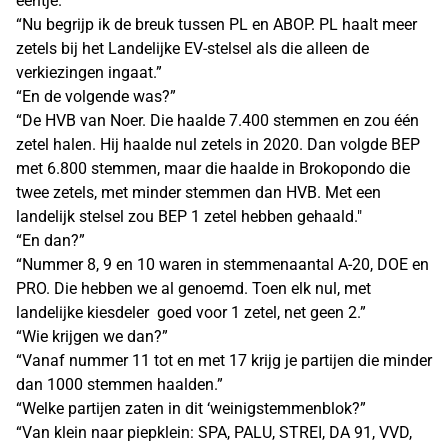
eentje.”
“Nu begrijp ik de breuk tussen PL en ABOP. PL haalt meer
zetels bij het Landelijke EV-stelsel als die alleen de
verkiezingen ingaat.”
“En de volgende was?”
“De HVB van Noer. Die haalde 7.400 stemmen en zou één
zetel halen. Hij haalde nul zetels in 2020. Dan volgde BEP
met 6.800 stemmen, maar die haalde in Brokopondo die
twee zetels, met minder stemmen dan HVB. Met een
landelijk stelsel zou BEP 1 zetel hebben gehaald."
“En dan?”
“Nummer 8, 9 en 10 waren in stemmenaantal A-20, DOE en
PRO. Die hebben we al genoemd. Toen elk nul, met
landelijke kiesdeler goed voor 1 zetel, net geen 2.”
“Wie krijgen we dan?”
“Vanaf nummer 11 tot en met 17 krijg je partijen die minder
dan 1000 stemmen haalden.”
“Welke partijen zaten in dit ‘weinigstemmenblok?”
“Van klein naar piepklein: SPA, PALU, STREI, DA 91, VVD,