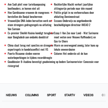
Ann Sadi pleit voor tariefaanpassing
Rechterlijke Macht verkort jaarlijkse
boothouders; ze komen niet uit
zittingsvrije periode naar één maand
Hoe Gambiaanse vrouwen de mangroves
Politie grijpt in na verkeerschaos door
herstellen die Banjul beschermen
afsluiting Domineestraat
Vrouwelijke DNA-leden hervatten werk en
Excuses Onderwijs na ongefundeerde
eisen strengere gedragsregels na uitlating
beschuldigingen directeur IMEAO 2
Van Samson
Ex-premier Sheikh Hasina kondigt terugkeer
Essay I: Van Zee naar Land - Wat Suriname
naar Bangladesh aan ondanks doodstraf
moet weten over Nieuwe Raffinaderij en
Gas-to-Shore
China slaat terug met sancties en strengere
Warm en overwegend zonnig, later kans op
exportregels in handelsconflict met VS
lokale onweersbuien
Puerto Ricaanse steden voeren
Column: Het onderste uit de kan
waterbeperkingen in tijdens recorddroogte
Gouddossier 8: Asabina bevestigt goudwinning op bodem Surinamerivier: Concessie voor
riviergrind
NIEUWS
COLUMNS
SPORT
STARTV
VIDEOS
COL