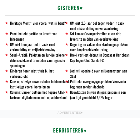
GISTEREN
Heritage Month: vier vooral wat jij bent?
OM eist 2,5 jaar cel tegen vader in zaak
rond mishandeling en verwaarlozing
Panel belicht positie en kracht van
Sri Lanka: Gevangenisrellen eisen drie
Inheemsen
levens te midden van overbevolking
OM eist tien jaar cel in zaak rond
Regering en vakbonden starten gesprekken
verkrachting en vrijheidsberoving
over koopkrachtverbetering
Saudi-Arabië, Pakistan en Turkije tekenen
Broki verliest debuut in Concacaf Caribbean
defensieakkoord te midden van regionale
Cup tegen Club Sando FC
spanningen
Kinderen horen niet thuis bij het
Jogi wil openheid over miljoenensteun aan
verkeerslicht
SLM
Kans op stevige onweersbuien in binnenland;
Politieke overgangsgesprekken Venezuela
kust krijgt vooral korte buien
beginnen zonder Machado
Column: Banken zetten met hogere ATM-
Bouwkosten blijven stijgen: prijzen in een
tarieven digitale economie op achterstand
jaar tijd gemiddeld 7,3% hoger
EERGISTEREN