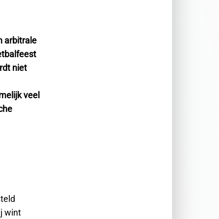
 arbitrale
etbalfeest
dt niet
elijk veel
sche
teld
j wint