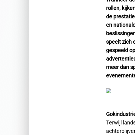
rollen, kijk
de prestati
en nationale
beslissinge
speelt zich 
gespeeld op 
advertentie
meer dan sp
evenementen
Gokindustrie
Terwijl lan
achterblijve