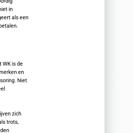
ordig
iet in
eert als een
betalen.
t WK is de
omerken en
soring. Niet
eel
jven zich
s trots,
rden