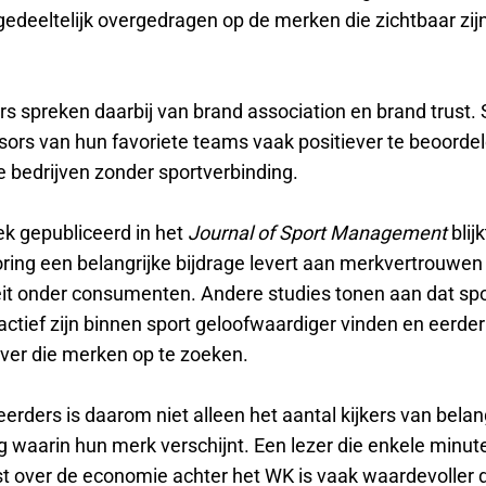
gedeeltelijk overgedragen op de merken die zichtbaar zij
s spreken daarbij van brand association en brand trust. 
nsors van hun favoriete teams vaak positiever te beoorde
e bedrijven zonder sportverbinding.
ek gepubliceerd in het
Journal of Sport Management
blijk
ring een belangrijke bijdrage levert aan merkvertrouwen
eit onder consumenten. Andere studies tonen aan dat sp
ctief zijn binnen sport geloofwaardiger vinden en eerder 
over die merken op te zoeken.
erders is daarom niet alleen het aantal kijkers van bela
 waarin hun merk verschijnt. Een lezer die enkele minut
st over de economie achter het WK is vaak waardevoller