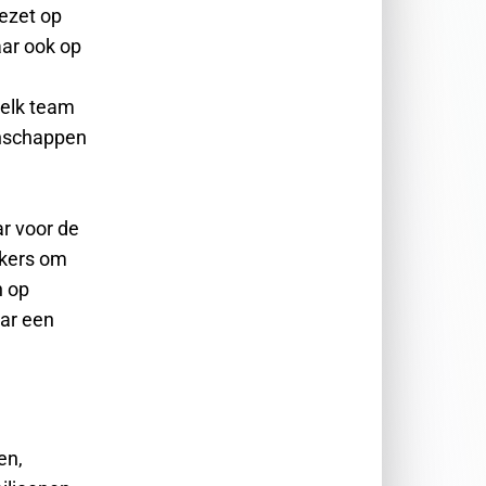
gezet op
aar ook op
welk team
enschappen
r voor de
akers om
n op
aar een
en,