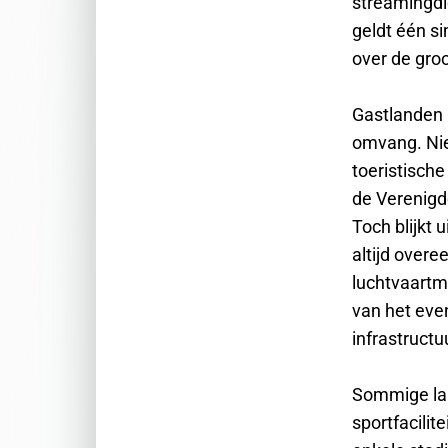
streamingd
geldt één s
over de gro
Gastlanden 
omvang. Nie
toeristisch
de Verenigd
Toch blijkt
altijd over
luchtvaartma
van het eve
infrastruct
Sommige lan
sportfacilit