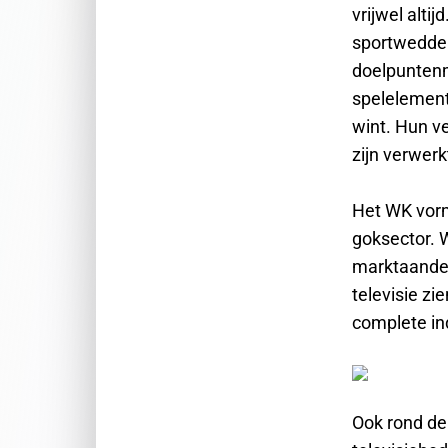
vrijwel alti
sportwedden
doelpuntenm
spelelement
wint. Hun v
zijn verwerk
Het WK vorm
goksector. 
marktaandee
televisie zi
complete in
Ook rond de