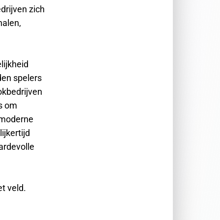
drijven zich
halen,
lijkheid
jden spelers
okbedrijven
rs om
t moderne
jkertijd
ardevolle
t veld.