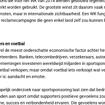
ions die voor het WK van 2014 werden gebouwd tegenwo
rkt worden gebruikt. De grootste winst zit daarom vaak n
msten, maar in internationale zichtbaarheid. Een WK fung
 reclamecampagne die geen enkel land zelf zou kunnen 
rs en voetbal
el de meest onderschatte economische factor achter he
erteerders. Banken, telecombedrijven, verzekeraars, aut
rnemingen investeren wereldwijd miljarden in sportspon
oetbal verkopen, maar omdat voetbal iets verkoopt wat v
r is: aandacht en emotie.
elijk onderzoek naar sportsponsoring laat zien dat bedri
nden aan sport omdat supporters positieve gevoelens zoal
e, succes en verbondenheid ervaren. Die gevoelens wo