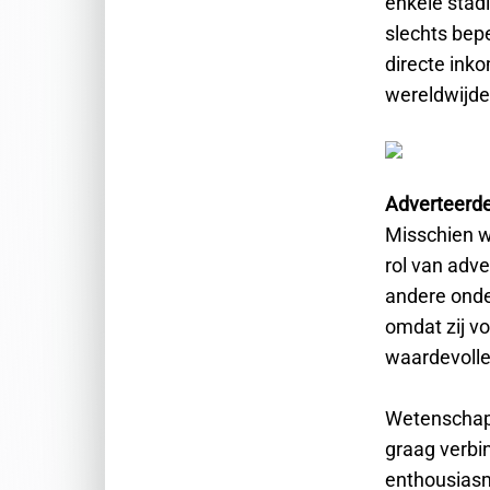
enkele stad
slechts bepe
directe inko
wereldwijde
Adverteerde
Misschien w
rol van adv
andere onde
omdat zij v
waardevolle
Wetenschapp
graag verbi
enthousiasm