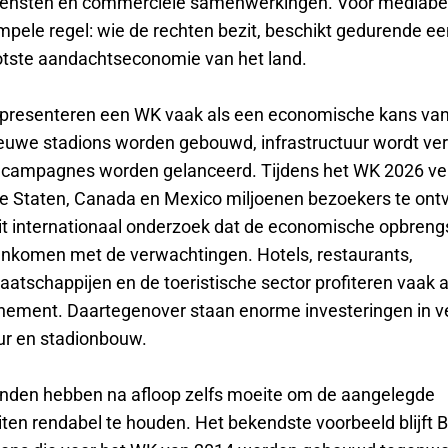
iensten en commerciële samenwerkingen. Voor mediabe
impele regel: wie de rechten bezit, beschikt gedurende 
otste aandachtseconomie van het land.
presenteren een WK vaak als een economische kans van 
uwe stadions worden gebouwd, infrastructuur wordt ver
e campagnes worden gelanceerd. Tijdens het WK 2026 v
e Staten, Canada en Mexico miljoenen bezoekers te ont
 uit internationaal onderzoek dat de economische opbreng
eenkomen met de verwachtingen. Hotels, restaurants,
atschappijen en de toeristische sector profiteren vaak a
nement. Daartegenover staan enorme investeringen in ve
uur en stadionbouw.
den hebben na afloop zelfs moeite om de aangelegde
eiten rendabel te houden. Het bekendste voorbeeld blijft B