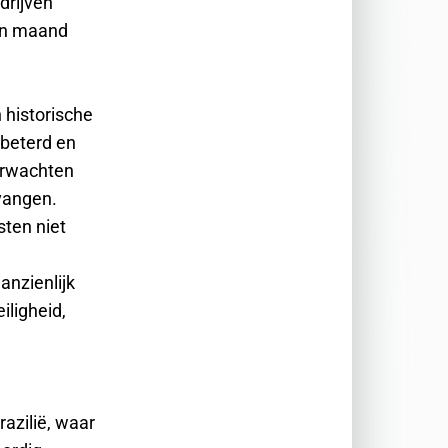
drijven
een maand
historische
beterd en
erwachten
vangen.
sten niet
anzienlijk
iligheid,
razilië, waar