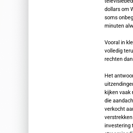
televisiebe
dollars om 
soms onbegr
minuten alw
Vooral in kl
volledig te
rechten dan
Het antwoor
uitzendingen
kijken vaak
die aandach
verkocht aan
verstrekken 
investering