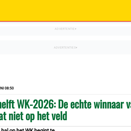
NI 08:50
helft WK-2026: De echte winnaar v
t niet op het veld
bal op het WK begint te