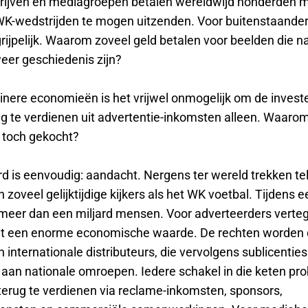
drijven en mediagroepen betalen wereldwijd honderden m
WK-wedstrijden te mogen uitzenden. Voor buitenstaanders 
ijpelijk. Waarom zoveel geld betalen voor beelden die n
eer geschiedenis zijn?
einere economieën is het vrijwel onmogelijk om de invest
rug te verdienen uit advertentie-inkomsten alleen. Waaro
 toch gekocht?
d is eenvoudig: aandacht. Nergens ter wereld trekken tel
 zoveel gelijktijdige kijkers als het WK voetbal. Tijdens e
 meer dan een miljard mensen. Voor adverteerders verte
t een enorme economische waarde. De rechten worden 
 internationale distributeurs, die vervolgens sublicenties
aan nationale omroepen. Iedere schakel in die keten prob
 terug te verdienen via reclame-inkomsten, sponsors,