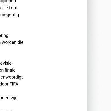
iljoenen
lijkt dat
a negentig
ering
m worden die
evisie-
en finale
genwoordigt
door FIFA
eert zijn