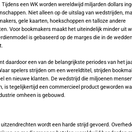
jd. Tijdens een WK worden wereldwijd miljarden dollars in
schappen. Niet alleen op de uitslag van wedstrijden, m
akers, gele kaarten, hoekschoppen en talloze andere
en. Voor bookmakers maakt het uiteindelijk minder uit 
erdienmodel is gebaseerd op de marges die in de wedd
t.
t daardoor een van de belangrijkste periodes van het jaa
Waar spelers strijden om een wereldtitel, strijden bookm
l en nieuwe klanten. De wedstrijd die miljoenen mense
en, is tegelijkertijd een commercieel product geworden w
dustrie omheen is gebouwd.
 uitzendrechten wordt een harde strijd gevoerd. Overhed