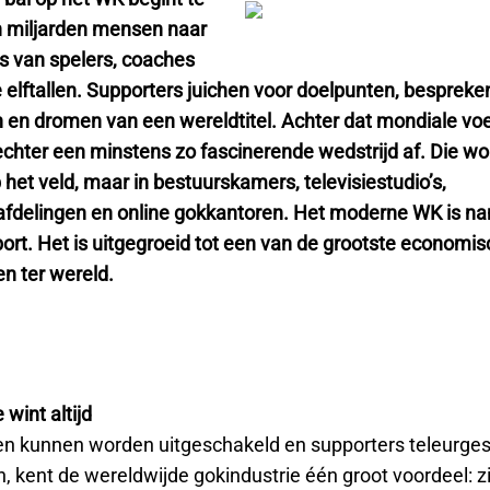
en miljarden mensen naar
es van spelers, coaches
 elftallen. Supporters juichen voor doelpunten, bespreken
n en dromen van een wereldtitel. Achter dat mondiale vo
echter een minstens zo fascinerende wedstrijd af. Die wor
het veld, maar in bestuurskamers, televisiestudio’s,
afdelingen en online gokkantoren. Het moderne WK is nam
ort. Het is uitgegroeid tot een van de grootste economi
 ter wereld.
 wint altijd
den kunnen worden uitgeschakeld en supporters teleurges
n, kent de wereldwijde gokindustrie één groot voordeel: zi