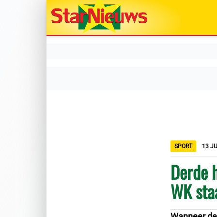
SPORT
13 JU
Derde 
WK staa
Wanneer de 