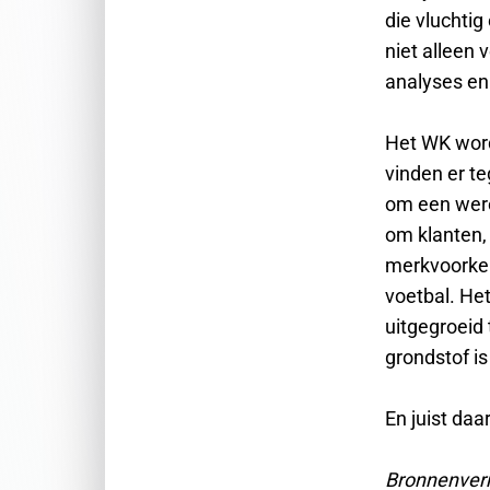
die vluchtig
niet alleen
analyses en 
Het WK wordt
vinden er te
om een werel
om klanten,
merkvoorkeu
voetbal. Het
uitgegroeid
grondstof i
En juist daa
Bronnenver