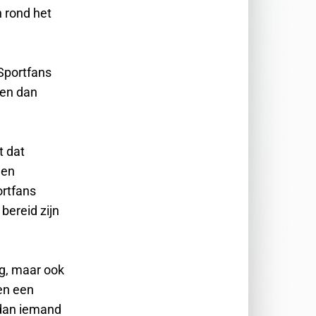
n rond het
Sportfans
len dan
t dat
 en
ortfans
bereid zijn
ng, maar ook
en een
 dan iemand