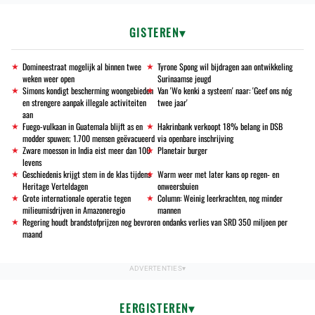
GISTEREN
Domineestraat mogelijk al binnen twee
Tyrone Spong wil bijdragen aan ontwikkeling
weken weer open
Surinaamse jeugd
Simons kondigt bescherming woongebieden
Van 'Wo kenki a systeem' naar: 'Geef ons nóg
en strengere aanpak illegale activiteiten
twee jaar'
aan
Fuego-vulkaan in Guatemala blijft as en
Hakrinbank verkoopt 18% belang in DSB
modder spuwen; 1.700 mensen geëvacueerd
via openbare inschrijving
Zware moesson in India eist meer dan 100
Planetair burger
levens
Geschiedenis krijgt stem in de klas tijdens
Warm weer met later kans op regen- en
Heritage Verteldagen
onweersbuien
Grote internationale operatie tegen
Column: Weinig leerkrachten, nog minder
milieumisdrijven in Amazoneregio
mannen
Regering houdt brandstofprijzen nog bevroren ondanks verlies van SRD 350 miljoen per
maand
EERGISTEREN