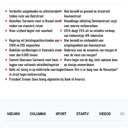
Verdachte aangehouden na schietincident
Man beroofd en gewond na straatroof
tijdens ruzie aan Djotistraat
Anamoestraat
Oostelbos: Suriname moet in Brussel werk
Maandlange afsluiting Domineestraat zorgt
maken van visumvrij reizen
voor enorme verkeerschaos
Waar vrijheid begint met waarheid
UEFA daagt FIFA uit na mislukte verkoop
van toekomstige WK-inkomsten
Regering wil betalingsachterstanden aan
Man beroofd en mishandeld voor
SWM en EBS wegwerken
eetgelegenheid aan Anamoestraat
Dodelijke aardbevingen in Venezuela eisen
Onderwijs voor de economie van morgen of
meer dan 6.000 levens
voor de mens van morgen?
Summit Duurzaam Suriname moet basis
Warm begin van de dag, later opnieuw kans
leggen voor nationale ontwikkelingsvisie
op stevige onweersbuien
Delhi zet stevig in op elektrische voertuigen
Column: Wie is er bang voor de Marowijne?
in strijd tegen luchtvervuiling
President Simons: Geen lening afgesloten bij Bank of America
NIEUWS
COLUMNS
SPORT
STARTV
VIDEOS
COL