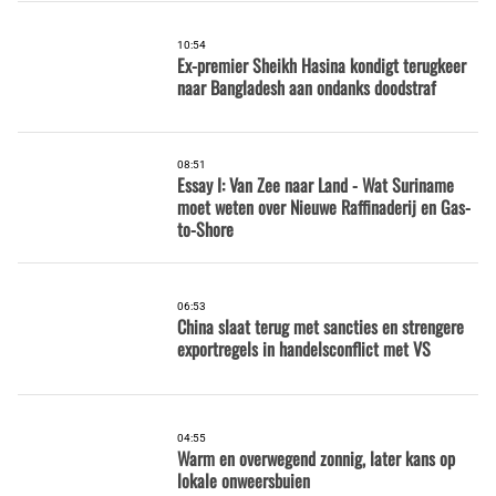
10:54
Ex-premier Sheikh Hasina kondigt terugkeer
naar Bangladesh aan ondanks doodstraf
08:51
Essay I: Van Zee naar Land - Wat Suriname
moet weten over Nieuwe Raffinaderij en Gas-
to-Shore
06:53
China slaat terug met sancties en strengere
exportregels in handelsconflict met VS
04:55
Warm en overwegend zonnig, later kans op
lokale onweersbuien