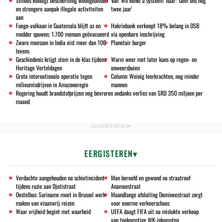
Simons kondigt bescherming woongebieden
Van 'Wo kenki a systeem' naar: 'Geef ons nóg
en strengere aanpak illegale activiteiten
twee jaar'
aan
Fuego-vulkaan in Guatemala blijft as en
Hakrinbank verkoopt 18% belang in DSB
modder spuwen; 1.700 mensen geëvacueerd
via openbare inschrijving
Zware moesson in India eist meer dan 100
Planetair burger
levens
Geschiedenis krijgt stem in de klas tijdens
Warm weer met later kans op regen- en
Heritage Verteldagen
onweersbuien
Grote internationale operatie tegen
Column: Weinig leerkrachten, nog minder
milieumisdrijven in Amazoneregio
mannen
Regering houdt brandstofprijzen nog bevroren ondanks verlies van SRD 350 miljoen per
maand
EERGISTEREN
Verdachte aangehouden na schietincident
Man beroofd en gewond na straatroof
tijdens ruzie aan Djotistraat
Anamoestraat
Oostelbos: Suriname moet in Brussel werk
Maandlange afsluiting Domineestraat zorgt
maken van visumvrij reizen
voor enorme verkeerschaos
Waar vrijheid begint met waarheid
UEFA daagt FIFA uit na mislukte verkoop
van toekomstige WK-inkomsten