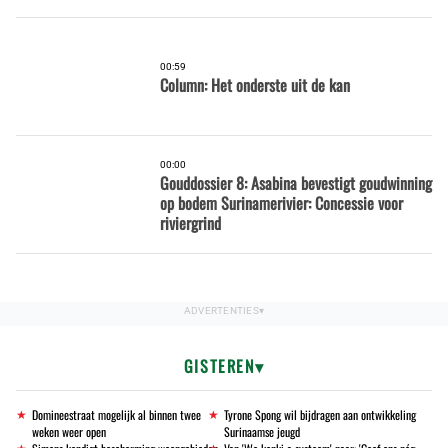
00:59
Column: Het onderste uit de kan
00:00
Gouddossier 8: Asabina bevestigt goudwinning
op bodem Surinamerivier: Concessie voor
riviergrind
GISTEREN
Domineestraat mogelijk al binnen twee
Tyrone Spong wil bijdragen aan ontwikkeling
weken weer open
Surinaamse jeugd