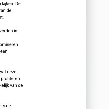
n kijken. De
van de
t.
worden in
domineren
geen
 wat deze
profiteren
elijk van de
ers de