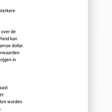
e
sterkere
 over de
rheid kan
amse dollar.
oorwaarden
ijgen in
aast
et
eten worden
.