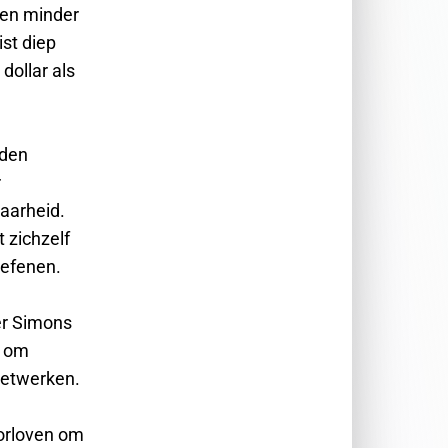
eren minder
ist diep
dollar als
eden
r
baarheid.
 zichzelf
oefenen.
er Simons
e om
netwerken.
oorloven om