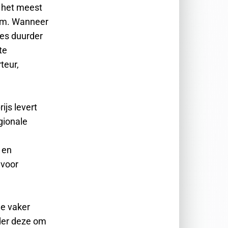
k het meest
eem. Wanneer
ies duurder
te
teur,
ijs levert
gionale
 en
 voor
me vaker
der deze om