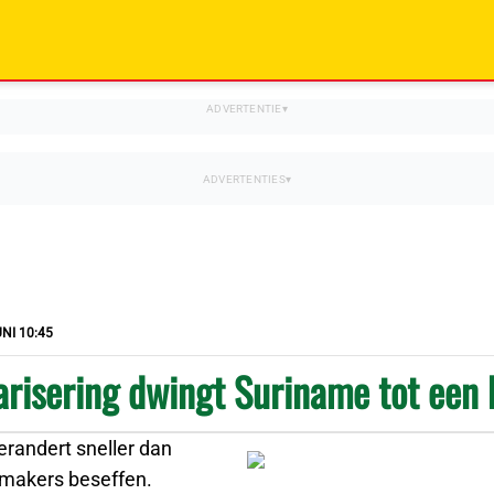
NI 10:45
arisering dwingt Suriname tot een
erandert sneller dan
smakers beseffen.