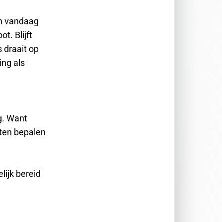
an vandaag
t. Blijft
 draait op
ing als
g. Want
aten bepalen
lijk bereid