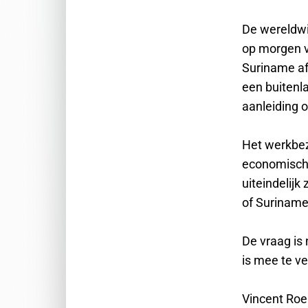
De wereldwi
op morgen v
Suriname af
een buitenla
aanleiding 
Het werkbez
economische 
uiteindelijk
of Suriname 
De vraag is 
is mee te v
Vincent Ro