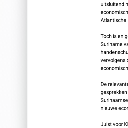
uitsluitend 
economische
Atlantische
Toch is enig
Suriname va
handenschud
vervolgens 
economisch r
De relevant
gesprekken 
Surinaamse 
nieuwe eco
Juist voor 