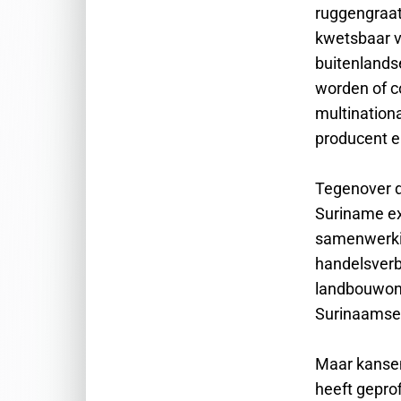
ruggengraat
kwetsbaar v
buitenlandse
worden of co
multinationa
producent en
Tegenover de
Suriname ext
samenwerkin
handelsverb
landbouwont
Surinaamse
Maar kansen
heeft gepro