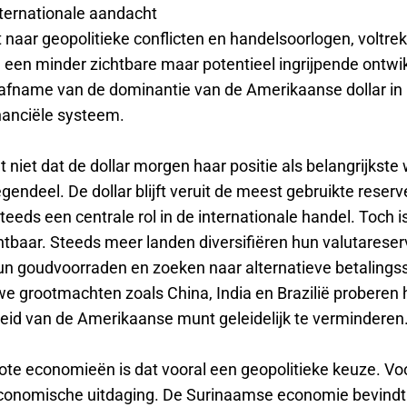
nternationale aandacht
 naar geopolitieke conflicten en handelsoorlogen, voltrek
 een minder zichtbare maar potentieel ingrijpende ontwik
e afname van de dominantie van de Amerikaanse dollar in
nanciële systeem.
 niet dat de dollar morgen haar positie als belangrijkst
tegendeel. De dollar blijft veruit de meest gebruikte rese
teeds een centrale rol in de internationale handel. Toch i
chtbaar. Steeds meer landen diversifiëren hun valutareser
un goudvoorraden en zoeken naar alternatieve betaling
we grootmachten zoals China, India en Brazilië proberen
heid van de Amerikaanse munt geleidelijk te verminderen
rote economieën is dat vooral een geopolitieke keuze. V
economische uitdaging. De Surinaamse economie bevindt