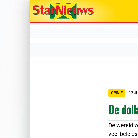
OPINIE
12 JU
De doll
De wereld v
veel beleid