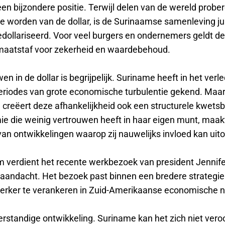
een bijzondere positie. Terwijl delen van de wereld prob
te worden van de dollar, is de Surinaamse samenleving ju
dollariseerd. Voor veel burgers en ondernemers geldt de 
maatstaf voor zekerheid en waardebehoud.
en in de dollar is begrijpelijk. Suriname heeft in het verl
riodes van grote economische turbulentie gekend. Maa
jd creëert deze afhankelijkheid ook een structurele kwets
e die weinig vertrouwen heeft in haar eigen munt, maakt
van ontwikkelingen waarop zij nauwelijks invloed kan uit
m verdient het recente werkbezoek van president Jennif
ë aandacht. Het bezoek past binnen een bredere strategi
erker te verankeren in Zuid-Amerikaanse economische 
verstandige ontwikkeling. Suriname kan het zich niet ver