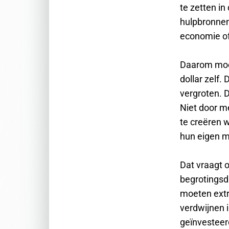
te zetten i
hulpbronnen
economie of
Daarom moet 
dollar zelf
vergroten. D
Niet door m
te creëren w
hun eigen m
Dat vraagt 
begrotingsd
moeten extr
verdwijnen 
geïnvesteerd