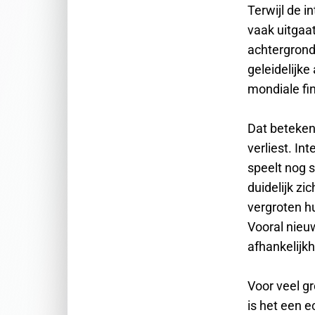
Terwijl de i
vaak uitgaat
achtergrond
geleidelijk
mondiale fi
Dat betekent
verliest. In
speelt nog s
duidelijk zi
vergroten h
Vooral nieu
afhankelijk
Voor veel g
is het een 