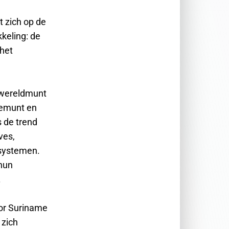
t zich op de
keling: de
 het
e wereldmunt
rvemunt en
s de trend
ves,
ssystemen.
 hun
.
oor Suriname
 zich