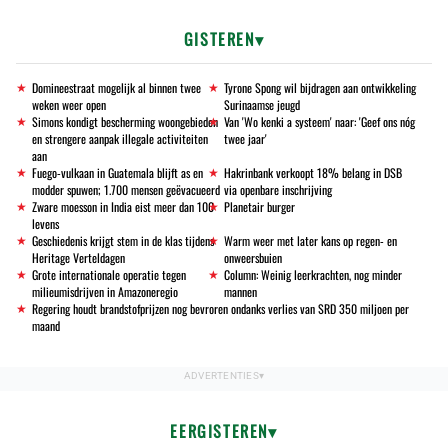
GISTEREN
Domineestraat mogelijk al binnen twee
Tyrone Spong wil bijdragen aan ontwikkeling
weken weer open
Surinaamse jeugd
Simons kondigt bescherming woongebieden
Van 'Wo kenki a systeem' naar: 'Geef ons nóg
en strengere aanpak illegale activiteiten
twee jaar'
aan
Fuego-vulkaan in Guatemala blijft as en
Hakrinbank verkoopt 18% belang in DSB
modder spuwen; 1.700 mensen geëvacueerd
via openbare inschrijving
Zware moesson in India eist meer dan 100
Planetair burger
levens
Geschiedenis krijgt stem in de klas tijdens
Warm weer met later kans op regen- en
Heritage Verteldagen
onweersbuien
Grote internationale operatie tegen
Column: Weinig leerkrachten, nog minder
milieumisdrijven in Amazoneregio
mannen
Regering houdt brandstofprijzen nog bevroren ondanks verlies van SRD 350 miljoen per
maand
EERGISTEREN