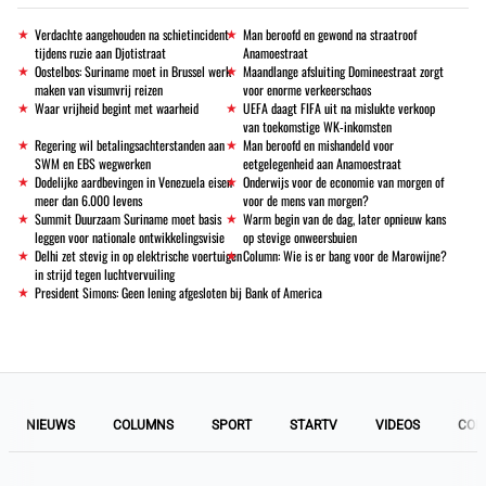
Verdachte aangehouden na schietincident
Man beroofd en gewond na straatroof
tijdens ruzie aan Djotistraat
Anamoestraat
Oostelbos: Suriname moet in Brussel werk
Maandlange afsluiting Domineestraat zorgt
maken van visumvrij reizen
voor enorme verkeerschaos
Waar vrijheid begint met waarheid
UEFA daagt FIFA uit na mislukte verkoop
van toekomstige WK-inkomsten
Regering wil betalingsachterstanden aan
Man beroofd en mishandeld voor
SWM en EBS wegwerken
eetgelegenheid aan Anamoestraat
Dodelijke aardbevingen in Venezuela eisen
Onderwijs voor de economie van morgen of
meer dan 6.000 levens
voor de mens van morgen?
Summit Duurzaam Suriname moet basis
Warm begin van de dag, later opnieuw kans
leggen voor nationale ontwikkelingsvisie
op stevige onweersbuien
Delhi zet stevig in op elektrische voertuigen
Column: Wie is er bang voor de Marowijne?
in strijd tegen luchtvervuiling
President Simons: Geen lening afgesloten bij Bank of America
NIEUWS
COLUMNS
SPORT
STARTV
VIDEOS
COL