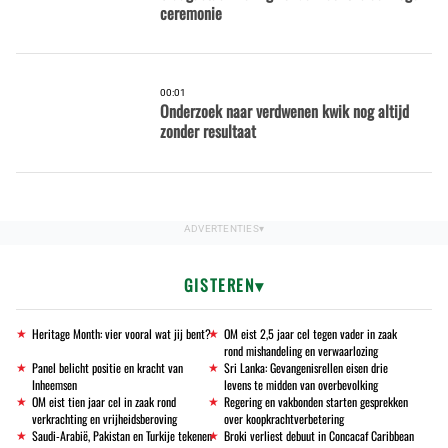
ceremonie
00:01
Onderzoek naar verdwenen kwik nog altijd
zonder resultaat
GISTEREN
Heritage Month: vier vooral wat jij bent?
OM eist 2,5 jaar cel tegen vader in zaak
rond mishandeling en verwaarlozing
Panel belicht positie en kracht van
Sri Lanka: Gevangenisrellen eisen drie
Inheemsen
levens te midden van overbevolking
OM eist tien jaar cel in zaak rond
Regering en vakbonden starten gesprekken
verkrachting en vrijheidsberoving
over koopkrachtverbetering
Saudi-Arabië, Pakistan en Turkije tekenen
Broki verliest debuut in Concacaf Caribbean