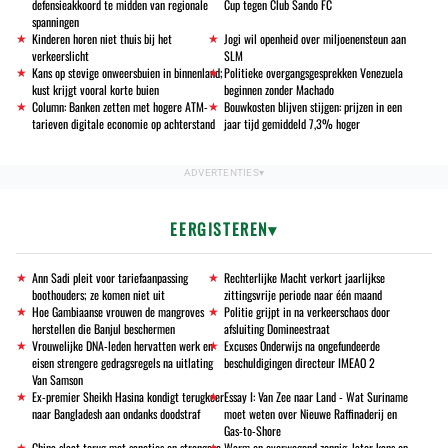
defensieakkoord te midden van regionale
Cup tegen Club Sando FC
spanningen
Kinderen horen niet thuis bij het
Jogi wil openheid over miljoenensteun aan
verkeerslicht
SLM
Kans op stevige onweersbuien in binnenland;
Politieke overgangsgesprekken Venezuela
kust krijgt vooral korte buien
beginnen zonder Machado
Column: Banken zetten met hogere ATM-
Bouwkosten blijven stijgen: prijzen in een
tarieven digitale economie op achterstand
jaar tijd gemiddeld 7,3% hoger
EERGISTEREN
Ann Sadi pleit voor tariefaanpassing
Rechterlijke Macht verkort jaarlijkse
boothouders; ze komen niet uit
zittingsvrije periode naar één maand
Hoe Gambiaanse vrouwen de mangroves
Politie grijpt in na verkeerschaos door
herstellen die Banjul beschermen
afsluiting Domineestraat
Vrouwelijke DNA-leden hervatten werk en
Excuses Onderwijs na ongefundeerde
eisen strengere gedragsregels na uitlating
beschuldigingen directeur IMEAO 2
Van Samson
Ex-premier Sheikh Hasina kondigt terugkeer
Essay I: Van Zee naar Land - Wat Suriname
naar Bangladesh aan ondanks doodstraf
moet weten over Nieuwe Raffinaderij en
Gas-to-Shore
China slaat terug met sancties en strengere
Warm en overwegend zonnig, later kans op