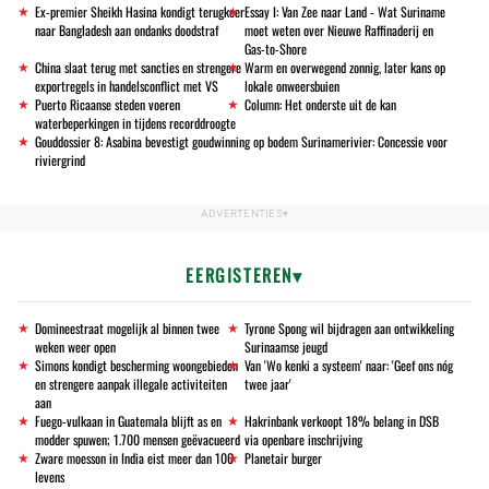
Ex-premier Sheikh Hasina kondigt terugkeer
Essay I: Van Zee naar Land - Wat Suriname
naar Bangladesh aan ondanks doodstraf
moet weten over Nieuwe Raffinaderij en
Gas-to-Shore
China slaat terug met sancties en strengere
Warm en overwegend zonnig, later kans op
exportregels in handelsconflict met VS
lokale onweersbuien
Puerto Ricaanse steden voeren
Column: Het onderste uit de kan
waterbeperkingen in tijdens recorddroogte
Gouddossier 8: Asabina bevestigt goudwinning op bodem Surinamerivier: Concessie voor
riviergrind
EERGISTEREN
Domineestraat mogelijk al binnen twee
Tyrone Spong wil bijdragen aan ontwikkeling
weken weer open
Surinaamse jeugd
Simons kondigt bescherming woongebieden
Van 'Wo kenki a systeem' naar: 'Geef ons nóg
en strengere aanpak illegale activiteiten
twee jaar'
aan
Fuego-vulkaan in Guatemala blijft as en
Hakrinbank verkoopt 18% belang in DSB
modder spuwen; 1.700 mensen geëvacueerd
via openbare inschrijving
Zware moesson in India eist meer dan 100
Planetair burger
levens