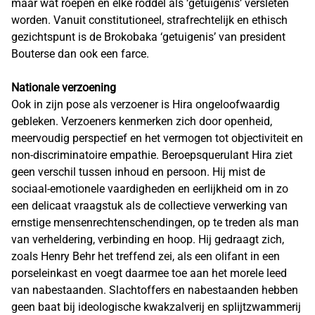
maar wat roepen en elke roddel als ‘getuigenis’ versleten
worden. Vanuit constitutioneel, strafrechtelijk en ethisch
gezichtspunt is de Brokobaka ‘getuigenis’ van president
Bouterse dan ook een farce.
Nationale verzoening
Ook in zijn pose als verzoener is Hira ongeloofwaardig
gebleken. Verzoeners kenmerken zich door openheid,
meervoudig perspectief en het vermogen tot objectiviteit en
non-discriminatoire empathie. Beroepsquerulant Hira ziet
geen verschil tussen inhoud en persoon. Hij mist de
sociaal-emotionele vaardigheden en eerlijkheid om in zo
een delicaat vraagstuk als de collectieve verwerking van
ernstige mensenrechtenschendingen, op te treden als man
van verheldering, verbinding en hoop. Hij gedraagt zich,
zoals Henry Behr het treffend zei, als een olifant in een
porseleinkast en voegt daarmee toe aan het morele leed
van nabestaanden. Slachtoffers en nabestaanden hebben
geen baat bij ideologische kwakzalverij en splijtzwammerij