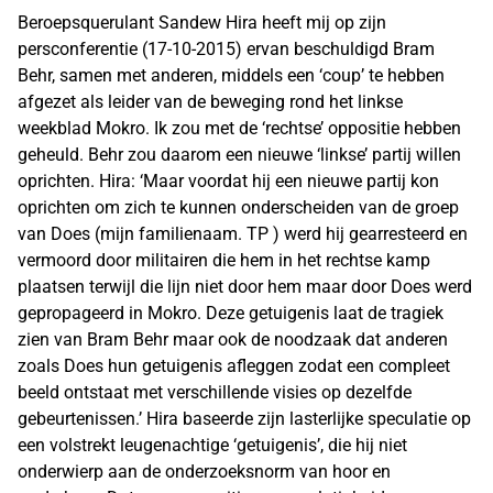
Beroepsquerulant Sandew Hira heeft mij op zijn
persconferentie (17-10-2015) ervan beschuldigd Bram
Behr, samen met anderen, middels een ‘coup’ te hebben
afgezet als leider van de beweging rond het linkse
weekblad Mokro. Ik zou met de ‘rechtse’ oppositie hebben
geheuld. Behr zou daarom een nieuwe ‘linkse’ partij willen
oprichten. Hira: ‘Maar voordat hij een nieuwe partij kon
oprichten om zich te kunnen onderscheiden van de groep
van Does (mijn familienaam. TP ) werd hij gearresteerd en
vermoord door militairen die hem in het rechtse kamp
plaatsen terwijl die lijn niet door hem maar door Does werd
gepropageerd in Mokro. Deze getuigenis laat de tragiek
zien van Bram Behr maar ook de noodzaak dat anderen
zoals Does hun getuigenis afleggen zodat een compleet
beeld ontstaat met verschillende visies op dezelfde
gebeurtenissen.’ Hira baseerde zijn lasterlijke speculatie op
een volstrekt leugenachtige ‘getuigenis’, die hij niet
onderwierp aan de onderzoeksnorm van hoor en