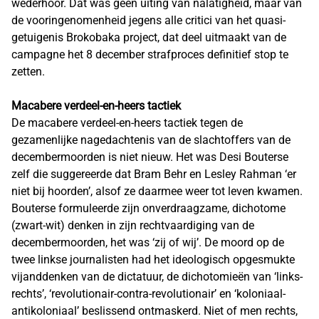
wederhoor. Dat was geen uiting van nalatigheid, maar van
de vooringenomenheid jegens alle critici van het quasi-
getuigenis Brokobaka project, dat deel uitmaakt van de
campagne het 8 december strafproces definitief stop te
zetten.
Macabere verdeel-en-heers tactiek
De macabere verdeel-en-heers tactiek tegen de
gezamenlijke nagedachtenis van de slachtoffers van de
decembermoorden is niet nieuw. Het was Desi Bouterse
zelf die suggereerde dat Bram Behr en Lesley Rahman ‘er
niet bij hoorden’, alsof ze daarmee weer tot leven kwamen.
Bouterse formuleerde zijn onverdraagzame, dichotome
(zwart-wit) denken in zijn rechtvaardiging van de
decembermoorden, het was ‘zij of wij’. De moord op de
twee linkse journalisten had het ideologisch opgesmukte
vijanddenken van de dictatuur, de dichotomieën van ‘links-
rechts’, ‘revolutionair-contra-revolutionair’ en ‘koloniaal-
antikoloniaal’ beslissend ontmaskerd. Niet of men rechts,