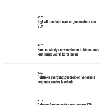
06:55
Jogi wil openheid over miljoenensteun aan
SLM
04:57
Kans op stevige onweersbuien in binnenland;
kust krijgt vooral korte buien
03:03
Politieke overgangsgesprekken Venezuela
beginnen zonder Machado
00:59
Column: Banken zetten met hogere ATM-