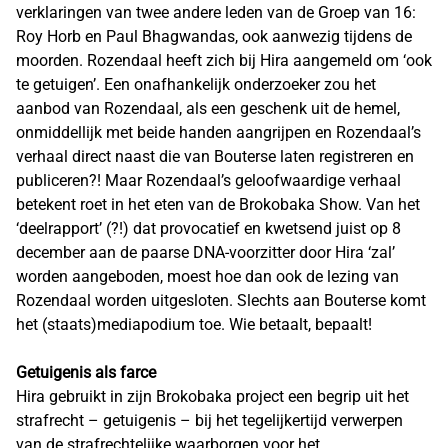
verklaringen van twee andere leden van de Groep van 16:
Roy Horb en Paul Bhagwandas, ook aanwezig tijdens de
moorden. Rozendaal heeft zich bij Hira aangemeld om ‘ook
te getuigen’. Een onafhankelijk onderzoeker zou het
aanbod van Rozendaal, als een geschenk uit de hemel,
onmiddellijk met beide handen aangrijpen en Rozendaal’s
verhaal direct naast die van Bouterse laten registreren en
publiceren?! Maar Rozendaal’s geloofwaardige verhaal
betekent roet in het eten van de Brokobaka Show. Van het
‘deelrapport’ (?!) dat provocatief en kwetsend juist op 8
december aan de paarse DNA-voorzitter door Hira ‘zal’
worden aangeboden, moest hoe dan ook de lezing van
Rozendaal worden uitgesloten. Slechts aan Bouterse komt
het (staats)mediapodium toe. Wie betaalt, bepaalt!
Getuigenis als farce
Hira gebruikt in zijn Brokobaka project een begrip uit het
strafrecht – getuigenis – bij het tegelijkertijd verwerpen
van de strafrechtelijke waarborgen voor het