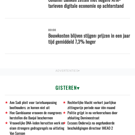
tarieven digitale economie op achterstand
00:00
Bouwkosten blijven stijgen: prijzen in een jaar
tijd gemiddeld 7,3% hoger
GISTEREN
Ann Sadi pleit voor tariefaanpassing
Rechterlijke Macht verkort jaarlijkse
boothouders; ze komen niet uit
zittingsvrije periode naar één maand
Hoe Gambiaanse vrouwen de mangroves
Politie grijpt in na verkeerschaos door
herstellen die Banjul beschermen
afsluiting Domineestraat
Vrouwelijke DNA-leden hervatten werk en
Excuses Onderwijs na ongefundeerde
eisen strengere gedragsregels na uitlating
beschuldigingen directeur IMEAO 2
Van Samson