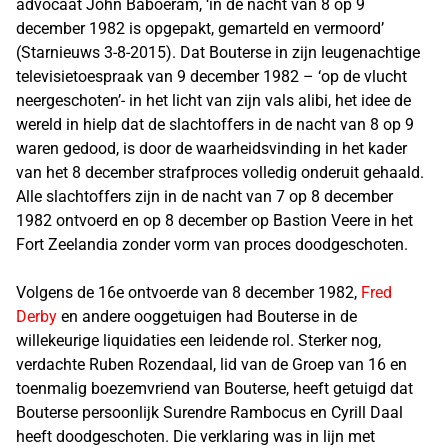
advocaat John Baboeram, ‘in de nacht van 8 op 9
december 1982 is opgepakt, gemarteld en vermoord’
(Starnieuws 3-8-2015). Dat Bouterse in zijn leugenachtige
televisietoespraak van 9 december 1982 – ‘op de vlucht
neergeschoten’- in het licht van zijn vals alibi, het idee de
wereld in hielp dat de slachtoffers in de nacht van 8 op 9
waren gedood, is door de waarheidsvinding in het kader
van het 8 december strafproces volledig onderuit gehaald.
Alle slachtoffers zijn in de nacht van 7 op 8 december
1982 ontvoerd en op 8 december op Bastion Veere in het
Fort Zeelandia zonder vorm van proces doodgeschoten.
Volgens de 16e ontvoerde van 8 december 1982,
Fred
Derby
en andere ooggetuigen had Bouterse in de
willekeurige liquidaties een leidende rol. Sterker nog,
verdachte Ruben Rozendaal, lid van de Groep van 16 en
toenmalig boezemvriend van Bouterse, heeft getuigd dat
Bouterse persoonlijk Surendre Rambocus en Cyrill Daal
heeft doodgeschoten. Die verklaring was in lijn met