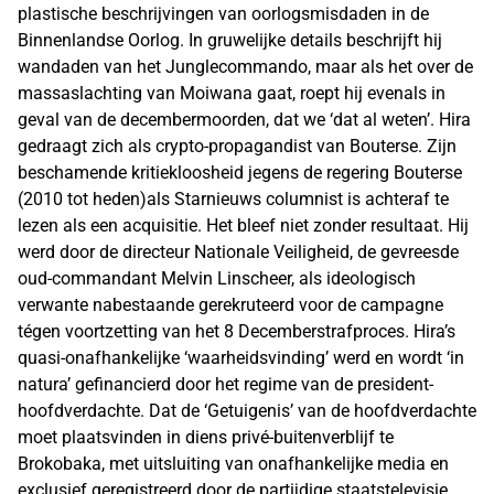
plastische beschrijvingen van oorlogsmisdaden in de
Binnenlandse Oorlog. In gruwelijke details beschrijft hij
wandaden van het Junglecommando, maar als het over de
massaslachting van Moiwana gaat, roept hij evenals in
geval van de decembermoorden, dat we ‘dat al weten’. Hira
gedraagt zich als crypto-propagandist van Bouterse. Zijn
beschamende kritiekloosheid jegens de regering Bouterse
(2010 tot heden)als Starnieuws columnist is achteraf te
lezen als een acquisitie. Het bleef niet zonder resultaat. Hij
werd door de directeur Nationale Veiligheid, de gevreesde
oud-commandant Melvin Linscheer, als ideologisch
verwante nabestaande gerekruteerd voor de campagne
tégen voortzetting van het 8 Decemberstrafproces. Hira’s
quasi-onafhankelijke ‘waarheidsvinding’ werd en wordt ‘in
natura’ gefinancierd door het regime van de president-
hoofdverdachte. Dat de ‘Getuigenis’ van de hoofdverdachte
moet plaatsvinden in diens privé-buitenverblijf te
Brokobaka, met uitsluiting van onafhankelijke media en
exclusief geregistreerd door de partijdige staatstelevisie,