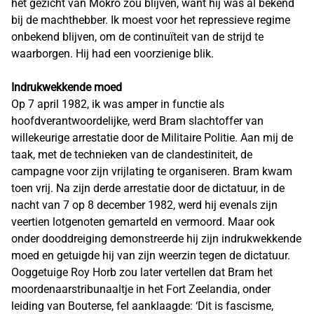
het gezicht van Mokro zou blijven, want hij was al bekend
bij de machthebber. Ik moest voor het repressieve regime
onbekend blijven, om de continuïteit van de strijd te
waarborgen. Hij had een voorzienige blik.
Indrukwekkende moed
Op 7 april 1982, ik was amper in functie als
hoofdverantwoordelijke, werd Bram slachtoffer van
willekeurige arrestatie door de Militaire Politie. Aan mij de
taak, met de technieken van de clandestiniteit, de
campagne voor zijn vrijlating te organiseren. Bram kwam
toen vrij. Na zijn derde arrestatie door de dictatuur, in de
nacht van 7 op 8 december 1982, werd hij evenals zijn
veertien lotgenoten gemarteld en vermoord. Maar ook
onder dooddreiging demonstreerde hij zijn indrukwekkende
moed en getuigde hij van zijn weerzin tegen de dictatuur.
Ooggetuige Roy Horb zou later vertellen dat Bram het
moordenaarstribunaaltje in het Fort Zeelandia, onder
leiding van Bouterse, fel aanklaagde: ‘Dit is fascisme,