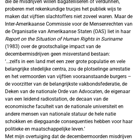
die de misdrijven willen bagatelliseren of verdunnen,
proberen met rekenkundige trucjes het publiek wijs te
maken dat vijftien slachtoffers niet zoveel waren. Maar de
Inter-Amerikaanse Commissie voor de Mensenrechten van
de Organisatie van Amerikaanse Staten (OAS) liet in haar
Report on the Situation of Human Rights in Suriname
(1983) over de grootschalige impact van de
decembermisdrijven geen misverstand bestaan:
‘…zelfs in een land met een zeer grote populatie en vele
belangrijke stedelijke centra, zou de plotselinge arrestatie
en het vermoorden van vijftien vooraanstaande burgers –
de voorzitter van de belangrijkste vakbondsfederatie, de
Deken van de nationale Orde van Advocaten, de eigenaar
van een leidend radiostation, de decaan van de
economische faculteit van de nationale universiteit en
andere mensen van nationale statuur de hele natie
schokken en diepgaande consequenties hebben voor haar
politieke en maatschappelijke leven.’
Met mijn overtuiging dat de decembermoorden misdrijven