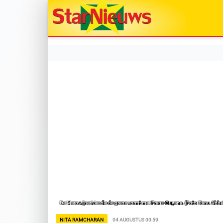
De Marowijnerivier die de grens vormt met Frans-Guyana. (Foto: Ranu Abhe
NITA RAMCHARAN
04 AUGUSTUS 00:59