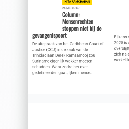
NITA RAMCHARAN
26 MEI 00:59
Column:
Mensenrechten
stoppen niet bij de
gevangenispoort
Bijkans 
2025 is 
De uitspraak van het Caribbean Court of
overblij
Justice (CCJ) in de zaak van de
zich na 
Trinidadiaan Derek Ramsamooj zou
werkelij
Suriname eigenlijk wakker moeten
schudden. Want zodra het over
gedetineerden gaat, lijken mense...