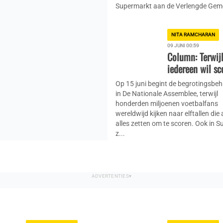
Supermarkt aan de Verlengde Geme
NITA RAMCHARAN
09 JUNI 00:59
Column: Terwij
iedereen wil sc
Op 15 juni begint de begrotingsbe
in De Nationale Assemblee, terwijl
honderden miljoenen voetbalfans
wereldwijd kijken naar elftallen die 
alles zetten om te scoren. Ook in 
z...