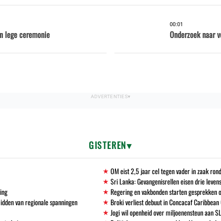
00:01
en lege ceremonie
Onderzoek naar v
GISTEREN
OM eist 2,5 jaar cel tegen vader in zaak ro
Sri Lanka: Gevangenisrellen eisen drie leven
ving
Regering en vakbonden starten gesprekken 
midden van regionale spanningen
Broki verliest debuut in Concacaf Caribbean
Jogi wil openheid over miljoenensteun aan S