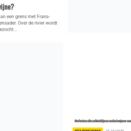
wijne?
dan een grens met Frans-
nsader. Over de rivier wordt
ezocht...
De kraters die achterblijven na het mijnen 
NITA RAMCHARAN
28 JULI 00:59