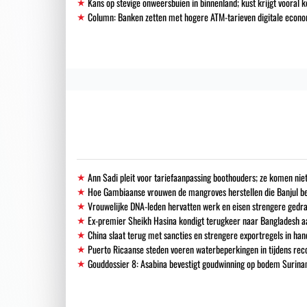
Kans op stevige onweersbuien in binnenland; kust krijgt vooral k
Column: Banken zetten met hogere ATM-tarieven digitale econo
Ann Sadi pleit voor tariefaanpassing boothouders; ze komen niet
Hoe Gambiaanse vrouwen de mangroves herstellen die Banjul 
Vrouwelijke DNA-leden hervatten werk en eisen strengere gedra
Ex-premier Sheikh Hasina kondigt terugkeer naar Bangladesh a
China slaat terug met sancties en strengere exportregels in han
Puerto Ricaanse steden voeren waterbeperkingen in tijdens re
Gouddossier 8: Asabina bevestigt goudwinning op bodem Surinam