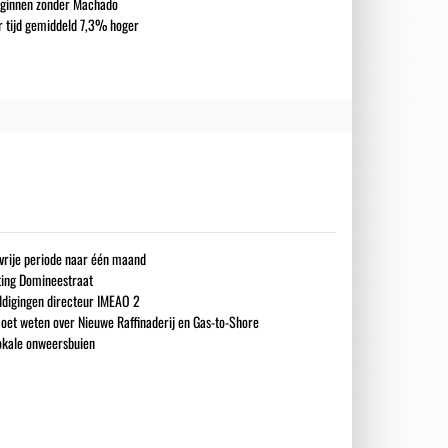
eginnen zonder Machado
ar tijd gemiddeld 7,3% hoger
gsvrije periode naar één maand
iting Domineestraat
ldigingen directeur IMEAO 2
oet weten over Nieuwe Raffinaderij en Gas-to-Shore
okale onweersbuien