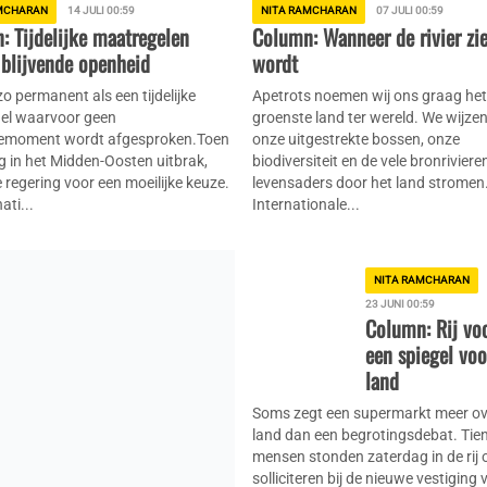
MCHARAN
14 JULI 00:59
NITA RAMCHARAN
07 JULI 00:59
: Tijdelijke maatregelen
Column: Wanneer de rivier zi
 blijvende openheid
wordt
 zo permanent als een tijdelijke
Apetrots noemen wij ons graag het
el waarvoor geen
groenste land ter wereld. We wijze
iemoment wordt afgesproken.Toen
onze uitgestrekte bossen, onze
g in het Midden-Oosten uitbrak,
biodiversiteit en de vele bronrivieren
 regering voor een moeilijke keuze.
levensaders door het land stromen
ati...
Internationale...
NITA RAMCHARAN
23 JUNI 00:59
Column: Rij voo
een spiegel voo
land
Soms zegt een supermarkt meer ov
land dan een begrotingsdebat. Tien
mensen stonden zaterdag in de rij 
solliciteren bij de nieuwe vestiging 