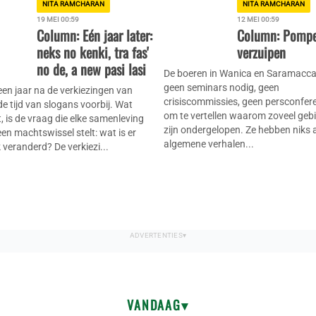
NITA RAMCHARAN
NITA RAMCHARAN
19 MEI 00:59
12 MEI 00:59
Column: Eén jaar later:
Column: Pompe
neks no kenki, tra fas'
verzuipen
no de, a new pasi lasi
De boeren in Wanica en Saramacc
geen seminars nodig, geen
een jaar na de verkiezingen van
crisiscommissies, geen persconfer
de tijd van slogans voorbij. Wat
om te vertellen waarom zoveel geb
ft, is de vraag die elke samenleving
zijn ondergelopen. Ze hebben niks 
een machtswissel stelt: wat is er
algemene verhalen...
k veranderd? De verkiezi...
VANDAAG