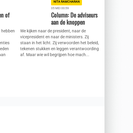
NITA RAMCHARAN
05 MEI 00:59
n of
Column: De adviseurs
aan de knoppen
a hebben
We kijken naar de president, naar de
vicepresident en naar de ministers. Zij
enties
staan in het licht. Zij verwoorden het beleid,
ieden
tekenen stukken en leggen verantwoording
aan
af. Maar wie wil begrijpen hoe mach...