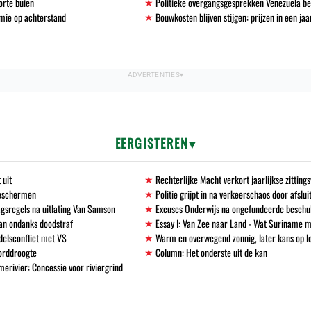
orte buien
Politieke overgangsgesprekken Venezuela b
mie op achterstand
Bouwkosten blijven stijgen: prijzen in een ja
EERGISTEREN
 uit
Rechterlijke Macht verkort jaarlijkse zittin
beschermen
Politie grijpt in na verkeerschaos door afslu
gsregels na uitlating Van Samson
Excuses Onderwijs na ongefundeerde beschu
an ondanks doodstraf
Essay I: Van Zee naar Land - Wat Suriname m
delsconflict met VS
Warm en overwegend zonnig, later kans op l
corddroogte
Column: Het onderste uit de kan
erivier: Concessie voor riviergrind