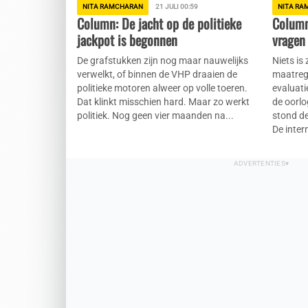
NITA RAMCHARAN
21 JULI 00:59
NITA RA
Column: De jacht op de politieke
Column
jackpot is begonnen
vragen
De grafstukken zijn nog maar nauwelijks
Niets is
verwelkt, of binnen de VHP draaien de
maatreg
politieke motoren alweer op volle toeren.
evaluat
Dat klinkt misschien hard. Maar zo werkt
de oorlo
politiek. Nog geen vier maanden na...
stond de
De intern