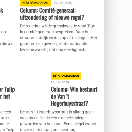
NITA RAMCHARAN
30 JUNI 00:59
ek
Column: Comité-generaal:
uitzondering of nieuwe regel?
De regering wil de grenskwestie rond Tigri
n op
in comité-generaal bespreken. Daar is
staatsrechtelijk weinig op af te dingen. Het
 die als
gaat om een gevoelige internationale
.
kwestie waarbij nationale veiligheid...
NITA RAMCHARAN
16 JUNI 00:59
r Tulip
Column: Wie bestuurt
r het
de Van 't
Hogerhuysstraat?
er een
De Van 't Hogerhuysstraat is allang geen
tallen
weg meer. Het is een troebele spiegel
om te
geworden van het land. Een spiegel waarin
van Tulip
onze rechtsstaat, ons bestuur,