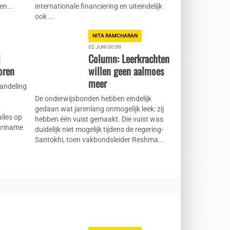
n...
internationale financiering en uiteindelijk
ook ...
NITA RAMCHARAN
02 JUNI 00:59
l
Column: Leerkrachten
oren
willen geen aalmoes
meer
handeling
De onderwijsbonden hebben eindelijk
gedaan wat jarenlang onmogelijk leek: zij
alles op
hebben één vuist gemaakt. Die vuist was
Suriname
duidelijk niet mogelijk tijdens de regering-
Santokhi, toen vakbondsleider Reshma...