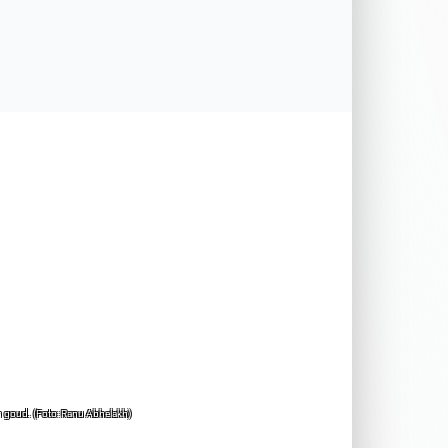
van goud. (Foto: Ranu Abhelakh)