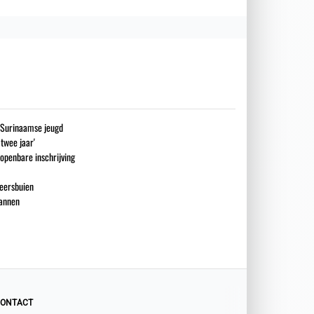
g Surinaamse jeugd
 twee jaar'
openbare inschrijving
eersbuien
mannen
ONTACT