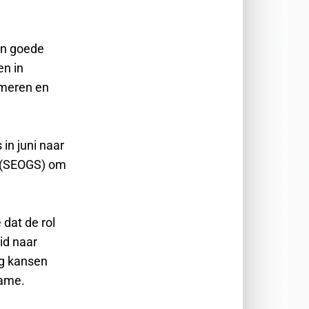
an goede
en in
rmeren en
in juni naar
t (SEOGS) om
 dat de rol
id naar
ng kansen
name.