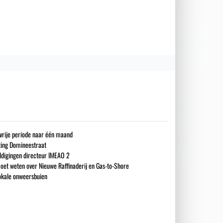
gsvrije periode naar één maand
iting Domineestraat
ldigingen directeur IMEAO 2
oet weten over Nieuwe Raffinaderij en Gas-to-Shore
okale onweersbuien