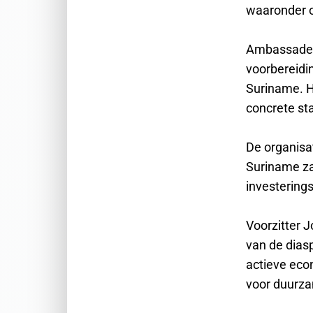
waaronder on
Ambassadeur
voorbereidi
Suriname. H
concrete st
De organisa
Suriname za
investerings
Voorzitter J
van de dias
actieve eco
voor duurza