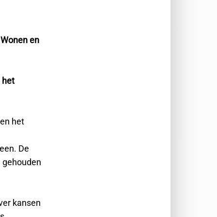
, Wonen en
 het
en het
jeen. De
rd gehouden
ver kansen
ns