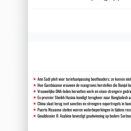
Ann Sadi pleit voor tariefaanpassing boothouders; ze komen niet
Hoe Gambiaanse vrouwen de mangroves herstellen die Banjul 
Vrouwelijke DNA-leden hervatten werk en eisen strengere gedra
Ex-premier Sheikh Hasina kondigt terugkeer naar Bangladesh a
China slaat terug met sancties en strengere exportregels in han
Puerto Ricaanse steden voeren waterbeperkingen in tijdens re
Gouddossier 8: Asabina bevestigt goudwinning op bodem Surinam