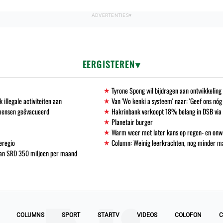
EERGISTEREN
Tyrone Spong wil bijdragen aan ontwikkelin
llegale activiteiten aan
Van 'Wo kenki a systeem' naar: 'Geef ons nóg
 mensen geëvacueerd
Hakrinbank verkoopt 18% belang in DSB via 
Planetair burger
Warm weer met later kans op regen- en onw
eregio
Column: Weinig leerkrachten, nog minder 
 van SRD 350 miljoen per maand
COLUMNS
SPORT
STARTV
VIDEOS
COLOFON
C