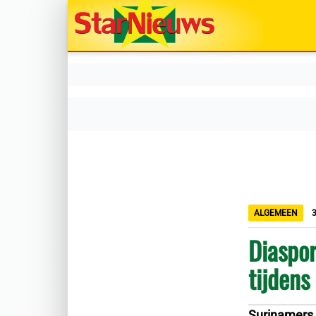
ALGEMEEN
3
Diaspor
tijdens
Surinamers 