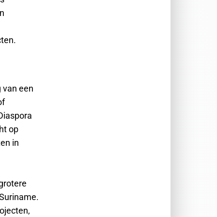
en
ten.
g van een
of
Diaspora
ht op
en in
grotere
 Suriname.
ojecten,