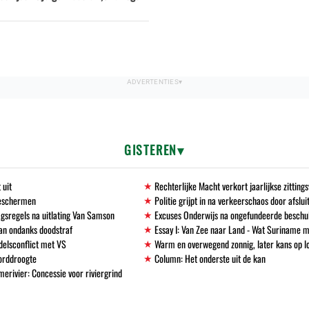
GISTEREN
 uit
Rechterlijke Macht verkort jaarlijkse zittin
beschermen
Politie grijpt in na verkeerschaos door afslu
gsregels na uitlating Van Samson
Excuses Onderwijs na ongefundeerde beschu
an ondanks doodstraf
Essay I: Van Zee naar Land - Wat Suriname m
delsconflict met VS
Warm en overwegend zonnig, later kans op l
corddroogte
Column: Het onderste uit de kan
erivier: Concessie voor riviergrind