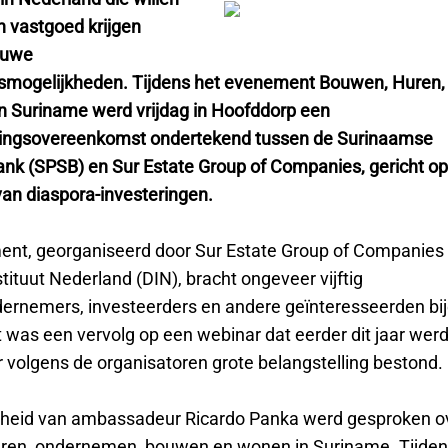
n vastgoed krijgen
euwe
gsmogelijkheden. Tijdens het evenement Bouwen, Huren
in Suriname werd vrijdag in Hoofddorp een
ngsovereenkomst ondertekend tussen de Surinaamse
nk (SPSB) en Sur Estate Group of Companies, gericht op
van diaspora-investeringen.
nt, georganiseerd door Sur Estate Group of Companies 
tituut Nederland (DIN), bracht ongeveer vijftig
ernemers, investeerders en andere geïnteresseerden bi
 was een vervolg op een webinar dat eerder dit jaar we
 volgens de organisatoren grote belangstelling bestond.
heid van ambassadeur Ricardo Panka werd gesproken o
eren, ondernemen, bouwen en wonen in Suriname. Tijde