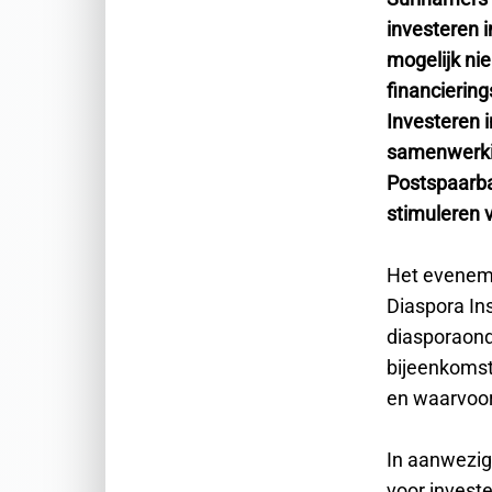
investeren i
mogelijk ni
financierin
Investeren 
samenwerki
Postspaarba
stimuleren 
Het eveneme
Diaspora Ins
diasporaond
bijeenkomst
en waarvoor
In aanwezig
voor invest