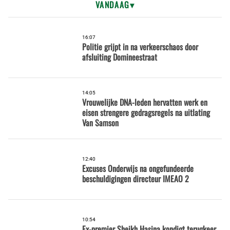
VANDAAG
16:07
Politie grijpt in na verkeerschaos door
afsluiting Domineestraat
14:05
Vrouwelijke DNA-leden hervatten werk en
eisen strengere gedragsregels na uitlating
Van Samson
12:40
Excuses Onderwijs na ongefundeerde
beschuldigingen directeur IMEAO 2
10:54
Ex-premier Sheikh Hasina kondigt terugkeer