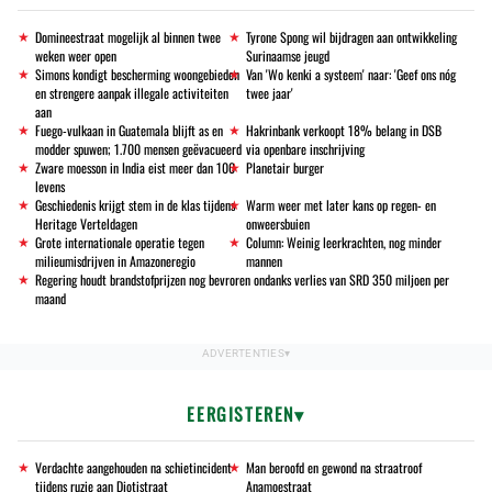
Domineestraat mogelijk al binnen twee
Tyrone Spong wil bijdragen aan ontwikkeling
weken weer open
Surinaamse jeugd
Simons kondigt bescherming woongebieden
Van 'Wo kenki a systeem' naar: 'Geef ons nóg
en strengere aanpak illegale activiteiten
twee jaar'
aan
Fuego-vulkaan in Guatemala blijft as en
Hakrinbank verkoopt 18% belang in DSB
modder spuwen; 1.700 mensen geëvacueerd
via openbare inschrijving
Zware moesson in India eist meer dan 100
Planetair burger
levens
Geschiedenis krijgt stem in de klas tijdens
Warm weer met later kans op regen- en
Heritage Verteldagen
onweersbuien
Grote internationale operatie tegen
Column: Weinig leerkrachten, nog minder
milieumisdrijven in Amazoneregio
mannen
Regering houdt brandstofprijzen nog bevroren ondanks verlies van SRD 350 miljoen per
maand
EERGISTEREN
Verdachte aangehouden na schietincident
Man beroofd en gewond na straatroof
tijdens ruzie aan Djotistraat
Anamoestraat