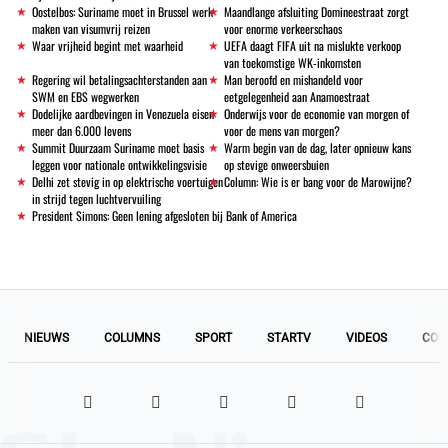
Oostelbos: Suriname moet in Brussel werk
Maandlange afsluiting Domineestraat zorgt
maken van visumvrij reizen
voor enorme verkeerschaos
Waar vrijheid begint met waarheid
UEFA daagt FIFA uit na mislukte verkoop
van toekomstige WK-inkomsten
Regering wil betalingsachterstanden aan
Man beroofd en mishandeld voor
SWM en EBS wegwerken
eetgelegenheid aan Anamoestraat
Dodelijke aardbevingen in Venezuela eisen
Onderwijs voor de economie van morgen of
meer dan 6.000 levens
voor de mens van morgen?
Summit Duurzaam Suriname moet basis
Warm begin van de dag, later opnieuw kans
leggen voor nationale ontwikkelingsvisie
op stevige onweersbuien
Delhi zet stevig in op elektrische voertuigen
Column: Wie is er bang voor de Marowijne?
in strijd tegen luchtvervuiling
President Simons: Geen lening afgesloten bij Bank of America
NIEUWS
COLUMNS
SPORT
STARTV
VIDEOS
COL