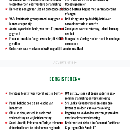
wetsontwerpen vóór verdere behandeling
Coesewijnerivier
De weg is een gevaarlijke en ongezonde plek
Goed bestuur begint met verantwoording
afleggen
VSB: Ratificatie grensprotocol mag geen
DNA dringt aan op duidelijkheid over
blanco cheque zijn
oorzaak massale vissterfte
Aantal agrarische bedrijven met 41 procent
Zonnige en warme zaterdag, lokaal kans op
gegroeid
een bui
Ebola-uitbraak in Congo overschrijdt 4.000
9 augustus: Viering zonder recht is een lege
gevallen
ceremonie
Onderzoek naar verdwenen kwik nog altijd zonder resultaat
EERGISTEREN
Heritage Month: vier vooral wat jij bent?
OM eist 2,5 jaar cel tegen vader in zaak
rond mishandeling en verwaarlozing
Panel belicht positie en kracht van
Sri Lanka: Gevangenisrellen eisen drie
Inheemsen
levens te midden van overbevolking
OM eist tien jaar cel in zaak rond
Regering en vakbonden starten gesprekken
verkrachting en vrijheidsberoving
over koopkrachtverbetering
Saudi-Arabië, Pakistan en Turkije tekenen
Broki verliest debuut in Concacaf Caribbean
defensieakkoord te midden van regionale
Cup tegen Club Sando FC