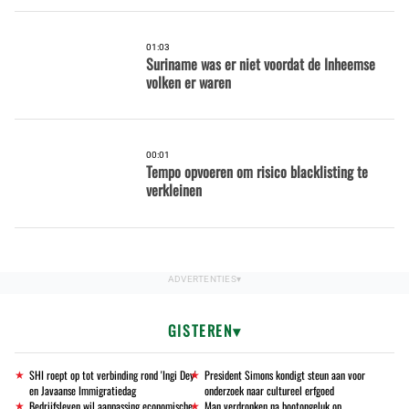
01:03
Suriname was er niet voordat de Inheemse
volken er waren
00:01
Tempo opvoeren om risico blacklisting te
verkleinen
GISTEREN
SHI roept op tot verbinding rond 'Ingi Dey'
President Simons kondigt steun aan voor
en Javaanse Immigratiedag
onderzoek naar cultureel erfgoed
Bedrijfsleven wil aanpassing economische
Man verdronken na bootongeluk op