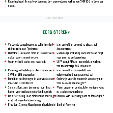
Regering houdt brandstofprijzen nog bevroren ondanks verlies van SRD 350 miljoen per
maand
EERGISTEREN
Verdachte aangehouden na schietincident
Man beroofd en gewond na straatroof
tijdens ruzie aan Djotistraat
Anamoestraat
Oostelbos: Suriname moet in Brussel werk
Maandlange afsluiting Domineestraat zorgt
maken van visumvrij reizen
voor enorme verkeerschaos
Waar vrijheid begint met waarheid
UEFA daagt FIFA uit na mislukte verkoop
van toekomstige WK-inkomsten
Regering wil betalingsachterstanden aan
Man beroofd en mishandeld voor
SWM en EBS wegwerken
eetgelegenheid aan Anamoestraat
Dodelijke aardbevingen in Venezuela eisen
Onderwijs voor de economie van morgen of
meer dan 6.000 levens
voor de mens van morgen?
Summit Duurzaam Suriname moet basis
Warm begin van de dag, later opnieuw kans
leggen voor nationale ontwikkelingsvisie
op stevige onweersbuien
Delhi zet stevig in op elektrische voertuigen
Column: Wie is er bang voor de Marowijne?
in strijd tegen luchtvervuiling
President Simons: Geen lening afgesloten bij Bank of America