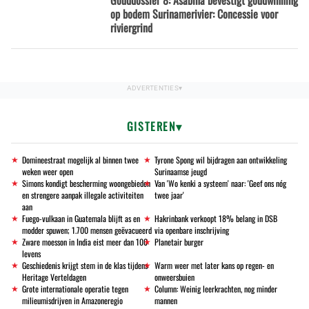
Gouddossier 8: Asabina bevestigt goudwinning
op bodem Surinamerivier: Concessie voor
riviergrind
GISTEREN
Domineestraat mogelijk al binnen twee
Tyrone Spong wil bijdragen aan ontwikkeling
weken weer open
Surinaamse jeugd
Simons kondigt bescherming woongebieden
Van 'Wo kenki a systeem' naar: 'Geef ons nóg
en strengere aanpak illegale activiteiten
twee jaar'
aan
Fuego-vulkaan in Guatemala blijft as en
Hakrinbank verkoopt 18% belang in DSB
modder spuwen; 1.700 mensen geëvacueerd
via openbare inschrijving
Zware moesson in India eist meer dan 100
Planetair burger
levens
Geschiedenis krijgt stem in de klas tijdens
Warm weer met later kans op regen- en
Heritage Verteldagen
onweersbuien
Grote internationale operatie tegen
Column: Weinig leerkrachten, nog minder
milieumisdrijven in Amazoneregio
mannen