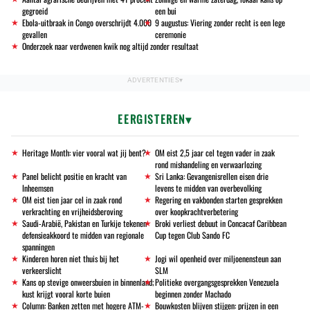
gegroeid
een bui
Ebola-uitbraak in Congo overschrijdt 4.000
9 augustus: Viering zonder recht is een lege
gevallen
ceremonie
Onderzoek naar verdwenen kwik nog altijd zonder resultaat
EERGISTEREN
Heritage Month: vier vooral wat jij bent?
OM eist 2,5 jaar cel tegen vader in zaak
rond mishandeling en verwaarlozing
Panel belicht positie en kracht van
Sri Lanka: Gevangenisrellen eisen drie
Inheemsen
levens te midden van overbevolking
OM eist tien jaar cel in zaak rond
Regering en vakbonden starten gesprekken
verkrachting en vrijheidsberoving
over koopkrachtverbetering
Saudi-Arabië, Pakistan en Turkije tekenen
Broki verliest debuut in Concacaf Caribbean
defensieakkoord te midden van regionale
Cup tegen Club Sando FC
spanningen
Kinderen horen niet thuis bij het
Jogi wil openheid over miljoenensteun aan
verkeerslicht
SLM
Kans op stevige onweersbuien in binnenland;
Politieke overgangsgesprekken Venezuela
kust krijgt vooral korte buien
beginnen zonder Machado
Column: Banken zetten met hogere ATM-
Bouwkosten blijven stijgen: prijzen in een