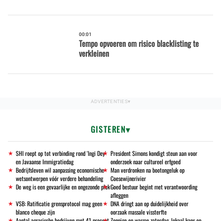
00:01
Tempo opvoeren om risico blacklisting te
verkleinen
GISTEREN
SHI roept op tot verbinding rond 'Ingi Dey'
President Simons kondigt steun aan voor
en Javaanse Immigratiedag
onderzoek naar cultureel erfgoed
Bedrijfsleven wil aanpassing economische
Man verdronken na bootongeluk op
wetsontwerpen vóór verdere behandeling
Coesewijnerivier
De weg is een gevaarlijke en ongezonde plek
Goed bestuur begint met verantwoording
afleggen
VSB: Ratificatie grensprotocol mag geen
DNA dringt aan op duidelijkheid over
blanco cheque zijn
oorzaak massale vissterfte
Aantal agrarische bedrijven met 41 procent
Zonnige en warme zaterdag, lokaal kans op