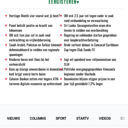
EERGISTEREN
Heritage Month: vier vooral wat jij bent?
OM eist 2,5 jaar cel tegen vader in zaak
rond mishandeling en verwaarlozing
Panel belicht positie en kracht van
Sri Lanka: Gevangenisrellen eisen drie
Inheemsen
levens te midden van overbevolking
OM eist tien jaar cel in zaak rond
Regering en vakbonden starten gesprekken
verkrachting en vrijheidsberoving
over koopkrachtverbetering
Saudi-Arabië, Pakistan en Turkije tekenen
Broki verliest debuut in Concacaf Caribbean
defensieakkoord te midden van regionale
Cup tegen Club Sando FC
spanningen
Kinderen horen niet thuis bij het
Jogi wil openheid over miljoenensteun aan
verkeerslicht
SLM
Kans op stevige onweersbuien in binnenland;
Politieke overgangsgesprekken Venezuela
kust krijgt vooral korte buien
beginnen zonder Machado
Column: Banken zetten met hogere ATM-
Bouwkosten blijven stijgen: prijzen in een
tarieven digitale economie op achterstand
jaar tijd gemiddeld 7,3% hoger
NIEUWS
COLUMNS
SPORT
STARTV
VIDEOS
COL