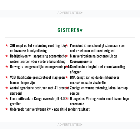
GISTEREN
SHI roept op tot verbinding rond 'Ingi Dey'
President Simons kondigt steun aan voor
en Javaanse Immigratiedag
onderzoek naar cultureel erfgoed
Bedrijfsleven wil aanpassing economische
Man verdronken na bootongeluk op
wetsontwerpen vóór verdere behandeling
Coesewijnerivier
De weg is een gevaarlijke en ongezonde plek
Goed bestuur begint met verantwoording
afleggen
VSB: Ratificatie grensprotocol mag geen
DNA dringt aan op duidelijkheid over
blanco cheque zijn
oorzaak massale vissterfte
Aantal agrarische bedrijven met 41 procent
Zonnige en warme zaterdag, lokaal kans op
gegroeid
een bui
Ebola-uitbraak in Congo overschrijdt 4.000
9 augustus: Viering zonder recht is een lege
gevallen
ceremonie
Onderzoek naar verdwenen kwik nog altijd zonder resultaat