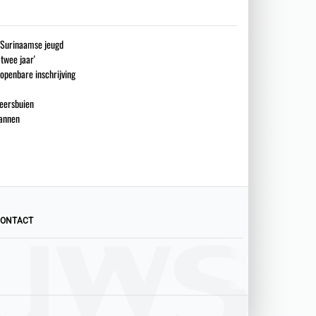
g Surinaamse jeugd
 twee jaar'
openbare inschrijving
eersbuien
mannen
ONTACT