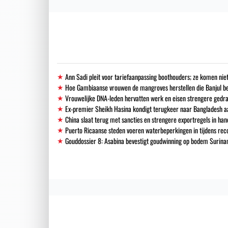
Ann Sadi pleit voor tariefaanpassing boothouders; ze komen niet
Hoe Gambiaanse vrouwen de mangroves herstellen die Banjul 
Vrouwelijke DNA-leden hervatten werk en eisen strengere gedra
Ex-premier Sheikh Hasina kondigt terugkeer naar Bangladesh a
China slaat terug met sancties en strengere exportregels in han
Puerto Ricaanse steden voeren waterbeperkingen in tijdens re
Gouddossier 8: Asabina bevestigt goudwinning op bodem Surinam