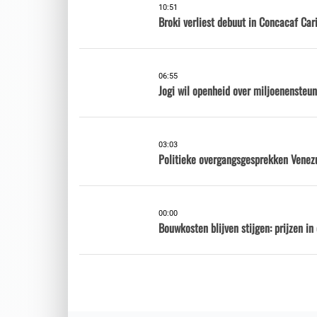
10:51
Broki verliest debuut in Concacaf Ca
06:55
Jogi wil openheid over miljoenensteu
03:03
Politieke overgangsgesprekken Venez
00:00
Bouwkosten blijven stijgen: prijzen i