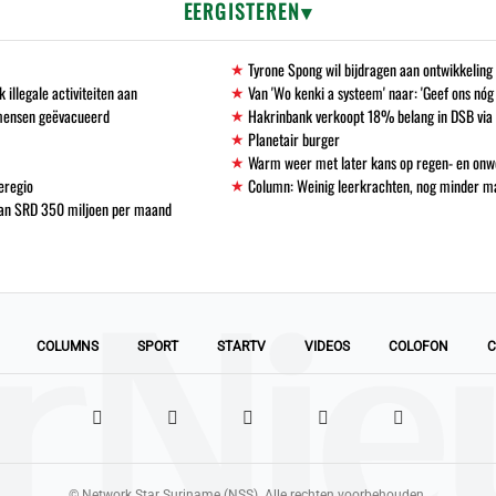
EERGISTEREN
Tyrone Spong wil bijdragen aan ontwikkelin
llegale activiteiten aan
Van 'Wo kenki a systeem' naar: 'Geef ons nóg
 mensen geëvacueerd
Hakrinbank verkoopt 18% belang in DSB via 
Planetair burger
Warm weer met later kans op regen- en onw
eregio
Column: Weinig leerkrachten, nog minder 
 van SRD 350 miljoen per maand
COLUMNS
SPORT
STARTV
VIDEOS
COLOFON
C
© Network Star Suriname (NSS). Alle rechten voorbehouden.