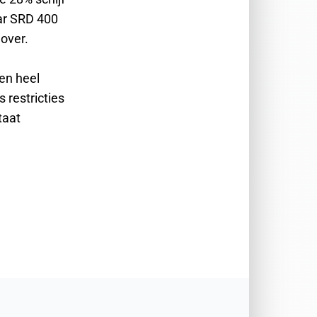
aar SRD 400
over.
en heel
 restricties
taat