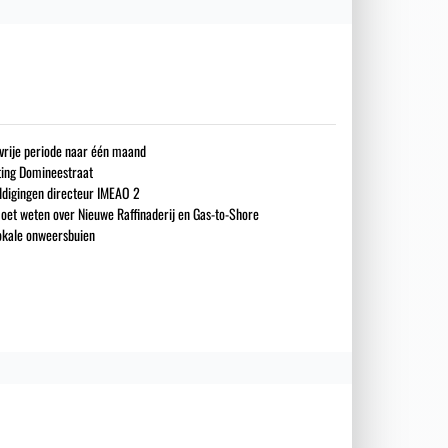
gsvrije periode naar één maand
iting Domineestraat
ldigingen directeur IMEAO 2
oet weten over Nieuwe Raffinaderij en Gas-to-Shore
okale onweersbuien