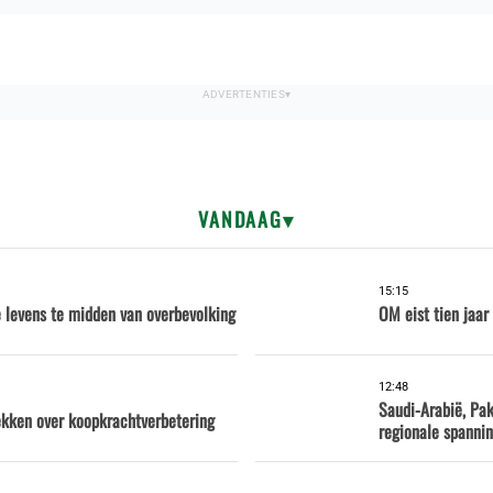
VANDAAG
15:15
e levens te midden van overbevolking
OM eist tien jaar
12:48
Saudi-Arabië, Pa
ekken over koopkrachtverbetering
regionale spanni