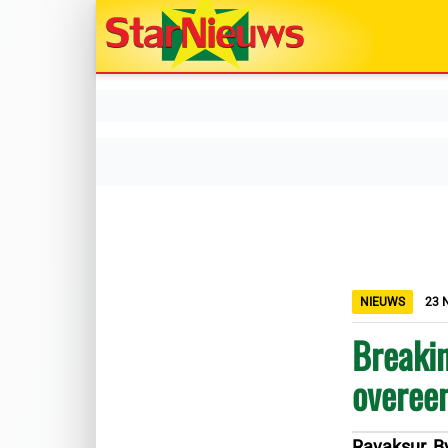
NIEUWS
23 
Breakin
overee
Ravaksur, B