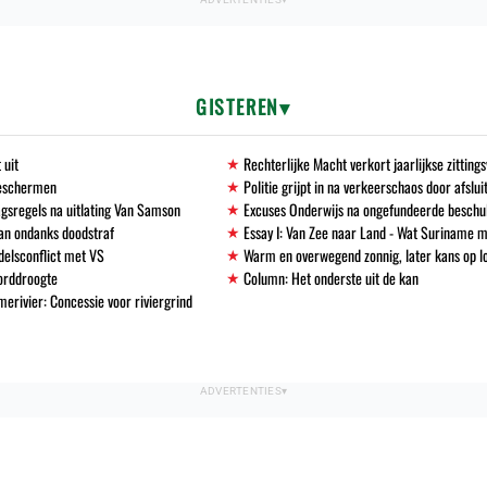
GISTEREN
 uit
Rechterlijke Macht verkort jaarlijkse zittin
beschermen
Politie grijpt in na verkeerschaos door afslu
gsregels na uitlating Van Samson
Excuses Onderwijs na ongefundeerde beschu
an ondanks doodstraf
Essay I: Van Zee naar Land - Wat Suriname m
delsconflict met VS
Warm en overwegend zonnig, later kans op l
corddroogte
Column: Het onderste uit de kan
erivier: Concessie voor riviergrind