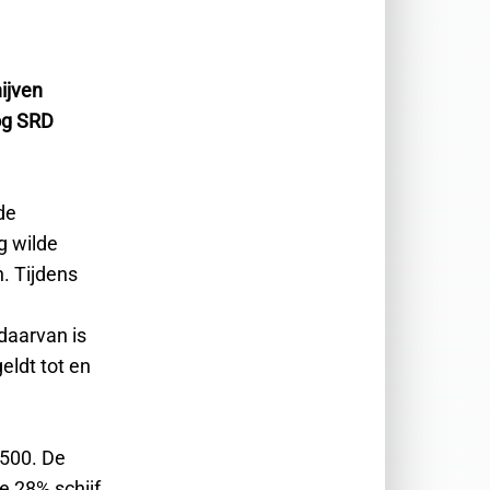
ijven
og SRD
de
g wilde
. Tijdens
 daarvan is
eldt tot en
.500. De
e 28% schijf