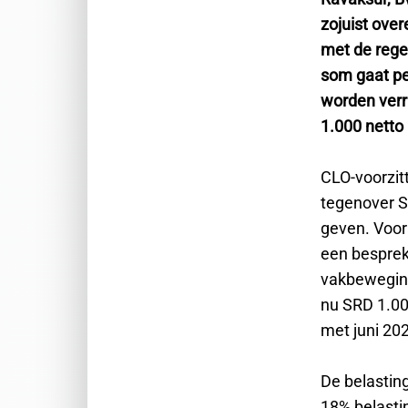
zojuist ove
met de reger
som gaat pe
worden verr
1.000 netto 
CLO-voorzit
tegenover S
geven. Voor
een besprek
vakbeweging 
nu SRD 1.00
met juni 202
De belastin
18% belasti