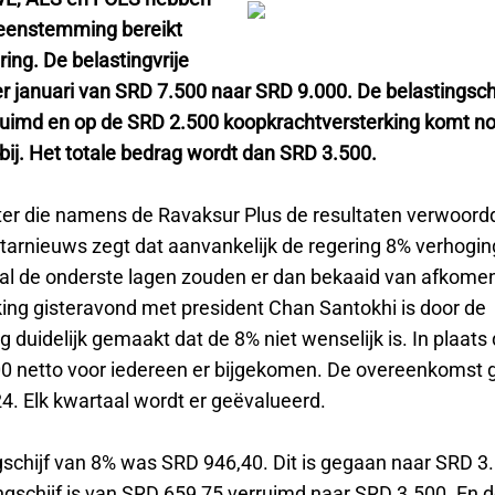
reenstemming bereikt
ing. De belastingvrije
r januari van SRD 7.500 naar SRD 9.000. De belastingsch
uimd en op de SRD 2.500 koopkrachtversterking komt n
bij. Het totale bedrag wordt dan SRD 3.500.
ter die namens de Ravaksur Plus de resultaten verwoord
tarnieuws zegt dat aanvankelijk de regering 8% verhogin
al de onderste lagen zouden er dan bekaaid van afkomen
ing gisteravond met president Chan Santokhi is door de
duidelijk gemaakt dat de 8% niet wenselijk is. In plaats
0 netto voor iedereen er bijgekomen. De overeenkomst g
4. Elk kwartaal wordt er geëvalueerd.
gschijf van 8% was SRD 946,40. Dit is gegaan naar SRD 3
ngschijf is van SRD 659,75 verruimd naar SRD 3.500. En d