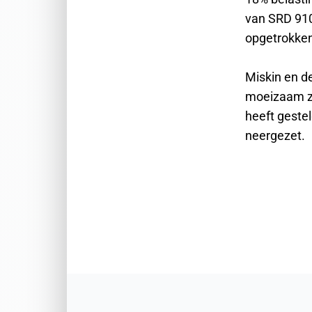
van SRD 910
opgetrokken
Miskin en d
moeizaam zi
heeft geste
neergezet.