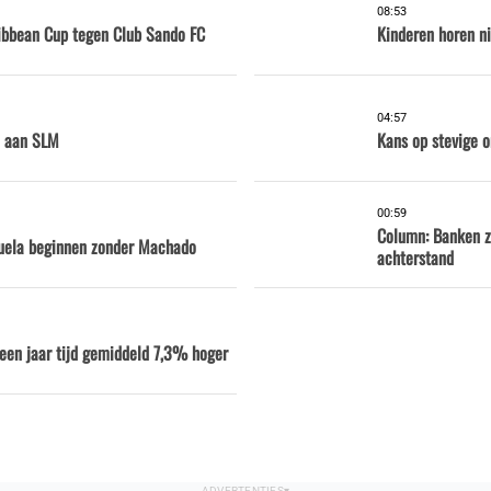
08:53
ribbean Cup tegen Club Sando FC
Kinderen horen ni
04:57
n aan SLM
Kans op stevige o
00:59
Column: Banken z
uela beginnen zonder Machado
achterstand
n een jaar tijd gemiddeld 7,3% hoger