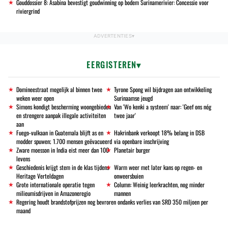
Gouddossier 8: Asabina bevestigt goudwinning op bodem Surinamerivier: Concessie voor
riviergrind
EERGISTEREN
Domineestraat mogelijk al binnen twee
Tyrone Spong wil bijdragen aan ontwikkeling
weken weer open
Surinaamse jeugd
Simons kondigt bescherming woongebieden
Van 'Wo kenki a systeem' naar: 'Geef ons nóg
en strengere aanpak illegale activiteiten
twee jaar'
aan
Fuego-vulkaan in Guatemala blijft as en
Hakrinbank verkoopt 18% belang in DSB
modder spuwen; 1.700 mensen geëvacueerd
via openbare inschrijving
Zware moesson in India eist meer dan 100
Planetair burger
levens
Geschiedenis krijgt stem in de klas tijdens
Warm weer met later kans op regen- en
Heritage Verteldagen
onweersbuien
Grote internationale operatie tegen
Column: Weinig leerkrachten, nog minder
milieumisdrijven in Amazoneregio
mannen
Regering houdt brandstofprijzen nog bevroren ondanks verlies van SRD 350 miljoen per
maand