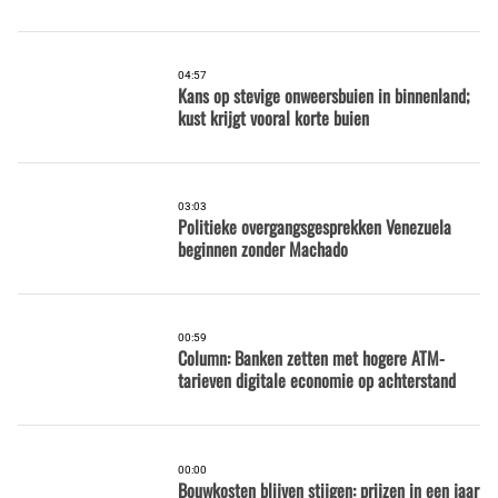
04:57
Kans op stevige onweersbuien in binnenland;
kust krijgt vooral korte buien
03:03
Politieke overgangsgesprekken Venezuela
beginnen zonder Machado
00:59
Column: Banken zetten met hogere ATM-
tarieven digitale economie op achterstand
00:00
Bouwkosten blijven stijgen: prijzen in een jaar