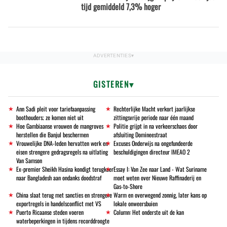
tijd gemiddeld 7,3% hoger
GISTEREN
Ann Sadi pleit voor tariefaanpassing
Rechterlijke Macht verkort jaarlijkse
boothouders; ze komen niet uit
zittingsvrije periode naar één maand
Hoe Gambiaanse vrouwen de mangroves
Politie grijpt in na verkeerschaos door
herstellen die Banjul beschermen
afsluiting Domineestraat
Vrouwelijke DNA-leden hervatten werk en
Excuses Onderwijs na ongefundeerde
eisen strengere gedragsregels na uitlating
beschuldigingen directeur IMEAO 2
Van Samson
Ex-premier Sheikh Hasina kondigt terugkeer
Essay I: Van Zee naar Land - Wat Suriname
naar Bangladesh aan ondanks doodstraf
moet weten over Nieuwe Raffinaderij en
Gas-to-Shore
China slaat terug met sancties en strengere
Warm en overwegend zonnig, later kans op
exportregels in handelsconflict met VS
lokale onweersbuien
Puerto Ricaanse steden voeren
Column: Het onderste uit de kan
waterbeperkingen in tijdens recorddroogte