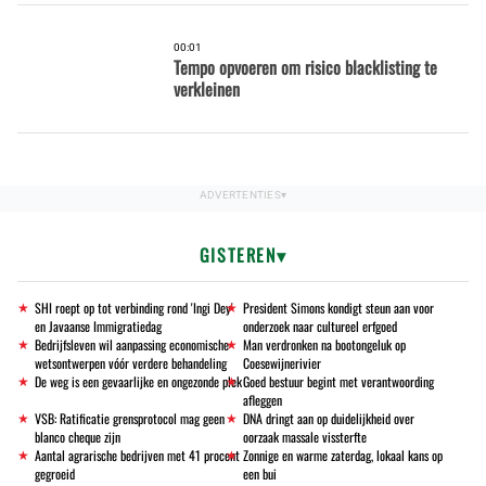
00:01
Tempo opvoeren om risico blacklisting te
verkleinen
GISTEREN
SHI roept op tot verbinding rond 'Ingi Dey'
President Simons kondigt steun aan voor
en Javaanse Immigratiedag
onderzoek naar cultureel erfgoed
Bedrijfsleven wil aanpassing economische
Man verdronken na bootongeluk op
wetsontwerpen vóór verdere behandeling
Coesewijnerivier
De weg is een gevaarlijke en ongezonde plek
Goed bestuur begint met verantwoording
afleggen
VSB: Ratificatie grensprotocol mag geen
DNA dringt aan op duidelijkheid over
blanco cheque zijn
oorzaak massale vissterfte
Aantal agrarische bedrijven met 41 procent
Zonnige en warme zaterdag, lokaal kans op
gegroeid
een bui