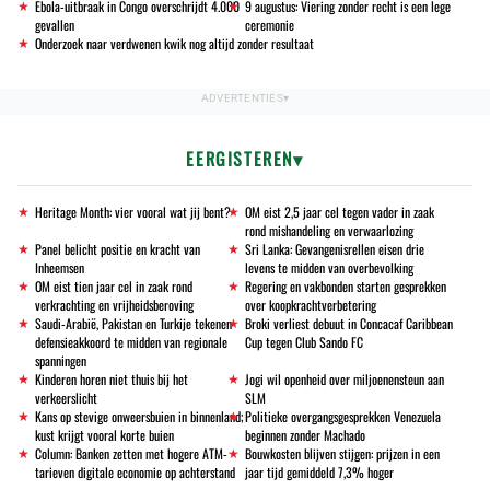
Ebola-uitbraak in Congo overschrijdt 4.000
9 augustus: Viering zonder recht is een lege
gevallen
ceremonie
Onderzoek naar verdwenen kwik nog altijd zonder resultaat
EERGISTEREN
Heritage Month: vier vooral wat jij bent?
OM eist 2,5 jaar cel tegen vader in zaak
rond mishandeling en verwaarlozing
Panel belicht positie en kracht van
Sri Lanka: Gevangenisrellen eisen drie
Inheemsen
levens te midden van overbevolking
OM eist tien jaar cel in zaak rond
Regering en vakbonden starten gesprekken
verkrachting en vrijheidsberoving
over koopkrachtverbetering
Saudi-Arabië, Pakistan en Turkije tekenen
Broki verliest debuut in Concacaf Caribbean
defensieakkoord te midden van regionale
Cup tegen Club Sando FC
spanningen
Kinderen horen niet thuis bij het
Jogi wil openheid over miljoenensteun aan
verkeerslicht
SLM
Kans op stevige onweersbuien in binnenland;
Politieke overgangsgesprekken Venezuela
kust krijgt vooral korte buien
beginnen zonder Machado
Column: Banken zetten met hogere ATM-
Bouwkosten blijven stijgen: prijzen in een
tarieven digitale economie op achterstand
jaar tijd gemiddeld 7,3% hoger