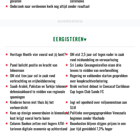
gevallen
ceremonie
Onderzoek naar verdwenen kwik nog altijd zonder resultaat
EERGISTEREN
Heritage Month: vier vooral wat jij bent?
OM eist 2,5 jaar cel tegen vader in zaak
rond mishandeling en verwaarlozing
Panel belicht positie en kracht van
Sri Lanka: Gevangenisrellen eisen drie
Inheemsen
levens te midden van overbevolking
OM eist tien jaar cel in zaak rond
Regering en vakbonden starten gesprekken
verkrachting en vrijheidsberoving
over koopkrachtverbetering
Saudi-Arabië, Pakistan en Turkije tekenen
Broki verliest debuut in Concacaf Caribbean
defensieakkoord te midden van regionale
Cup tegen Club Sando FC
spanningen
Kinderen horen niet thuis bij het
Jogi wil openheid over miljoenensteun aan
verkeerslicht
SLM
Kans op stevige onweersbuien in binnenland;
Politieke overgangsgesprekken Venezuela
kust krijgt vooral korte buien
beginnen zonder Machado
Column: Banken zetten met hogere ATM-
Bouwkosten blijven stijgen: prijzen in een
tarieven digitale economie op achterstand
jaar tijd gemiddeld 7,3% hoger