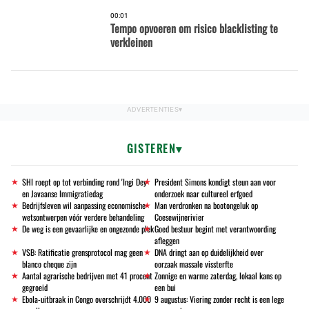
00:01
Tempo opvoeren om risico blacklisting te
verkleinen
GISTEREN
SHI roept op tot verbinding rond 'Ingi Dey'
President Simons kondigt steun aan voor
en Javaanse Immigratiedag
onderzoek naar cultureel erfgoed
Bedrijfsleven wil aanpassing economische
Man verdronken na bootongeluk op
wetsontwerpen vóór verdere behandeling
Coesewijnerivier
De weg is een gevaarlijke en ongezonde plek
Goed bestuur begint met verantwoording
afleggen
VSB: Ratificatie grensprotocol mag geen
DNA dringt aan op duidelijkheid over
blanco cheque zijn
oorzaak massale vissterfte
Aantal agrarische bedrijven met 41 procent
Zonnige en warme zaterdag, lokaal kans op
gegroeid
een bui
Ebola-uitbraak in Congo overschrijdt 4.000
9 augustus: Viering zonder recht is een lege