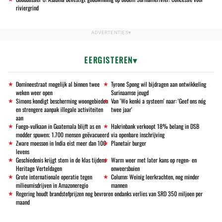
riviergrind
EERGISTEREN
Domineestraat mogelijk al binnen twee
Tyrone Spong wil bijdragen aan ontwikkeling
weken weer open
Surinaamse jeugd
Simons kondigt bescherming woongebieden
Van 'Wo kenki a systeem' naar: 'Geef ons nóg
en strengere aanpak illegale activiteiten
twee jaar'
aan
Fuego-vulkaan in Guatemala blijft as en
Hakrinbank verkoopt 18% belang in DSB
modder spuwen; 1.700 mensen geëvacueerd
via openbare inschrijving
Zware moesson in India eist meer dan 100
Planetair burger
levens
Geschiedenis krijgt stem in de klas tijdens
Warm weer met later kans op regen- en
Heritage Verteldagen
onweersbuien
Grote internationale operatie tegen
Column: Weinig leerkrachten, nog minder
milieumisdrijven in Amazoneregio
mannen
Regering houdt brandstofprijzen nog bevroren ondanks verlies van SRD 350 miljoen per
maand