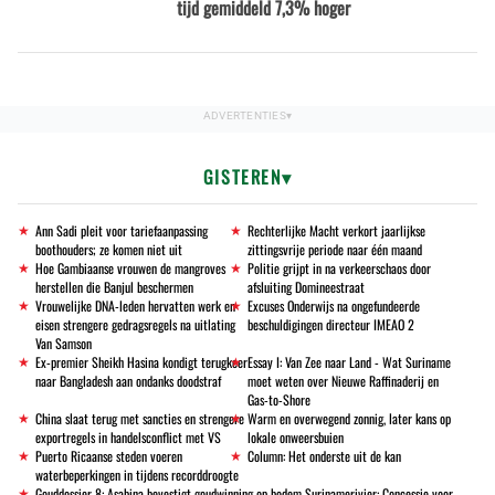
tijd gemiddeld 7,3% hoger
GISTEREN
Ann Sadi pleit voor tariefaanpassing
Rechterlijke Macht verkort jaarlijkse
boothouders; ze komen niet uit
zittingsvrije periode naar één maand
Hoe Gambiaanse vrouwen de mangroves
Politie grijpt in na verkeerschaos door
herstellen die Banjul beschermen
afsluiting Domineestraat
Vrouwelijke DNA-leden hervatten werk en
Excuses Onderwijs na ongefundeerde
eisen strengere gedragsregels na uitlating
beschuldigingen directeur IMEAO 2
Van Samson
Ex-premier Sheikh Hasina kondigt terugkeer
Essay I: Van Zee naar Land - Wat Suriname
naar Bangladesh aan ondanks doodstraf
moet weten over Nieuwe Raffinaderij en
Gas-to-Shore
China slaat terug met sancties en strengere
Warm en overwegend zonnig, later kans op
exportregels in handelsconflict met VS
lokale onweersbuien
Puerto Ricaanse steden voeren
Column: Het onderste uit de kan
waterbeperkingen in tijdens recorddroogte
Gouddossier 8: Asabina bevestigt goudwinning op bodem Surinamerivier: Concessie voor