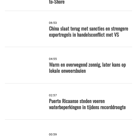
to-Shore
06:53
China slaat terug met sancties en strengere
exportregels in handelsconflict met VS
04:55
Warm en overwegend zonnig, later kans op
lokale onweersbuien
02:57
Puerto Ricaanse steden voeren
waterbeperkingen in tijdens recorddroogte
00:59