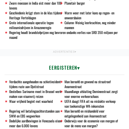
Zware moesson in India eist meer dan 100
Planetair burger
levens
Geschiedenis krijgt stem in de klas tijdens
Warm weer met later kans op regen- en
Heritage Verteldagen
onweersbuien
Grote internationale operatie tegen
Column: Weinig leerkrachten, nog minder
milieumisdrijven in Amazoneregio
mannen
Regering houdt brandstofprijzen nog bevroren ondanks verlies van SRD 350 miljoen per
maand
EERGISTEREN
Verdachte aangehouden na schietincident
Man beroofd en gewond na straatroof
tijdens ruzie aan Djotistraat
Anamoestraat
Oostelbos: Suriname moet in Brussel werk
Maandlange afsluiting Domineestraat zorgt
maken van visumvrij reizen
voor enorme verkeerschaos
Waar vrijheid begint met waarheid
UEFA daagt FIFA uit na mislukte verkoop
van toekomstige WK-inkomsten
Regering wil betalingsachterstanden aan
Man beroofd en mishandeld voor
SWM en EBS wegwerken
eetgelegenheid aan Anamoestraat
Dodelijke aardbevingen in Venezuela eisen
Onderwijs voor de economie van morgen of
meer dan 6.000 levens
voor de mens van morgen?