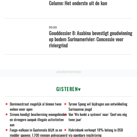
Column: Het onderste uit de kan
00:00
Gouddossier 8: Asabina bevestigt goudwinning
op bodem Surinamerivier: Concessie voor
riviergrind
GISTEREN
Domineestraat mogelijk al binnen twee
Tyrone Spong wil bijdragen aan ontwikkeling
weken weer open
Surinaamse jeugd
Simons kondigt bescherming woongebieden
Van 'Wo kenki a systeem' naar: 'Geef ons nóg
en strengere aanpak illegale activiteiten
twee jaar'
aan
Fuego-vulkaan in Guatemala blijft as en
Hakrinbank verkoopt 18% belang in DSB
modder spuwen; 1.700 mensen geëvacueerd
via openbare inschrijving