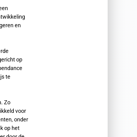
 een
twikkeling
ngeren en
erde
ericht op
dependance
js te
n. Zo
ikkeld voor
nten, onder
k op het
eer door de