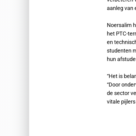
aanleg van 
Noersalim h
het PTC-terr
en technisc
studenten m
hun afstude
“Het is bela
“Door onderw
de sector v
vitale pijler