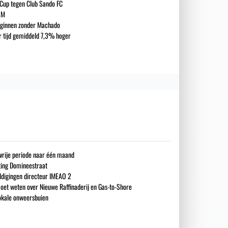
 Cup tegen Club Sando FC
LM
eginnen zonder Machado
ar tijd gemiddeld 7,3% hoger
gsvrije periode naar één maand
iting Domineestraat
ldigingen directeur IMEAO 2
oet weten over Nieuwe Raffinaderij en Gas-to-Shore
okale onweersbuien