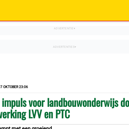
07 OKTOBER 23:06
 impuls voor landbouwonderwijs d
erking LVV en PTC
ampt met een groeiend