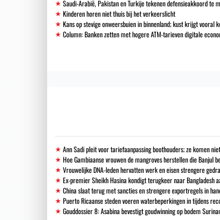
Saudi-Arabië, Pakistan en Turkije tekenen defensieakkoord te 
Kinderen horen niet thuis bij het verkeerslicht
Kans op stevige onweersbuien in binnenland; kust krijgt vooral k
Column: Banken zetten met hogere ATM-tarieven digitale econo
Ann Sadi pleit voor tariefaanpassing boothouders; ze komen niet
Hoe Gambiaanse vrouwen de mangroves herstellen die Banjul 
Vrouwelijke DNA-leden hervatten werk en eisen strengere gedra
Ex-premier Sheikh Hasina kondigt terugkeer naar Bangladesh a
China slaat terug met sancties en strengere exportregels in han
Puerto Ricaanse steden voeren waterbeperkingen in tijdens re
Gouddossier 8: Asabina bevestigt goudwinning op bodem Surinam