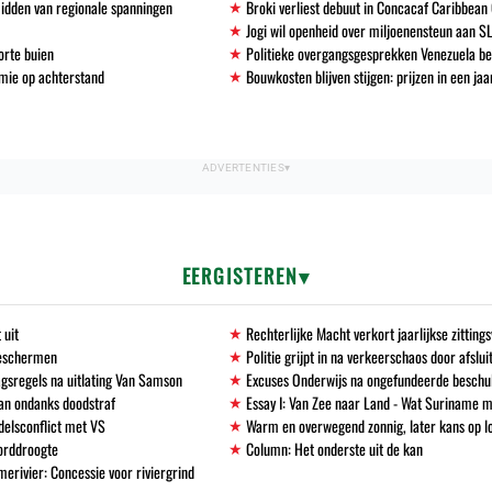
midden van regionale spanningen
Broki verliest debuut in Concacaf Caribbean
Jogi wil openheid over miljoenensteun aan S
orte buien
Politieke overgangsgesprekken Venezuela b
mie op achterstand
Bouwkosten blijven stijgen: prijzen in een ja
EERGISTEREN
 uit
Rechterlijke Macht verkort jaarlijkse zittin
beschermen
Politie grijpt in na verkeerschaos door afslu
gsregels na uitlating Van Samson
Excuses Onderwijs na ongefundeerde beschu
an ondanks doodstraf
Essay I: Van Zee naar Land - Wat Suriname m
delsconflict met VS
Warm en overwegend zonnig, later kans op l
corddroogte
Column: Het onderste uit de kan
erivier: Concessie voor riviergrind