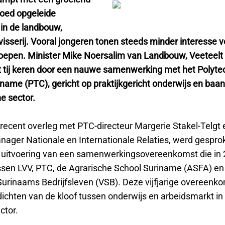
goed opgeleide
in de landbouw,
visserij. Vooral jongeren tonen steeds minder interesse 
roepen. Minister Mike Noersalim van Landbouw, Veeteelt e
at tij keren door een nauwe samenwerking met het Polyte
iname (PTC), gericht op praktijkgericht onderwijs en baa
e sector.
 recent overleg met PTC-directeur Margerie Stakel-Telgt 
anager Nationale en Internationale Relaties, werd gespro
uitvoering van een samenwerkingsovereenkomst die in
ssen LVV, PTC, de Agrarische School Suriname (ASFA) en
Surinaams Bedrijfsleven (VSB). Deze vijfjarige overeenko
dichten van de kloof tussen onderwijs en arbeidsmarkt in
ctor.