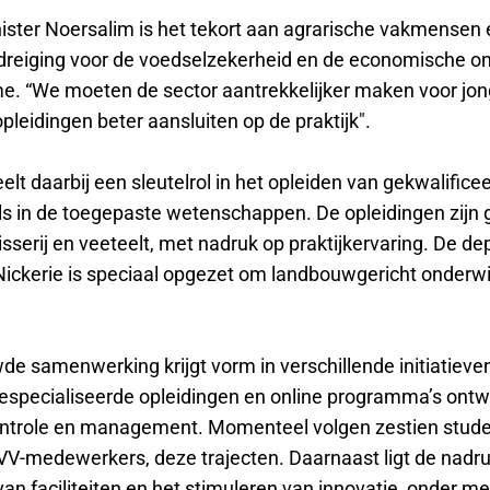
ister Noersalim is het tekort aan agrarische vakmensen
dreiging voor de voedselzekerheid en de economische on
e. “We moeten de sector aantrekkelijker maken voor jo
pleidingen beter aansluiten op de praktijk".
lt daarbij een sleutelrol in het opleiden van gekwalifice
ls in de toegepaste wetenschappen. De opleidingen zijn g
isserij en veeteelt, met nadruk op praktijkervaring. De 
Nickerie is speciaal opgezet om landbouwgericht onderwi
de samenwerking krijgt vorm in verschillende initiatieve
especialiseerde opleidingen en online programma’s ontw
ontrole en management. Momenteel volgen zestien stude
VV-medewerkers, deze trajecten. Daarnaast ligt de nadru
an faciliteiten en het stimuleren van innovatie, onder m