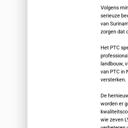
Volgens min
serieuze be
van Surinam
zorgen dat o
Het PTC spee
professiona
landbouw, v
van PTC in 
versterken.
De hernieuw
worden er g
kwaliteitsc
wie zeven L
verbeteren v