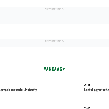
VANDAAG
06:58
oorzaak massale vissterfte
Aantal agrarische
03:05