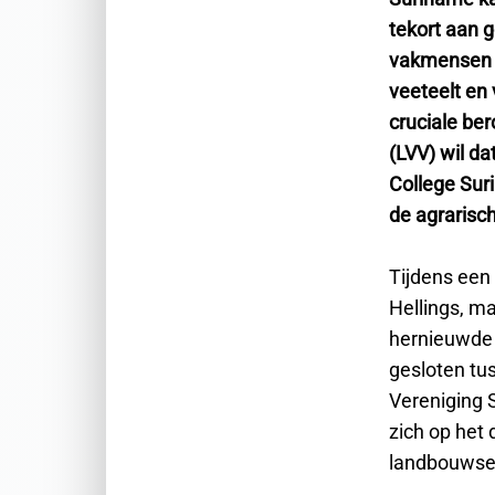
tekort aan 
vakmensen 
veeteelt en 
cruciale be
(LVV) wil d
College Sur
de agrarisch
Tijdens een
Hellings, m
hernieuwde 
gesloten tu
Vereniging 
zich op het 
landbouwse