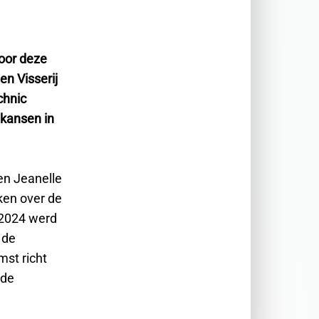
voor deze
n Visserij
chnic
nkansen in
en Jeanelle
ken over de
 2024 werd
 de
mst richt
 de