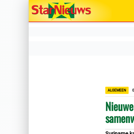
ALGEMEEN
Nieuwe
samenw
Suriname k