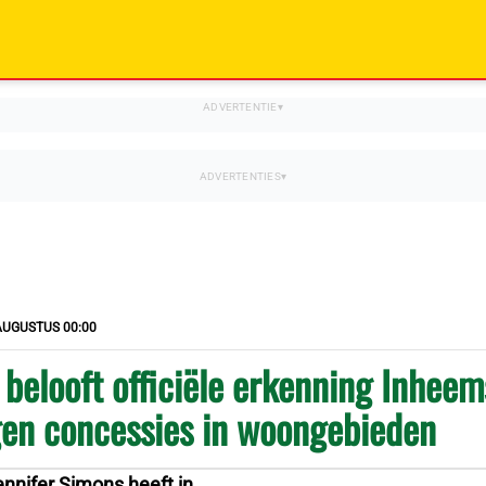
AUGUSTUS 00:00
belooft officiële erkenning Inhee
gen concessies in woongebieden
ennifer Simons heeft in