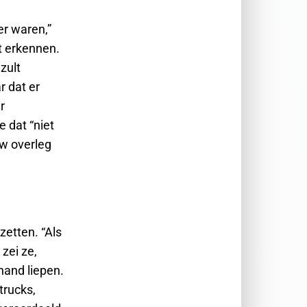
r waren,”
t erkennen.
zult
r dat er
r
 dat “niet
uw overleg
etten. “Als
zei ze,
hand liepen.
trucks,