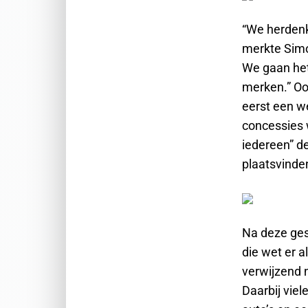
“We herdenk
merkte Simo
We gaan het 
merken.” Oo
eerst een w
concessies 
iedereen” d
plaatsvind
Na deze ges
die wet er a
verwijzend 
Daarbij vie