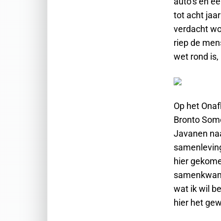
auto’s en e
tot acht ja
verdacht wo
riep de men
wet rond is
Op het Onaf
Bronto Somo
Javanen naa
samenleving
hier gekome
samenkwamen
wat ik wil 
hier het ge