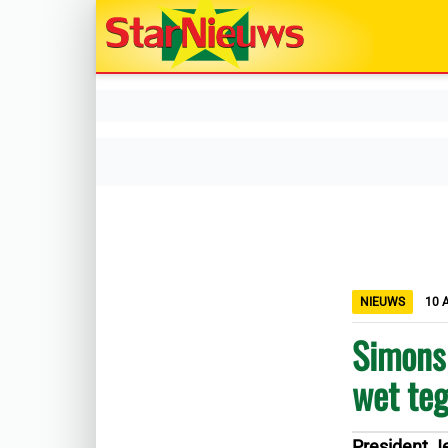
NIEUWS
10 
Simons 
wet te
President J