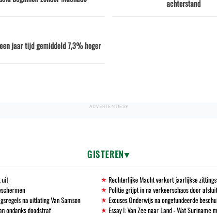
achterstand
n een jaar tijd gemiddeld 7,3% hoger
GISTEREN
 uit
Rechterlijke Macht verkort jaarlijkse zittin
beschermen
Politie grijpt in na verkeerschaos door afslu
gsregels na uitlating Van Samson
Excuses Onderwijs na ongefundeerde beschu
an ondanks doodstraf
Essay I: Van Zee naar Land - Wat Suriname m