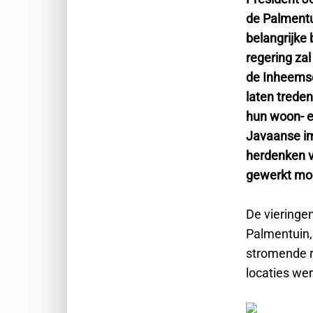
de Palmentu
belangrijke
regering zal
de Inheemsen
laten trede
hun woon- e
Javaanse im
herdenken v
gewerkt moe
De vieringen
Palmentuin,
stromende r
locaties we