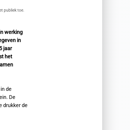
t publiek toe.
in werking
egeven in
5 jaar
st het
 samen
in de
ein. De
e drukker de