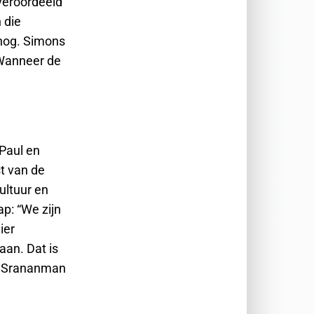
veroordeeld
 die
nog. Simons
 Wanneer de
 Paul en
t van de
ultuur en
p: “We zijn
ier
an. Dat is
ke Srananman