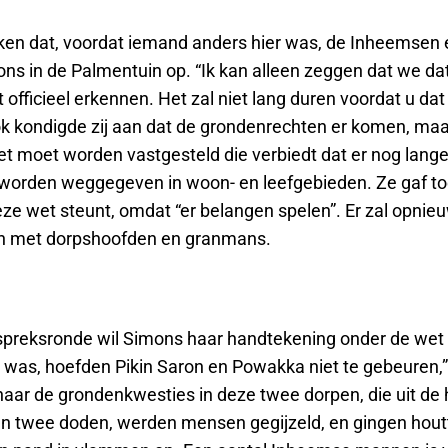
en dat, voordat iemand anders hier was, de Inheemsen e
ns in de Palmentuin op. “Ik kan alleen zeggen dat we da
officieel erkennen. Het zal niet lang duren voordat u dat 
k kondigde zij aan dat de grondenrechten er komen, maa
et moet worden vastgesteld die verbiedt dat er nog lange
worden weggegeven in woon- en leefgebieden. Ze gaf toe
eze wet steunt, omdat “er belangen spelen”. Er zal opnie
en met dorpshoofden en granmans.
preksronde wil Simons haar handtekening onder de wet z
l was, hoefden Pikin Saron en Powakka niet te gebeuren,” 
naar de grondenkwesties in deze twee dorpen, die uit de 
len twee doden, werden mensen gegijzeld, en gingen hout