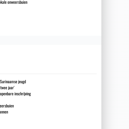
okale onweersbuien
g Surinaamse jeugd
 twee jaar'
openbare inschrijving
eersbuien
mannen