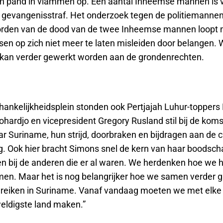
en pand in vlammen op. Een aantal Inheemse mannen is 
ar gevangenisstraf. Het onderzoek tegen de politiemannen
rden van de dood van de twee Inheemse mannen loopt 
sen op zich niet meer te laten misleiden door belangen.
, kan verder gewerkt worden aan de grondenrechten.
hankelijkheidsplein stonden ook Pertjajah Luhur-toppers
hardjo en vicepresident Gregory Rusland stil bij de koms
r Suriname, hun strijd, doorbraken en bijdragen aan de c
. Ook hier bracht Simons snel de kern van haar boodscha
n bij de anderen die er al waren. We herdenken hoe we h
. Maar het is nog belangrijker hoe we samen verder ga
bereiken in Suriname. Vanaf vandaag moeten we met el
weldigste land maken.”