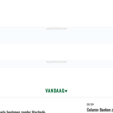
VANDAAG
00:59
Column: Banken z
uela beginnen zonder Machado