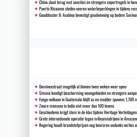
China slaat terug met sancties en strengere exportregels in han
Puerto Ricaanse steden voeren waterbeperkingen in tijdens re
Gouddossier 8: Asabina bevestigt goudwinning op bodem Surinam
Domineestraat mogelijk al binnen twee weken weer open
Simons kondigt bescherming woongebieden en strengere aanpak i
Fuego-vulkaan in Guatemala blijft as en modder spuwen; 1.700
Zware moesson in India eist meer dan 100 levens
Geschiedenis krijgt stem in de klas tijdens Heritage Verteldagen
Grote internationale operatie tegen milieumisdrijven in Amazon
Regering houdt brandstofprijzen nog bevroren ondanks verlies