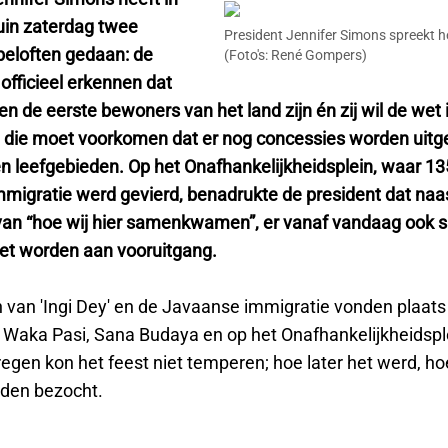
in zaterdag twee
President Jennifer Simons spreekt he
 beloften gedaan: de
(Foto's: René Gompers)
 officieel erkennen dat
 de eerste bewoners van het land zijn én zij wil de wet 
n die moet voorkomen dat er nog concessies worden uitg
n leefgebieden. Op het Onafhankelijkheidsplein, waar 13
migratie werd gevierd, benadrukte de president dat naa
an “hoe wij hier samenkwamen”, er vanaf vandaag ook
t worden aan vooruitgang.
 van 'Ingi Dey' en de Javaanse immigratie vonden plaats 
 Waka Pasi, Sana Budaya en op het Onafhankelijkheidspl
egen kon het feest niet temperen; hoe later het werd, ho
rden bezocht.