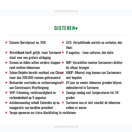
GISTEREN
Column: Borrelpraat no. 936
CUS: Verschillende wortels en verhalen, één
thuis
Wereldbank heeft gelijk; maar Suriname
9 augustus - twee culturen, één natie
staat voor een grotere uitdaging
Simons en Adhin willen verdere stappen
NDP: Verschillen moeten Surinamers dichter
rond rechten Inheemsen
bij elkaar brengen
Tyfoon Dolphin bereikt oostkust van China:
ABOP: Afkomst mag kansen van Surinamers
meer dan 300.000 mensen geëvacueerd
niet bepalen
Bestuurder overleden na verkeersongeval
Elf jaar na vonnis: Inheemse gronden blijven
aan Commissaris Weythingweg
onbeschermd in Suriname
VHP: Erkenning, rechtvaardigheid en
Zonnige zondag met temperaturen tot 34
verbondenheid op 9 augustus
graden
Autobomaanslag schudt Colombia op na
Suriname was er niet voordat de Inheemse
inauguratie van hardline president
volken er waren
Tempo opvoeren om risico blacklisting te verkleinen