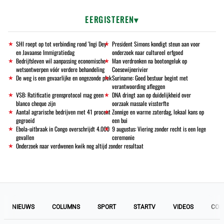
EERGISTEREN
SHI roept op tot verbinding rond 'Ingi Dey'
President Simons kondigt steun aan voor
en Javaanse Immigratiedag
onderzoek naar cultureel erfgoed
Bedrijfsleven wil aanpassing economische
Man verdronken na bootongeluk op
wetsontwerpen vóór verdere behandeling
Coesewijnerivier
De weg is een gevaarlijke en ongezonde plek
Suriname: Goed bestuur begint met
verantwoording afleggen
VSB: Ratificatie grensprotocol mag geen
DNA dringt aan op duidelijkheid over
blanco cheque zijn
oorzaak massale vissterfte
Aantal agrarische bedrijven met 41 procent
Zonnige en warme zaterdag, lokaal kans op
gegroeid
een bui
Ebola-uitbraak in Congo overschrijdt 4.000
9 augustus: Viering zonder recht is een lege
gevallen
ceremonie
Onderzoek naar verdwenen kwik nog altijd zonder resultaat
NIEUWS
COLUMNS
SPORT
STARTV
VIDEOS
COL