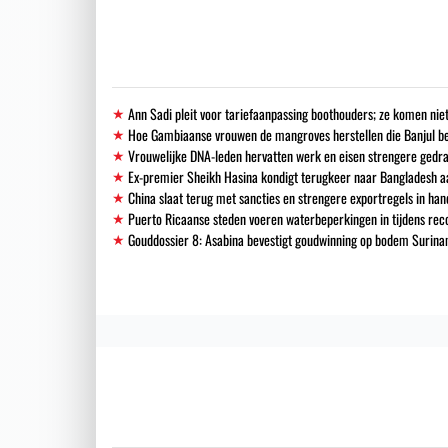
Ann Sadi pleit voor tariefaanpassing boothouders; ze komen niet
Hoe Gambiaanse vrouwen de mangroves herstellen die Banjul 
Vrouwelijke DNA-leden hervatten werk en eisen strengere gedra
Ex-premier Sheikh Hasina kondigt terugkeer naar Bangladesh a
China slaat terug met sancties en strengere exportregels in han
Puerto Ricaanse steden voeren waterbeperkingen in tijdens re
Gouddossier 8: Asabina bevestigt goudwinning op bodem Surinam