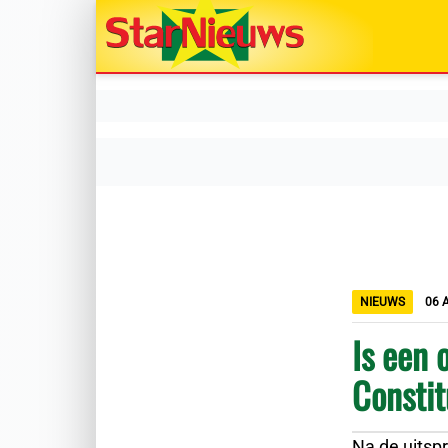
NIEUWS
06 
Is een 
Constit
Na de uitspr