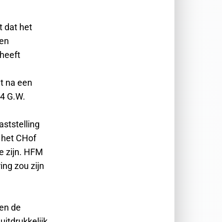
t dat het
ben
heeft
t na een
44 G.W.
ststelling
t het CHof
e zijn. HFM
ing zou zijn
 en de
uitdrukkelijk