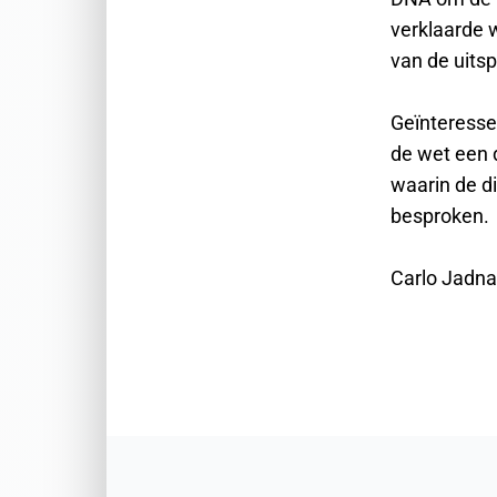
verklaarde 
van de uits
Geïnteressee
de wet een 
waarin de d
besproken.
Carlo Jadn