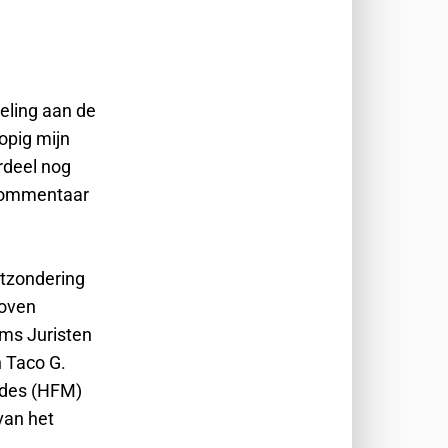
eling aan de
lopig mijn
rdeel nog
t commentaar
itzondering
boven
ams Juristen
n Taco G.
ndes (HFM)
van het