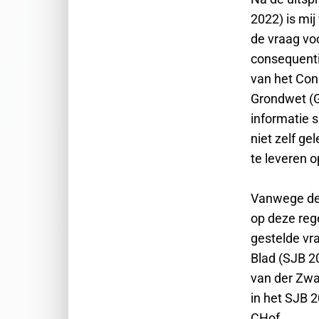
2022) is mij
de vraag vo
consequenti
van het Cons
Grondwet (G.
informatie 
niet zelf ge
te leveren 
Vanwege de 
op deze reg
gestelde vr
Blad (SJB 2
van der Zwa
in het SJB 2
CHof.