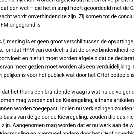
 dat een wet – die het in strijd heeft geoordeeld met de 
acht wordt onverbindend te zijn. Zij komen tot de conclu
 HFM ongegrond is.
CJ) mening is er geen groot verschil tussen de opvattin
s., omdat HFM van oordeel is dat de onverbindendheid r
oortvloeit en hieruit moet worden afgeleid dat de declarat
 ervan meer gezien moet worden als een verduidelijking. 
ijpelijker is voor het publiek wat door het CHof bedoeld is
 dat het thans een brandende vraag is wat nu de volgend
nomen mag worden dat de Kiesregeling, althans artikelen
unnen worden toegepast. Indien nu verkiezingen zouden
 basis van de geldende Kiesregeling, zouden die dus nie
g zijn. Aangenomen mag worden dat er nu werk aan de wi
iesregeling en eventueel andere door het CHof onverb