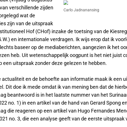
 van verschillende zijden
Carlo Jadnanansing
orgelegd wat de
es zijn van de uitspraak
titutioneel Hof (CHof) inzake de toetsing van de Kiesreg
W.) en internationale verdragen. Ik wijs erop dat ik voor
slechts baseer op de mediaberichten, aangezien ik het oo
lezen heb. Uit wetenschappelijk oogpunt is het niet juis
op een uitspraak zonder deze gelezen te hebben.
actualiteit en de behoefte aan informatie maak ik een u
el. Dit doe ik mede omdat ik van mening ben dat de hier
aag beantwoord is in het laatste nummer van het Surina
022 no. 1) in een artikel van de hand van Gerard Spong e
ag die reageren op een artikel van Hugo Fernandes Me
021 no. 3, die een analyse geeft van de eerste uitspraak 