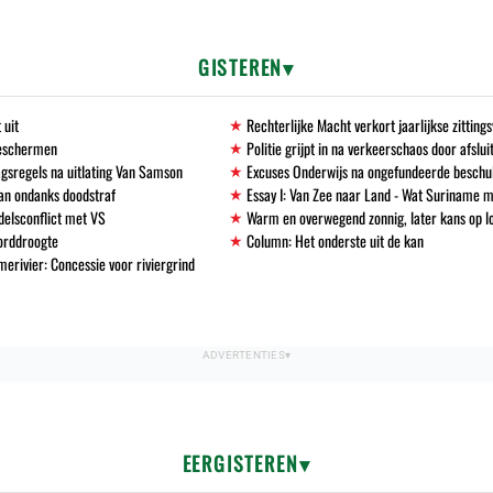
GISTEREN
 uit
Rechterlijke Macht verkort jaarlijkse zittin
beschermen
Politie grijpt in na verkeerschaos door afslu
gsregels na uitlating Van Samson
Excuses Onderwijs na ongefundeerde beschu
an ondanks doodstraf
Essay I: Van Zee naar Land - Wat Suriname m
delsconflict met VS
Warm en overwegend zonnig, later kans op l
corddroogte
Column: Het onderste uit de kan
erivier: Concessie voor riviergrind
EERGISTEREN