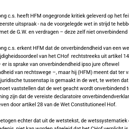
ng c.s. heeft HFM ongegronde kritiek geleverd op het fei
 eerste uitspraak - na de voorgelegde wet in strijd te heb
met de G.W. en verdragen – deze zelf niet onverbindend 
ng c.s. erkent HFM dat de onverbindendheid van een we
rijdigheidsoordeel van het CHof rechtstreeks uit artikel 1
– er is sprake van onverbindendheid ipso jure oftewel
dheid van rechtswege –, maar hij (HFM) meent dat ter va
 juridische tussenstap is gemaakt in de wet, te weten da
 moet vaststellen dat de wet geacht wordt onverbindend t
ng zijn dat de vereiste declaratoire onverbindendverklar
ven door artikel 28 van de Wet Constitutioneel Hof.
betogen echter dat uit de wetstekst, de wetssystematiek
enis, niet kan worden afgeleid dat het CHof verplicht is 