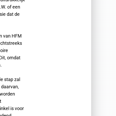
G.W. of een
sie dat de
gen van HFM
echtstreeks
oire
Dit, omdat
.
e stap zal
 daarvan,
 worden
t
nkel is voor
indend