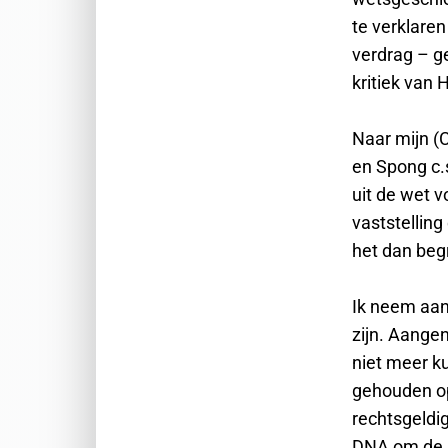
te verklaren
verdrag – ge
kritiek van
Naar mijn (
en Spong c.
uit de wet v
vaststelling
het dan begr
Ik neem aan
zijn. Aange
niet meer k
gehouden op
rechtsgeldi
DNA om de K