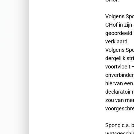
Volgens Spo
CHof in zijn
geoordeeld 
verklaard.
Volgens Spo
dergelijk st
voortvloeit 
onverbinden
hiervan een
declaratoir
zou van meni
voorgeschre
Spong c.s. 
wetsgeschied