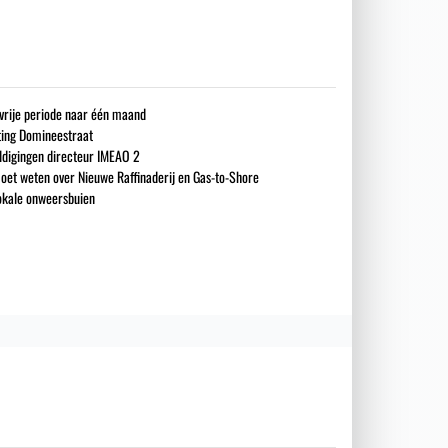
gsvrije periode naar één maand
iting Domineestraat
ldigingen directeur IMEAO 2
oet weten over Nieuwe Raffinaderij en Gas-to-Shore
okale onweersbuien