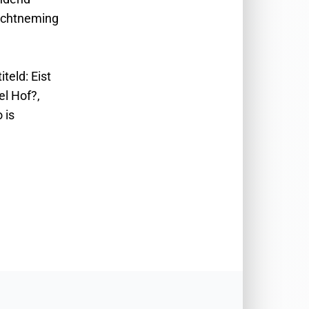
nachtneming
teld: Eist
el Hof?,
 is