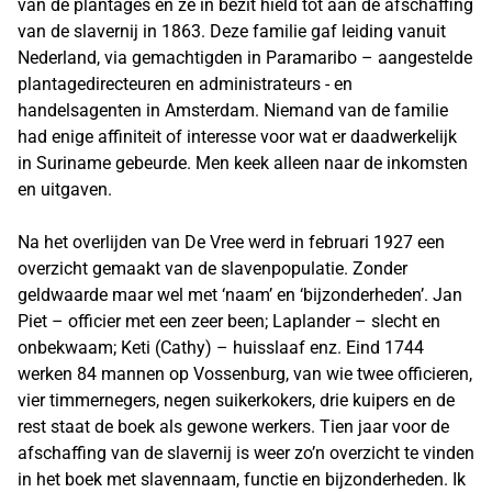
van de plantages en ze in bezit hield tot aan de afschaffing
van de slavernij in 1863. Deze familie gaf leiding vanuit
Nederland, via gemachtigden in Paramaribo – aangestelde
plantagedirecteuren en administrateurs - en
handelsagenten in Amsterdam. Niemand van de familie
had enige affiniteit of interesse voor wat er daadwerkelijk
in Suriname gebeurde. Men keek alleen naar de inkomsten
en uitgaven.
Na het overlijden van De Vree werd in februari 1927 een
overzicht gemaakt van de slavenpopulatie. Zonder
geldwaarde maar wel met ‘naam’ en ‘bijzonderheden’. Jan
Piet – officier met een zeer been; Laplander – slecht en
onbekwaam; Keti (Cathy) – huisslaaf enz. Eind 1744
werken 84 mannen op Vossenburg, van wie twee officieren,
vier timmernegers, negen suikerkokers, drie kuipers en de
rest staat de boek als gewone werkers. Tien jaar voor de
afschaffing van de slavernij is weer zo’n overzicht te vinden
in het boek met slavennaam, functie en bijzonderheden. Ik