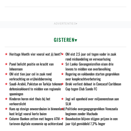
GISTEREN
Heritage Month: vier vooral wat jij bent?
OM eist 2,5 jaar cel tegen vader in zaak
rond mishandeling en verwaarlozing
Panel belicht positie en kracht van
Sri Lanka: Gevangenisrellen eisen drie
Inheemsen
levens te midden van overbevolking
OM eist tien jaar cel in zaak rond
Regering en vakbonden starten gesprekken
verkrachting en vrijheidsberoving
over koopkrachtverbetering
Saudi-Arabië, Pakistan en Turkije tekenen
Broki verliest debuut in Concacaf Caribbean
defensieakkoord te midden van regionale
Cup tegen Club Sando FC
spanningen
Kinderen horen niet thuis bij het
Jogi wil openheid over miljoenensteun aan
verkeerslicht
SLM
Kans op stevige onweersbuien in binnenland;
Politieke overgangsgesprekken Venezuela
kust krijgt vooral korte buien
beginnen zonder Machado
Column: Banken zetten met hogere ATM-
Bouwkosten blijven stijgen: prijzen in een
tarieven digitale economie op achterstand
jaar tijd gemiddeld 7,3% hoger