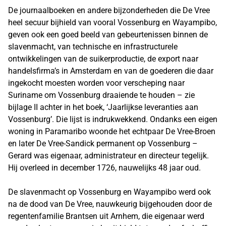
De journaalboeken en andere bijzonderheden die De Vree
heel secuur bijhield van vooral Vossenburg en Wayampibo,
geven ook een goed beeld van gebeurtenissen binnen de
slavenmacht, van technische en infrastructurele
ontwikkelingen van de suikerproductie, de export naar
handelsfirma’s in Amsterdam en van de goederen die daar
ingekocht moesten worden voor verscheping naar
Suriname om Vossenburg draaiende te houden – zie
bijlage II achter in het boek, ‘Jaarlijkse leveranties aan
Vossenburg’. Die lijst is indrukwekkend. Ondanks een eigen
woning in Paramaribo woonde het echtpaar De Vree-Broen
en later De Vree-Sandick permanent op Vossenburg –
Gerard was eigenaar, administrateur en directeur tegelijk.
Hij overleed in december 1726, nauwelijks 48 jaar oud.
De slavenmacht op Vossenburg en Wayampibo werd ook
na de dood van De Vree, nauwkeurig bijgehouden door de
regentenfamilie Brantsen uit Arnhem, die eigenaar werd