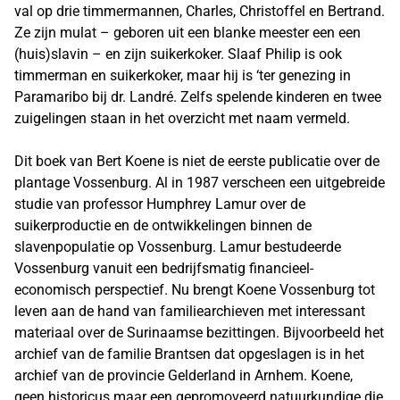
val op drie timmermannen, Charles, Christoffel en Bertrand.
Ze zijn mulat – geboren uit een blanke meester een een
(huis)slavin – en zijn suikerkoker. Slaaf Philip is ook
timmerman en suikerkoker, maar hij is ‘ter genezing in
Paramaribo bij dr. Landré. Zelfs spelende kinderen en twee
zuigelingen staan in het overzicht met naam vermeld.
Dit boek van Bert Koene is niet de eerste publicatie over de
plantage Vossenburg. Al in 1987 verscheen een uitgebreide
studie van professor Humphrey Lamur over de
suikerproductie en de ontwikkelingen binnen de
slavenpopulatie op Vossenburg. Lamur bestudeerde
Vossenburg vanuit een bedrijfsmatig financieel-
economisch perspectief. Nu brengt Koene Vossenburg tot
leven aan de hand van familiearchieven met interessant
materiaal over de Surinaamse bezittingen. Bijvoorbeeld het
archief van de familie Brantsen dat opgeslagen is in het
archief van de provincie Gelderland in Arnhem. Koene,
geen historicus maar een gepromoveerd natuurkundige die