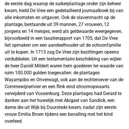
de eerste dag waarop de suikerplantage onder zijn beheer
kwam, hield De Vree een gedetailleerd journaalboek bij van
alle inkomsten en uitgaven. Ook de slavenmacht op de
plantage, bestaande uit 39 mannen, 27 vrouwen, 12
jongens en 14 meisjes, werd als geldwaarde weergegeven,
bijvoorbeeld in een taxatierapport van 1705, dat De Vree
liet opmaken om een aandeelhouder uit de schoonfamilie
uit te kopen. In 1713 zag De Vree zijn bezittingen opeens
verdubbelen. Uit een testamentaire beschikking van wijlen
de heer Daniël Mildert waren hem goederen ter waarde van
ruim 100.000 gulden toegevallen: de plantages
Wayampibo en Onverwagt, ook aan de rechteroever van de
Commewijnerivier en een flink eind stroomopwaarts
verwijderd van Vossenburg. Deze plantages had Gerard te
danken aan het huwelijk met Abigael van Sandick, een
dame die uit Wijk bij Duurstede kwam, nadat zijn eerste
vrouw Emilia Broen tijdens een bevalling met het kind
overleed.