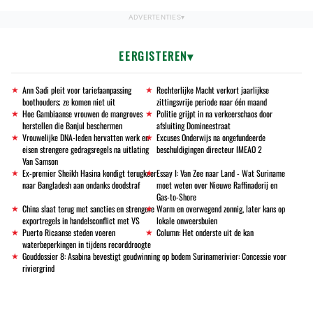
EERGISTEREN
Ann Sadi pleit voor tariefaanpassing
Rechterlijke Macht verkort jaarlijkse
boothouders; ze komen niet uit
zittingsvrije periode naar één maand
Hoe Gambiaanse vrouwen de mangroves
Politie grijpt in na verkeerschaos door
herstellen die Banjul beschermen
afsluiting Domineestraat
Vrouwelijke DNA-leden hervatten werk en
Excuses Onderwijs na ongefundeerde
eisen strengere gedragsregels na uitlating
beschuldigingen directeur IMEAO 2
Van Samson
Ex-premier Sheikh Hasina kondigt terugkeer
Essay I: Van Zee naar Land - Wat Suriname
naar Bangladesh aan ondanks doodstraf
moet weten over Nieuwe Raffinaderij en
Gas-to-Shore
China slaat terug met sancties en strengere
Warm en overwegend zonnig, later kans op
exportregels in handelsconflict met VS
lokale onweersbuien
Puerto Ricaanse steden voeren
Column: Het onderste uit de kan
waterbeperkingen in tijdens recorddroogte
Gouddossier 8: Asabina bevestigt goudwinning op bodem Surinamerivier: Concessie voor
riviergrind