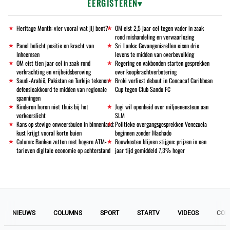
EERGISTEREN
Heritage Month: vier vooral wat jij bent?
OM eist 2,5 jaar cel tegen vader in zaak
rond mishandeling en verwaarlozing
Panel belicht positie en kracht van
Sri Lanka: Gevangenisrellen eisen drie
Inheemsen
levens te midden van overbevolking
OM eist tien jaar cel in zaak rond
Regering en vakbonden starten gesprekken
verkrachting en vrijheidsberoving
over koopkrachtverbetering
Saudi-Arabië, Pakistan en Turkije tekenen
Broki verliest debuut in Concacaf Caribbean
defensieakkoord te midden van regionale
Cup tegen Club Sando FC
spanningen
Kinderen horen niet thuis bij het
Jogi wil openheid over miljoenensteun aan
verkeerslicht
SLM
Kans op stevige onweersbuien in binnenland;
Politieke overgangsgesprekken Venezuela
kust krijgt vooral korte buien
beginnen zonder Machado
Column: Banken zetten met hogere ATM-
Bouwkosten blijven stijgen: prijzen in een
tarieven digitale economie op achterstand
jaar tijd gemiddeld 7,3% hoger
NIEUWS
COLUMNS
SPORT
STARTV
VIDEOS
COL