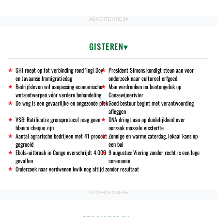
GISTEREN
SHI roept op tot verbinding rond 'Ingi Dey'
President Simons kondigt steun aan voor
en Javaanse Immigratiedag
onderzoek naar cultureel erfgoed
Bedrijfsleven wil aanpassing economische
Man verdronken na bootongeluk op
wetsontwerpen vóór verdere behandeling
Coesewijnerivier
De weg is een gevaarlijke en ongezonde plek
Goed bestuur begint met verantwoording
afleggen
VSB: Ratificatie grensprotocol mag geen
DNA dringt aan op duidelijkheid over
blanco cheque zijn
oorzaak massale vissterfte
Aantal agrarische bedrijven met 41 procent
Zonnige en warme zaterdag, lokaal kans op
gegroeid
een bui
Ebola-uitbraak in Congo overschrijdt 4.000
9 augustus: Viering zonder recht is een lege
gevallen
ceremonie
Onderzoek naar verdwenen kwik nog altijd zonder resultaat