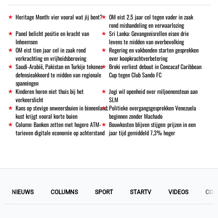
Heritage Month: vier vooral wat jij bent?
OM eist 2,5 jaar cel tegen vader in zaak
rond mishandeling en verwaarlozing
Panel belicht positie en kracht van
Sri Lanka: Gevangenisrellen eisen drie
Inheemsen
levens te midden van overbevolking
OM eist tien jaar cel in zaak rond
Regering en vakbonden starten gesprekken
verkrachting en vrijheidsberoving
over koopkrachtverbetering
Saudi-Arabië, Pakistan en Turkije tekenen
Broki verliest debuut in Concacaf Caribbean
defensieakkoord te midden van regionale
Cup tegen Club Sando FC
spanningen
Kinderen horen niet thuis bij het
Jogi wil openheid over miljoenensteun aan
verkeerslicht
SLM
Kans op stevige onweersbuien in binnenland;
Politieke overgangsgesprekken Venezuela
kust krijgt vooral korte buien
beginnen zonder Machado
Column: Banken zetten met hogere ATM-
Bouwkosten blijven stijgen: prijzen in een
tarieven digitale economie op achterstand
jaar tijd gemiddeld 7,3% hoger
NIEUWS
COLUMNS
SPORT
STARTV
VIDEOS
COL