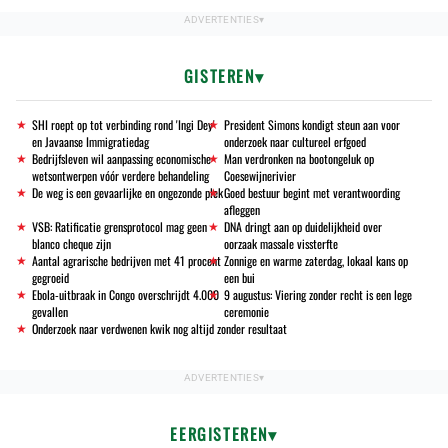
GISTEREN
SHI roept op tot verbinding rond 'Ingi Dey'
President Simons kondigt steun aan voor
en Javaanse Immigratiedag
onderzoek naar cultureel erfgoed
Bedrijfsleven wil aanpassing economische
Man verdronken na bootongeluk op
wetsontwerpen vóór verdere behandeling
Coesewijnerivier
De weg is een gevaarlijke en ongezonde plek
Goed bestuur begint met verantwoording
afleggen
VSB: Ratificatie grensprotocol mag geen
DNA dringt aan op duidelijkheid over
blanco cheque zijn
oorzaak massale vissterfte
Aantal agrarische bedrijven met 41 procent
Zonnige en warme zaterdag, lokaal kans op
gegroeid
een bui
Ebola-uitbraak in Congo overschrijdt 4.000
9 augustus: Viering zonder recht is een lege
gevallen
ceremonie
Onderzoek naar verdwenen kwik nog altijd zonder resultaat
EERGISTEREN