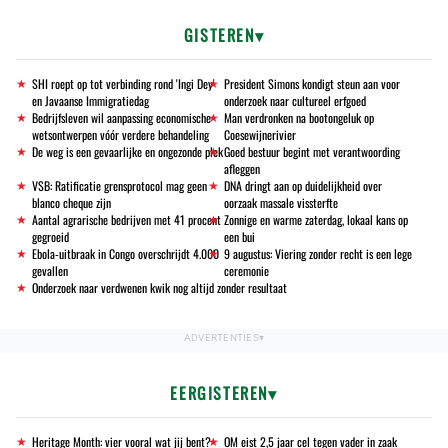
GISTEREN
SHI roept op tot verbinding rond 'Ingi Dey'
President Simons kondigt steun aan voor
en Javaanse Immigratiedag
onderzoek naar cultureel erfgoed
Bedrijfsleven wil aanpassing economische
Man verdronken na bootongeluk op
wetsontwerpen vóór verdere behandeling
Coesewijnerivier
De weg is een gevaarlijke en ongezonde plek
Goed bestuur begint met verantwoording
afleggen
VSB: Ratificatie grensprotocol mag geen
DNA dringt aan op duidelijkheid over
blanco cheque zijn
oorzaak massale vissterfte
Aantal agrarische bedrijven met 41 procent
Zonnige en warme zaterdag, lokaal kans op
gegroeid
een bui
Ebola-uitbraak in Congo overschrijdt 4.000
9 augustus: Viering zonder recht is een lege
gevallen
ceremonie
Onderzoek naar verdwenen kwik nog altijd zonder resultaat
EERGISTEREN
Heritage Month: vier vooral wat jij bent?
OM eist 2,5 jaar cel tegen vader in zaak