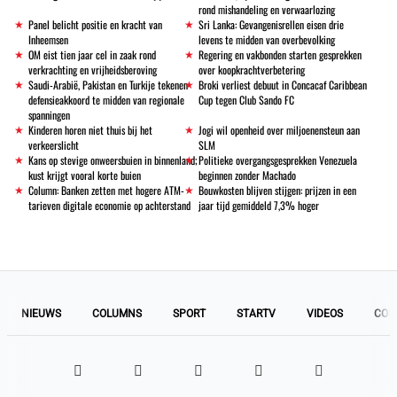
rond mishandeling en verwaarlozing
Panel belicht positie en kracht van
Sri Lanka: Gevangenisrellen eisen drie
Inheemsen
levens te midden van overbevolking
OM eist tien jaar cel in zaak rond
Regering en vakbonden starten gesprekken
verkrachting en vrijheidsberoving
over koopkrachtverbetering
Saudi-Arabië, Pakistan en Turkije tekenen
Broki verliest debuut in Concacaf Caribbean
defensieakkoord te midden van regionale
Cup tegen Club Sando FC
spanningen
Kinderen horen niet thuis bij het
Jogi wil openheid over miljoenensteun aan
verkeerslicht
SLM
Kans op stevige onweersbuien in binnenland;
Politieke overgangsgesprekken Venezuela
kust krijgt vooral korte buien
beginnen zonder Machado
Column: Banken zetten met hogere ATM-
Bouwkosten blijven stijgen: prijzen in een
tarieven digitale economie op achterstand
jaar tijd gemiddeld 7,3% hoger
NIEUWS
COLUMNS
SPORT
STARTV
VIDEOS
COL