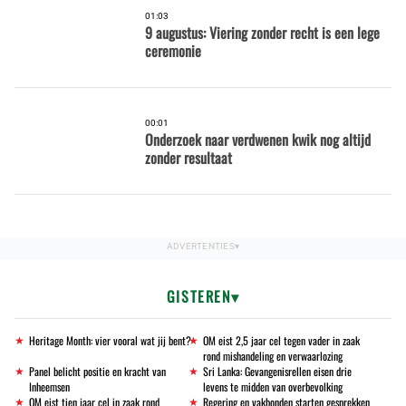
01:03
9 augustus: Viering zonder recht is een lege
ceremonie
00:01
Onderzoek naar verdwenen kwik nog altijd
zonder resultaat
GISTEREN
Heritage Month: vier vooral wat jij bent?
OM eist 2,5 jaar cel tegen vader in zaak
rond mishandeling en verwaarlozing
Panel belicht positie en kracht van
Sri Lanka: Gevangenisrellen eisen drie
Inheemsen
levens te midden van overbevolking
OM eist tien jaar cel in zaak rond
Regering en vakbonden starten gesprekken