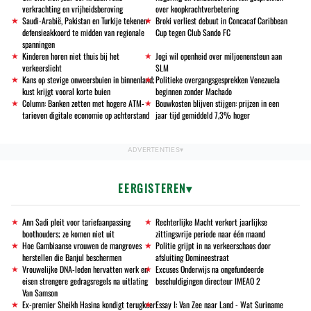
verkrachting en vrijheidsberoving
over koopkrachtverbetering
Saudi-Arabië, Pakistan en Turkije tekenen
Broki verliest debuut in Concacaf Caribbean
defensieakkoord te midden van regionale
Cup tegen Club Sando FC
spanningen
Kinderen horen niet thuis bij het
Jogi wil openheid over miljoenensteun aan
verkeerslicht
SLM
Kans op stevige onweersbuien in binnenland;
Politieke overgangsgesprekken Venezuela
kust krijgt vooral korte buien
beginnen zonder Machado
Column: Banken zetten met hogere ATM-
Bouwkosten blijven stijgen: prijzen in een
tarieven digitale economie op achterstand
jaar tijd gemiddeld 7,3% hoger
EERGISTEREN
Ann Sadi pleit voor tariefaanpassing
Rechterlijke Macht verkort jaarlijkse
boothouders; ze komen niet uit
zittingsvrije periode naar één maand
Hoe Gambiaanse vrouwen de mangroves
Politie grijpt in na verkeerschaos door
herstellen die Banjul beschermen
afsluiting Domineestraat
Vrouwelijke DNA-leden hervatten werk en
Excuses Onderwijs na ongefundeerde
eisen strengere gedragsregels na uitlating
beschuldigingen directeur IMEAO 2
Van Samson
Ex-premier Sheikh Hasina kondigt terugkeer
Essay I: Van Zee naar Land - Wat Suriname