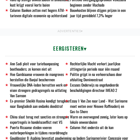
kust krijgt vooral korte buien
beginnen zonder Machado
Column: Banken zetten met hogere ATM-
Bouwkosten blijven stijgen: prijzen in een
tarieven digitale economie op achterstand
jaar tijd gemiddeld 7,3% hoger
EERGISTEREN
Ann Sadi pleit voor tariefaanpassing
Rechterlijke Macht verkort jaarlijkse
boothouders; ze komen niet uit
zittingsvrije periode naar één maand
Hoe Gambiaanse vrouwen de mangroves
Politie grijpt in na verkeerschaos door
herstellen die Banjul beschermen
afsluiting Domineestraat
Vrouwelijke DNA-leden hervatten werk en
Excuses Onderwijs na ongefundeerde
eisen strengere gedragsregels na uitlating
beschuldigingen directeur IMEAO 2
Van Samson
Ex-premier Sheikh Hasina kondigt terugkeer
Essay I: Van Zee naar Land - Wat Suriname
naar Bangladesh aan ondanks doodstraf
moet weten over Nieuwe Raffinaderij en
Gas-to-Shore
China slaat terug met sancties en strengere
Warm en overwegend zonnig, later kans op
exportregels in handelsconflict met VS
lokale onweersbuien
Puerto Ricaanse steden voeren
Column: Het onderste uit de kan
waterbeperkingen in tijdens recorddroogte
Gouddossier 8: Asabina bevestigt goudwinning op bodem Surinamerivier: Concessie voor