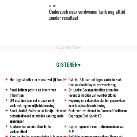
00:01
Onderzoek naar verdwenen kwik nog altijd
zonder resultaat
GISTEREN
Heritage Month: vier vooral wat jij bent?
OM eist 2,5 jaar cel tegen vader in zaak
rond mishandeling en verwaarlozing
Panel belicht positie en kracht van
Sri Lanka: Gevangenisrellen eisen drie
Inheemsen
levens te midden van overbevolking
OM eist tien jaar cel in zaak rond
Regering en vakbonden starten gesprekken
verkrachting en vrijheidsberoving
over koopkrachtverbetering
Saudi-Arabië, Pakistan en Turkije tekenen
Broki verliest debuut in Concacaf Caribbean
defensieakkoord te midden van regionale
Cup tegen Club Sando FC
spanningen
Kinderen horen niet thuis bij het
Jogi wil openheid over miljoenensteun aan
verkeerslicht
SLM
Kans op stevige onweersbuien in binnenland;
Politieke overgangsgesprekken Venezuela