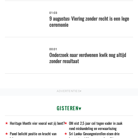
01:03
9 augustus: Viering zonder recht is een lege
ceremonie
00:01
Onderzoek naar verdwenen kwik nog altijd
zonder resultaat
GISTEREN
Heritage Month: vier vooral wat jij bent?
OM eist 2,5 jaar cel tegen vader in zaak
rond mishandeling en verwaarlozing
Panel belicht positie en kracht van
Sri Lanka: Gevangenisrellen eisen drie