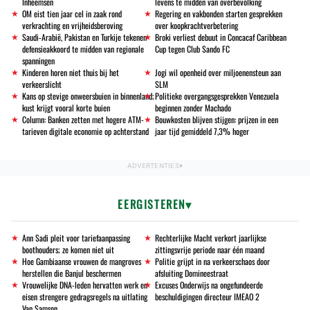
Inheemsen
levens te midden van overbevolking
OM eist tien jaar cel in zaak rond
Regering en vakbonden starten gesprekken
verkrachting en vrijheidsberoving
over koopkrachtverbetering
Saudi-Arabië, Pakistan en Turkije tekenen
Broki verliest debuut in Concacaf Caribbean
defensieakkoord te midden van regionale
Cup tegen Club Sando FC
spanningen
Kinderen horen niet thuis bij het
Jogi wil openheid over miljoenensteun aan
verkeerslicht
SLM
Kans op stevige onweersbuien in binnenland;
Politieke overgangsgesprekken Venezuela
kust krijgt vooral korte buien
beginnen zonder Machado
Column: Banken zetten met hogere ATM-
Bouwkosten blijven stijgen: prijzen in een
tarieven digitale economie op achterstand
jaar tijd gemiddeld 7,3% hoger
EERGISTEREN
Ann Sadi pleit voor tariefaanpassing
Rechterlijke Macht verkort jaarlijkse
boothouders; ze komen niet uit
zittingsvrije periode naar één maand
Hoe Gambiaanse vrouwen de mangroves
Politie grijpt in na verkeerschaos door
herstellen die Banjul beschermen
afsluiting Domineestraat
Vrouwelijke DNA-leden hervatten werk en
Excuses Onderwijs na ongefundeerde
eisen strengere gedragsregels na uitlating
beschuldigingen directeur IMEAO 2
Van Samson