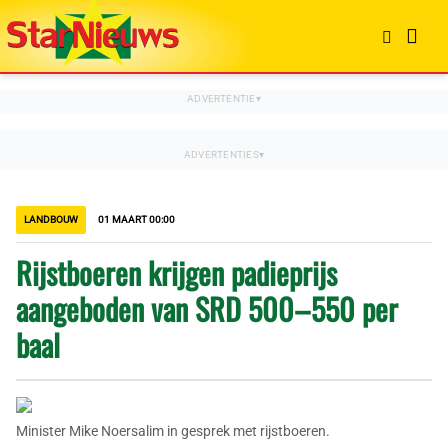
LANDBOUW
01 MAART 00:00
Rijstboeren krijgen padieprijs
aangeboden van SRD 500–550 per
baal
Minister Mike Noersalim in gesprek met rijstboeren.