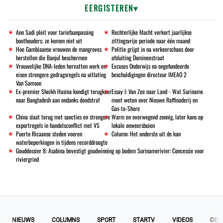
EERGISTEREN
Ann Sadi pleit voor tariefaanpassing
Rechterlijke Macht verkort jaarlijkse
boothouders; ze komen niet uit
zittingsvrije periode naar één maand
Hoe Gambiaanse vrouwen de mangroves
Politie grijpt in na verkeerschaos door
herstellen die Banjul beschermen
afsluiting Domineestraat
Vrouwelijke DNA-leden hervatten werk en
Excuses Onderwijs na ongefundeerde
eisen strengere gedragsregels na uitlating
beschuldigingen directeur IMEAO 2
Van Samson
Ex-premier Sheikh Hasina kondigt terugkeer
Essay I: Van Zee naar Land - Wat Suriname
naar Bangladesh aan ondanks doodstraf
moet weten over Nieuwe Raffinaderij en
Gas-to-Shore
China slaat terug met sancties en strengere
Warm en overwegend zonnig, later kans op
exportregels in handelsconflict met VS
lokale onweersbuien
Puerto Ricaanse steden voeren
Column: Het onderste uit de kan
waterbeperkingen in tijdens recorddroogte
Gouddossier 8: Asabina bevestigt goudwinning op bodem Surinamerivier: Concessie voor
riviergrind
NIEUWS
COLUMNS
SPORT
STARTV
VIDEOS
COL