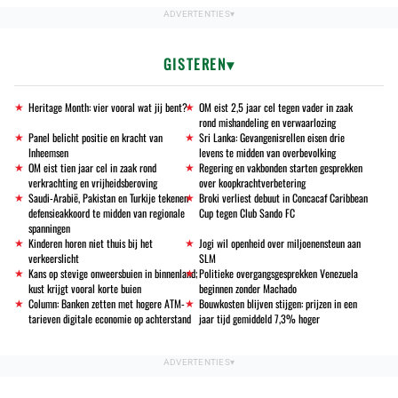
GISTEREN
Heritage Month: vier vooral wat jij bent?
OM eist 2,5 jaar cel tegen vader in zaak
rond mishandeling en verwaarlozing
Panel belicht positie en kracht van
Sri Lanka: Gevangenisrellen eisen drie
Inheemsen
levens te midden van overbevolking
OM eist tien jaar cel in zaak rond
Regering en vakbonden starten gesprekken
verkrachting en vrijheidsberoving
over koopkrachtverbetering
Saudi-Arabië, Pakistan en Turkije tekenen
Broki verliest debuut in Concacaf Caribbean
defensieakkoord te midden van regionale
Cup tegen Club Sando FC
spanningen
Kinderen horen niet thuis bij het
Jogi wil openheid over miljoenensteun aan
verkeerslicht
SLM
Kans op stevige onweersbuien in binnenland;
Politieke overgangsgesprekken Venezuela
kust krijgt vooral korte buien
beginnen zonder Machado
Column: Banken zetten met hogere ATM-
Bouwkosten blijven stijgen: prijzen in een
tarieven digitale economie op achterstand
jaar tijd gemiddeld 7,3% hoger