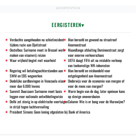
EERGISTEREN
Verdachte aangehouden na schietincident
Man beroofd en gewond na straatroof
tijdens ruzie aan Djotistraat
Anamoestraat
Oostelbos: Suriname moet in Brussel werk
Maandlange afsluiting Domineestraat zorgt
maken van visumvrij reizen
voor enorme verkeerschaos
Waar vrijheid begint met waarheid
UEFA daagt FIFA uit na mislukte verkoop
van toekomstige WK-inkomsten
Regering wil betalingsachterstanden aan
Man beroofd en mishandeld voor
SWM en EBS wegwerken
eetgelegenheid aan Anamoestraat
Dodelijke aardbevingen in Venezuela eisen
Onderwijs voor de economie van morgen of
meer dan 6.000 levens
voor de mens van morgen?
Summit Duurzaam Suriname moet basis
Warm begin van de dag, later opnieuw kans
leggen voor nationale ontwikkelingsvisie
op stevige onweersbuien
Delhi zet stevig in op elektrische voertuigen
Column: Wie is er bang voor de Marowijne?
in strijd tegen luchtvervuiling
President Simons: Geen lening afgesloten bij Bank of America