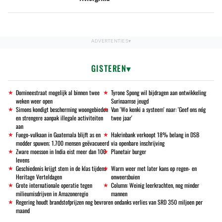
GISTEREN
Domineestraat mogelijk al binnen twee
Tyrone Spong wil bijdragen aan ontwikkeling
weken weer open
Surinaamse jeugd
Simons kondigt bescherming woongebieden
Van 'Wo kenki a systeem' naar: 'Geef ons nóg
en strengere aanpak illegale activiteiten
twee jaar'
aan
Fuego-vulkaan in Guatemala blijft as en
Hakrinbank verkoopt 18% belang in DSB
modder spuwen; 1.700 mensen geëvacueerd
via openbare inschrijving
Zware moesson in India eist meer dan 100
Planetair burger
levens
Geschiedenis krijgt stem in de klas tijdens
Warm weer met later kans op regen- en
Heritage Verteldagen
onweersbuien
Grote internationale operatie tegen
Column: Weinig leerkrachten, nog minder
milieumisdrijven in Amazoneregio
mannen
Regering houdt brandstofprijzen nog bevroren ondanks verlies van SRD 350 miljoen per
maand