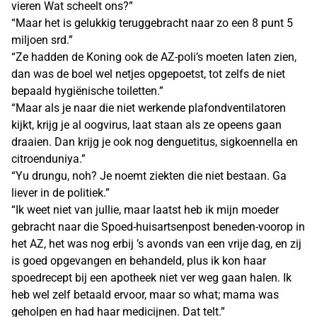
vieren Wat scheelt ons?”
“Maar het is gelukkig teruggebracht naar zo een 8 punt 5
miljoen srd.”
“Ze hadden de Koning ook de AZ-poli’s moeten laten zien,
dan was de boel wel netjes opgepoetst, tot zelfs de niet
bepaald hygiënische toiletten.”
“Maar als je naar die niet werkende plafondventilatoren
kijkt, krijg je al oogvirus, laat staan als ze opeens gaan
draaien. Dan krijg je ook nog denguetitus, sigkoennella en
citroenduniya.”
“Yu drungu, noh? Je noemt ziekten die niet bestaan. Ga
liever in de politiek.”
“Ik weet niet van jullie, maar laatst heb ik mijn moeder
gebracht naar die Spoed-huisartsenpost beneden-voorop in
het AZ, het was nog erbij ’s avonds van een vrije dag, en zij
is goed opgevangen en behandeld, plus ik kon haar
spoedrecept bij een apotheek niet ver weg gaan halen. Ik
heb wel zelf betaald ervoor, maar so what; mama was
geholpen en had haar medicijnen. Dat telt.”