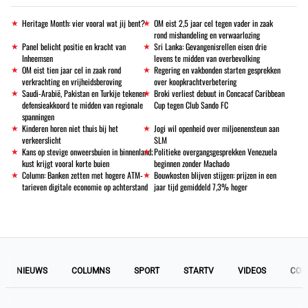
Heritage Month: vier vooral wat jij bent?
OM eist 2,5 jaar cel tegen vader in zaak
rond mishandeling en verwaarlozing
Panel belicht positie en kracht van
Sri Lanka: Gevangenisrellen eisen drie
Inheemsen
levens te midden van overbevolking
OM eist tien jaar cel in zaak rond
Regering en vakbonden starten gesprekken
verkrachting en vrijheidsberoving
over koopkrachtverbetering
Saudi-Arabië, Pakistan en Turkije tekenen
Broki verliest debuut in Concacaf Caribbean
defensieakkoord te midden van regionale
Cup tegen Club Sando FC
spanningen
Kinderen horen niet thuis bij het
Jogi wil openheid over miljoenensteun aan
verkeerslicht
SLM
Kans op stevige onweersbuien in binnenland;
Politieke overgangsgesprekken Venezuela
kust krijgt vooral korte buien
beginnen zonder Machado
Column: Banken zetten met hogere ATM-
Bouwkosten blijven stijgen: prijzen in een
tarieven digitale economie op achterstand
jaar tijd gemiddeld 7,3% hoger
NIEUWS
COLUMNS
SPORT
STARTV
VIDEOS
COL