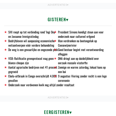
GISTEREN
SHI roept op tot verbinding rond 'Ingi Dey'
President Simons kondigt steun aan voor
en Javaanse Immigratiedag
onderzoek naar cultureel erfgoed
Bedrijfsleven wil aanpassing economische
Man verdronken na bootongeluk op
wetsontwerpen vóór verdere behandeling
Coesewijnerivier
De weg is een gevaarlijke en ongezonde plek
Goed bestuur begint met verantwoording
afleggen
VSB: Ratificatie grensprotocol mag geen
DNA dringt aan op duidelijkheid over
blanco cheque zijn
oorzaak massale vissterfte
Aantal agrarische bedrijven met 41 procent
Zonnige en warme zaterdag, lokaal kans op
gegroeid
een bui
Ebola-uitbraak in Congo overschrijdt 4.000
9 augustus: Viering zonder recht is een lege
gevallen
ceremonie
Onderzoek naar verdwenen kwik nog altijd zonder resultaat
EERGISTEREN