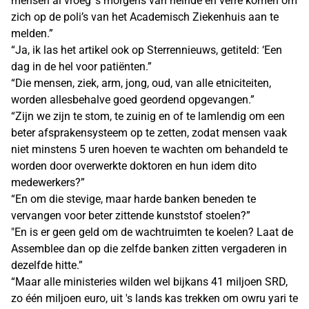
mensen al vroeg ’s morgens van heinde en verre komen om
zich op de poli’s van het Academisch Ziekenhuis aan te
melden.”
“Ja, ik las het artikel ook op Sterrennieuws, getiteld: ‘Een
dag in de hel voor patiënten.”
“Die mensen, ziek, arm, jong, oud, van alle etniciteiten,
worden allesbehalve goed geordend opgevangen.”
“Zijn we zijn te stom, te zuinig en of te lamlendig om een
beter afsprakensysteem op te zetten, zodat mensen vaak
niet minstens 5 uren hoeven te wachten om behandeld te
worden door overwerkte doktoren en hun idem dito
medewerkers?”
“En om die stevige, maar harde banken beneden te
vervangen voor beter zittende kunststof stoelen?”
"En is er geen geld om de wachtruimten te koelen? Laat de
Assemblee dan op die zelfde banken zitten vergaderen in
dezelfde hitte.”
“Maar alle ministeries wilden wel bijkans 41 miljoen SRD,
zo één miljoen euro, uit 's lands kas trekken om owru yari te