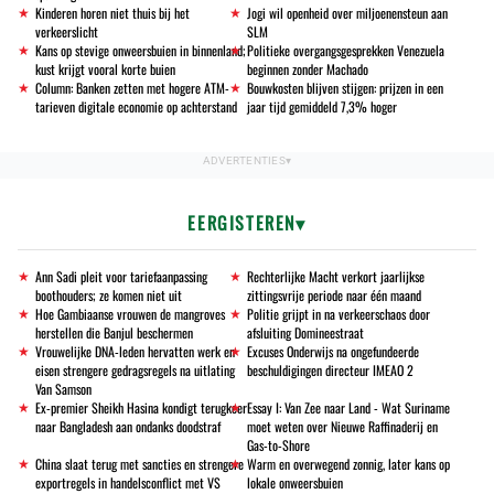
Kinderen horen niet thuis bij het
Jogi wil openheid over miljoenensteun aan
verkeerslicht
SLM
Kans op stevige onweersbuien in binnenland;
Politieke overgangsgesprekken Venezuela
kust krijgt vooral korte buien
beginnen zonder Machado
Column: Banken zetten met hogere ATM-
Bouwkosten blijven stijgen: prijzen in een
tarieven digitale economie op achterstand
jaar tijd gemiddeld 7,3% hoger
EERGISTEREN
Ann Sadi pleit voor tariefaanpassing
Rechterlijke Macht verkort jaarlijkse
boothouders; ze komen niet uit
zittingsvrije periode naar één maand
Hoe Gambiaanse vrouwen de mangroves
Politie grijpt in na verkeerschaos door
herstellen die Banjul beschermen
afsluiting Domineestraat
Vrouwelijke DNA-leden hervatten werk en
Excuses Onderwijs na ongefundeerde
eisen strengere gedragsregels na uitlating
beschuldigingen directeur IMEAO 2
Van Samson
Ex-premier Sheikh Hasina kondigt terugkeer
Essay I: Van Zee naar Land - Wat Suriname
naar Bangladesh aan ondanks doodstraf
moet weten over Nieuwe Raffinaderij en
Gas-to-Shore
China slaat terug met sancties en strengere
Warm en overwegend zonnig, later kans op
exportregels in handelsconflict met VS
lokale onweersbuien