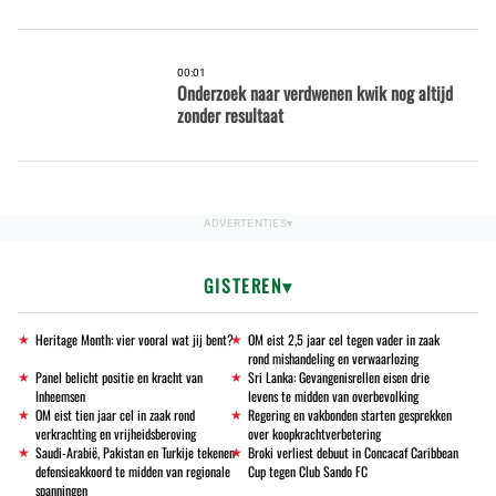
00:01
Onderzoek naar verdwenen kwik nog altijd
zonder resultaat
GISTEREN
Heritage Month: vier vooral wat jij bent?
OM eist 2,5 jaar cel tegen vader in zaak
rond mishandeling en verwaarlozing
Panel belicht positie en kracht van
Sri Lanka: Gevangenisrellen eisen drie
Inheemsen
levens te midden van overbevolking
OM eist tien jaar cel in zaak rond
Regering en vakbonden starten gesprekken
verkrachting en vrijheidsberoving
over koopkrachtverbetering
Saudi-Arabië, Pakistan en Turkije tekenen
Broki verliest debuut in Concacaf Caribbean
defensieakkoord te midden van regionale
Cup tegen Club Sando FC
spanningen