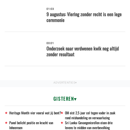
01:03
9 augustus: Viering zonder recht is een lege
ceremonie
00:01
Onderzoek naar verdwenen kwik nog altijd
zonder resultaat
GISTEREN
Heritage Month: vier vooral wat jij bent?
OM eist 2,5 jaar cel tegen vader in zaak
rond mishandeling en verwaarlozing
Panel belicht positie en kracht van
Sri Lanka: Gevangenisrellen eisen drie
Inheemsen
levens te midden van overbevolking