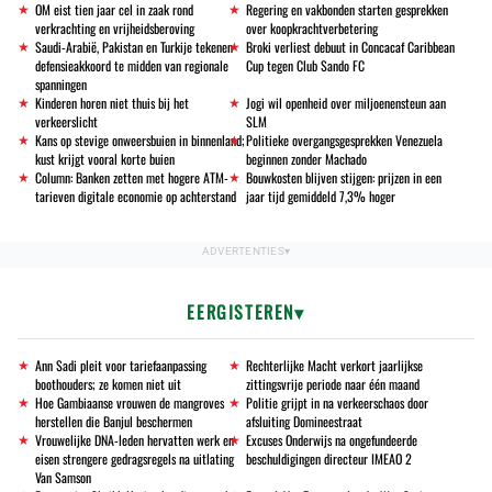
OM eist tien jaar cel in zaak rond
Regering en vakbonden starten gesprekken
verkrachting en vrijheidsberoving
over koopkrachtverbetering
Saudi-Arabië, Pakistan en Turkije tekenen
Broki verliest debuut in Concacaf Caribbean
defensieakkoord te midden van regionale
Cup tegen Club Sando FC
spanningen
Kinderen horen niet thuis bij het
Jogi wil openheid over miljoenensteun aan
verkeerslicht
SLM
Kans op stevige onweersbuien in binnenland;
Politieke overgangsgesprekken Venezuela
kust krijgt vooral korte buien
beginnen zonder Machado
Column: Banken zetten met hogere ATM-
Bouwkosten blijven stijgen: prijzen in een
tarieven digitale economie op achterstand
jaar tijd gemiddeld 7,3% hoger
EERGISTEREN
Ann Sadi pleit voor tariefaanpassing
Rechterlijke Macht verkort jaarlijkse
boothouders; ze komen niet uit
zittingsvrije periode naar één maand
Hoe Gambiaanse vrouwen de mangroves
Politie grijpt in na verkeerschaos door
herstellen die Banjul beschermen
afsluiting Domineestraat
Vrouwelijke DNA-leden hervatten werk en
Excuses Onderwijs na ongefundeerde
eisen strengere gedragsregels na uitlating
beschuldigingen directeur IMEAO 2
Van Samson