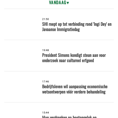
VANDAAG
21:50
SHI roept op tot verbinding rond 'Ingi Dey' en
Javaanse Immigratiedag
19:48
President Simons kondigt steun aan voor
onderzoek naar cultureel erfgoed
17:46
Bedrijfsleven wil aanpassing economische
wetsontwerpen vóór verdere behandeling
15:44
Man verdronken na bootongeluk op