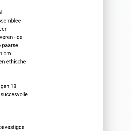
l
Assemblee
 een
veren - de
de paarse
in om
en ethische
ngen 18
 succesvolle
 bevestigde