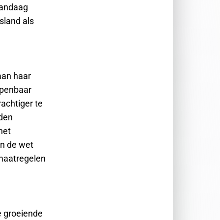
vandaag
sland als
aan haar
Openbaar
achtiger te
rden
het
en de wet
 maatregelen
e groeiende