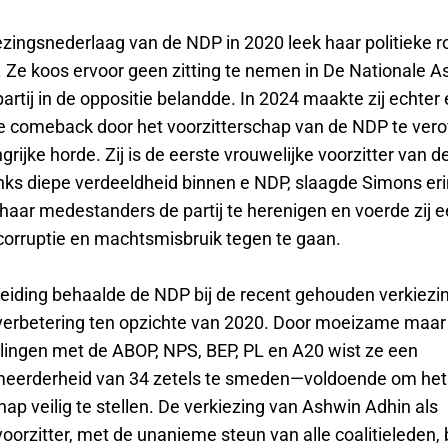
zingsnederlaag van de NDP in 2020 leek haar politieke ro
. Ze koos ervoor geen zitting te nemen in De Nationale 
artij in de oppositie belandde. In 2024 maakte zij echter
e comeback door het voorzitterschap van de NDP te vero
grijke horde. Zij is de eerste vrouwelijke voorzitter van 
anks diepe verdeeldheid binnen e NDP, slaagde Simons er
aar medestanders de partij te herenigen en voerde zij e
corruptie en machtsmisbruik tegen te gaan.
leiding behaalde de NDP bij de recent gehouden verkiezi
 verbetering ten opzichte van 2020. Door moeizame maar
ingen met de ABOP, NPS, BEP, PL en A20 wist ze een
eerderheid van 34 zetels te smeden—voldoende om het
ap veilig te stellen. De verkiezing van Ashwin Adhin als
orzitter, met de unanieme steun van alle coalitieleden,