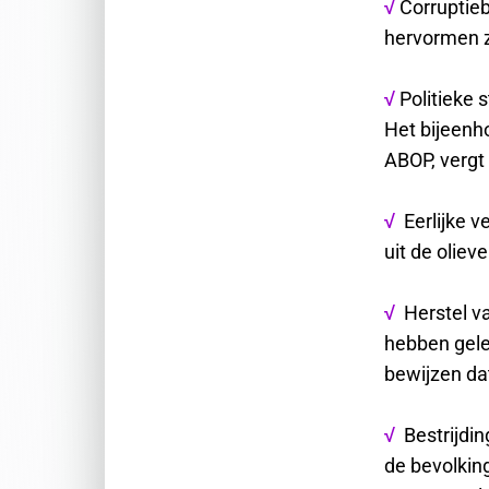
Corruptieb
√
hervormen za
Politieke 
√
Het bijeenho
ABOP, vergt 
Eerlijke v
√
uit de oliev
Herstel va
√
hebben gele
bewijzen dat
Bestrijdin
√
de bevolkin