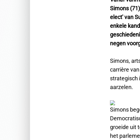
Simons (71)
elect' van S
enkele kandi
geschiedeni
negen voor
Simons, arts
carrière va
strategisch
aarzelen.
Simons bego
Democratisc
groeide uit 
het parlemen