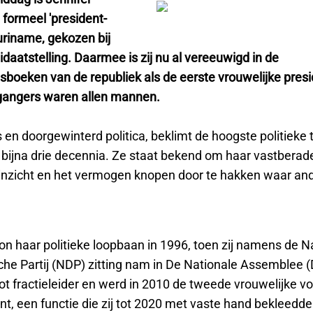
 formeel 'president-
uriname, gekozen bij
daatstelling. Daarmee is zij nu al vereeuwigd in de
sboeken van de republiek als de eerste vrouwelijke presi
gangers waren allen mannen.
 en doorgewinterd politica, beklimt de hoogste politieke
n bijna drie decennia. Ze staat bekend om haar vastberad
 inzicht en het vermogen knopen door te hakken waar an
n haar politieke loopbaan in 1996, toen zij namens de N
he Partij (NDP) zitting nam in De Nationale Assemblee 
tot fractieleider en werd in 2010 de tweede vrouwelijke vo
t, een functie die zij tot 2020 met vaste hand bekleedde