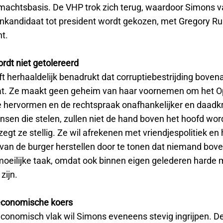
 machtsbasis. De VHP trok zich terug, waardoor Simons 
nkandidaat tot president wordt gekozen, met Gregory Ru
t.
rdt niet getolereerd
t herhaaldelijk benadrukt dat corruptiebestrijding boven
at. Ze maakt geen geheim van haar voornemen om het 
te hervormen en de rechtspraak onafhankelijker en daadkr
sen die stelen, zullen niet de hand boven het hoofd wo
egt ze stellig. Ze wil afrekenen met vriendjespolitiek en 
van de burger herstellen door te tonen dat niemand bov
 moeilijke taak, omdat ook binnen eigen gelederen harde
zijn.
economische koers
economisch vlak wil Simons eveneens stevig ingrijpen. D