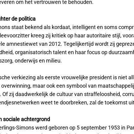
veren om het vertrouwen te behouden.
ter de politica
mons staat bekend als kordaat, intelligent en soms comp
evoorzitter kreeg zij kritiek op haar autoritaire stijl, voor
le amnestiewet van 2012. Tegelijkertijd wordt zij geprez
heid, organisatorisch talent en haar focus op duurzaam
zorg, onderwijs en milieu.
sche verkiezing als eerste vrouwelijke president is niet a
e overwinning, maar ook een symbool van maatschappeli
 Of zij daadwerkelijk de cultuur van straffeloosheid, corr
riendjesnetwerken weet te doorbreken, zal de toekomst ui
 sociale achtergrond
erlings-Simons werd geboren op 5 september 1953 in Pa