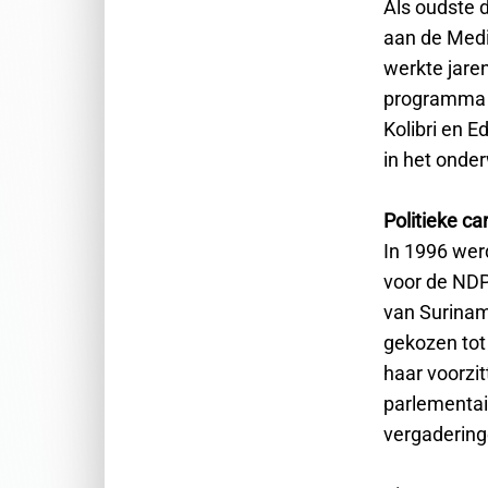
Als oudste d
aan de Medi
werkte jaren
programma e
Kolibri en E
in het onder
Politieke ca
In 1996 wer
voor de NDP.
van Suriname
gekozen tot 
haar voorzit
parlementai
vergadering