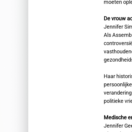
moeten ople
De vrouw ach
Jennifer Si
Als Assemble
controversië
vasthoudend
gezondheids
Haar histori
persoonlijk
verandering.
politieke v
Medische en
Jennifer Ge