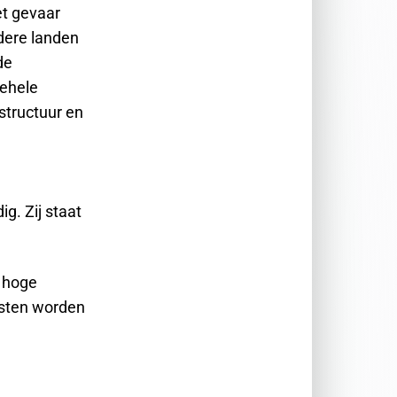
et gevaar
dere landen
de
gehele
structuur en
g. Zij staat
 hoge
msten worden