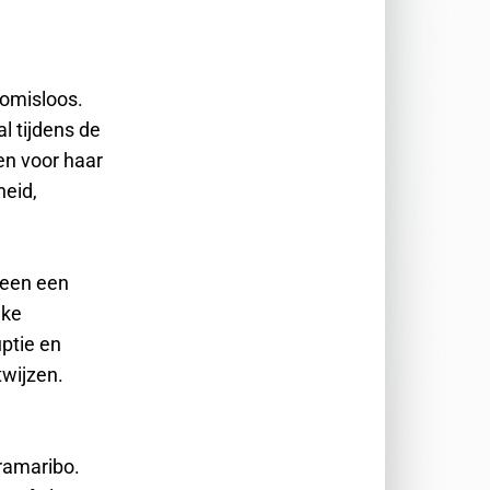
romisloos.
al tijdens de
en voor haar
heid,
lleen een
jke
uptie en
twijzen.
ramaribo.