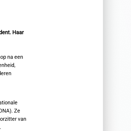
dent. Haar
 top na een
enheid,
deren
ationale
(DNA). Ze
orzitter van
.