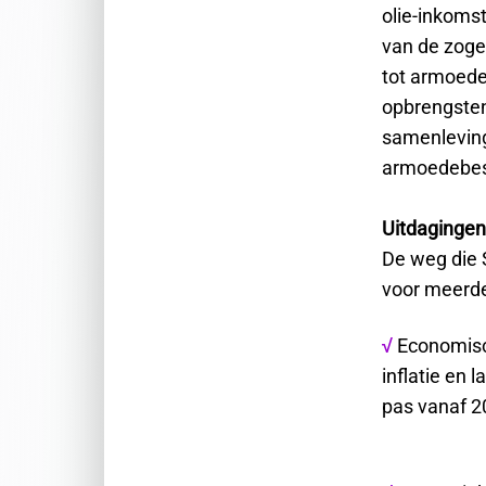
olie-inkoms
van de zoge
tot armoede,
opbrengsten
samenleving
armoedebest
Uitdagingen
De weg die 
voor meerde
Economisc
√
inflatie en
pas vanaf 2