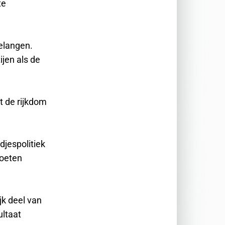
te
belangen.
jen als de
t de rijkdom
djespolitiek
moeten
jk deel van
ultaat