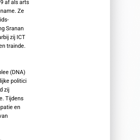
9 af als arts
riname. Ze
ids-
ing Sranan
bij zij ICT
en trainde.
blee (DNA)
jke politici
 zij
e. Tijdens
ipatie en
 van