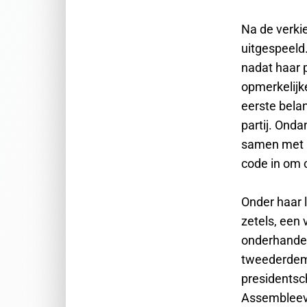
Na de verkie
uitgespeeld
nadat haar p
opmerkelijk
eerste belan
partij. Ond
samen met h
code in om 
Onder haar 
zetels, een
onderhandel
tweederdem
presidentsch
Assembleevo