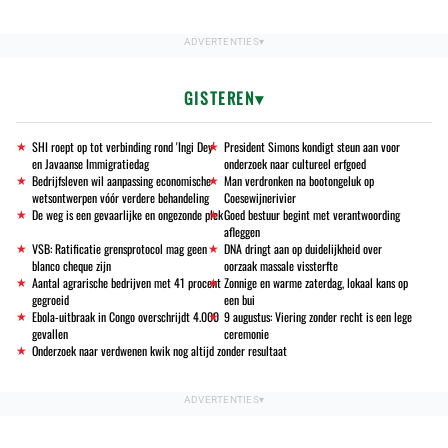
GISTEREN
SHI roept op tot verbinding rond 'Ingi Dey'
President Simons kondigt steun aan voor
en Javaanse Immigratiedag
onderzoek naar cultureel erfgoed
Bedrijfsleven wil aanpassing economische
Man verdronken na bootongeluk op
wetsontwerpen vóór verdere behandeling
Coesewijnerivier
De weg is een gevaarlijke en ongezonde plek
Goed bestuur begint met verantwoording
afleggen
VSB: Ratificatie grensprotocol mag geen
DNA dringt aan op duidelijkheid over
blanco cheque zijn
oorzaak massale vissterfte
Aantal agrarische bedrijven met 41 procent
Zonnige en warme zaterdag, lokaal kans op
gegroeid
een bui
Ebola-uitbraak in Congo overschrijdt 4.000
9 augustus: Viering zonder recht is een lege
gevallen
ceremonie
Onderzoek naar verdwenen kwik nog altijd zonder resultaat