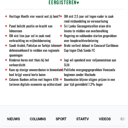
EERGISTEREN
Heritage Month: vier vooral wat jij bent?
OM eist 2,5 jaar cel tegen vader in zaak
rond mishandeling en verwaarlozing
Panel belicht positie en kracht van
Sri Lanka: Gevangenisrellen eisen drie
Inheemsen
levens te midden van overbevolking
OM eist tien jaar cel in zaak rond
Regering en vakbonden starten gesprekken
verkrachting en vrijheidsberoving
over koopkrachtverbetering
Saudi-Arabië, Pakistan en Turkije tekenen
Broki verliest debuut in Concacaf Caribbean
defensieakkoord te midden van regionale
Cup tegen Club Sando FC
spanningen
Kinderen horen niet thuis bij het
Jogi wil openheid over miljoenensteun aan
verkeerslicht
SLM
Kans op stevige onweersbuien in binnenland;
Politieke overgangsgesprekken Venezuela
kust krijgt vooral korte buien
beginnen zonder Machado
Column: Banken zetten met hogere ATM-
Bouwkosten blijven stijgen: prijzen in een
tarieven digitale economie op achterstand
jaar tijd gemiddeld 7,3% hoger
NIEUWS
COLUMNS
SPORT
STARTV
VIDEOS
COL